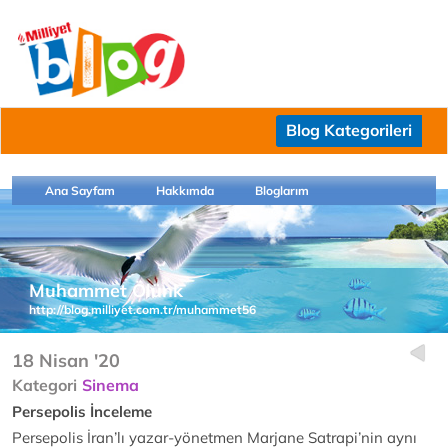
Blog Kategorileri
Ana Sayfam
Hakkımda
Bloglarım
Muhammet Ölünk
http://blog.milliyet.com.tr/muhammet56
18 Nisan '20
Kategori
Sinema
Persepolis İnceleme
Persepolis İran’lı yazar-yönetmen Marjane Satrapi’nin aynı