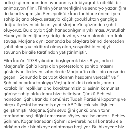
adlı çizgi romanından uyarlanmış otobiyografik nitelikli bir
animasyon filmi. Filmin yönetmenliğini ve senaryo yazarlığını
da kendi yapmıştır. Persepolis’de İran tarihinde önemli yere
sahip üç ana olaya, sırasıyla küçük çocukluktan gençliğe
doğru ilerleyen bir kızın, yani Marjane’in gözünden şahit
oluyoruz. Bu olaylar; Şah hanedanlığının yıkılması, Ayetullah
Humeyni liderliğinde şeriatçı devrim, ve son olarak İran-Irak
savaşı. Marjane aynı zamanda bu olaylara birinci dereceden
şahit olmuş ve aktif rol almış olan, sosyalist ideolojiyi
savunan bir aile tarafından yetiştirilmiştir.
Film İran’ın 1978 yılından başlayarak bize, 8 yaşındaki
Marjane’in Şah’a karşı olan protestolara şahit olmasını
gösteriyor. İlerleyen sahnelerde Marjane’in ailesinin arasında
geçen ‘’ Sonunda bize yaptıklarının hesabını verecek’’ ve ‘’
Şah pılını pırtını toplayıp Vaşington’ daki arkadaşlarına
katılabilir’’ replikleri ana karakterimizin ailesinin komunist
görüşe sahip olduklarını bize belirtiyor. Çünkü Pehlevi
hanedanı Şahı, İran’da Komünist Tudeh Partisini kapatmış ve
birçok üyesini hapsetmiş ayrıca ABD ile çok sıkı ilişkiler
geliştirmişti. Marjane, Şahı sevdiğini çünkü onun tanrı
tarafından seçildiğini amcasına söyleyince ise amcası Pehlevi
Şahının, Kaçar hanedanı Şahını devirerek nasıl kontrolü ele
aldığına dair bir hikaye anlatmaya başlıyor. Bu hikayede biz