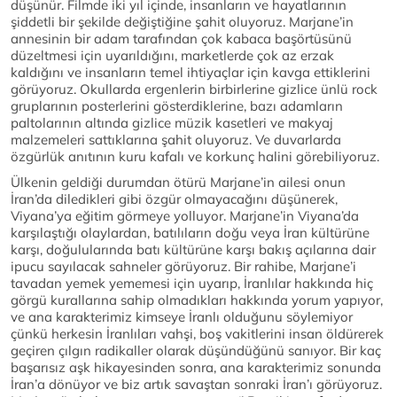
düşünür. Filmde iki yıl içinde, insanların ve hayatlarının
şiddetli bir şekilde değiştiğine şahit oluyoruz. Marjane’in
annesinin bir adam tarafından çok kabaca başörtüsünü
düzeltmesi için uyarıldığını, marketlerde çok az erzak
kaldığını ve insanların temel ihtiyaçlar için kavga ettiklerini
görüyoruz. Okullarda ergenlerin birbirlerine gizlice ünlü rock
gruplarının posterlerini gösterdiklerine, bazı adamların
paltolarının altında gizlice müzik kasetleri ve makyaj
malzemeleri sattıklarına şahit oluyoruz. Ve duvarlarda
özgürlük anıtının kuru kafalı ve korkunç halini görebiliyoruz.
Ülkenin geldiği durumdan ötürü Marjane’in ailesi onun
İran’da diledikleri gibi özgür olmayacağını düşünerek,
Viyana’ya eğitim görmeye yolluyor. Marjane’in Viyana’da
karşılaştığı olaylardan, batılıların doğu veya İran kültürüne
karşı, doğulularında batı kültürüne karşı bakış açılarına dair
ipucu sayılacak sahneler görüyoruz. Bir rahibe, Marjane’i
tavadan yemek yememesi için uyarıp, İranlılar hakkında hiç
görgü kurallarına sahip olmadıkları hakkında yorum yapıyor,
ve ana karakterimiz kimseye İranlı olduğunu söylemiyor
çünkü herkesin İranlıları vahşi, boş vakitlerini insan öldürerek
geçiren çılgın radikaller olarak düşündüğünü sanıyor. Bir kaç
başarısız aşk hikayesinden sonra, ana karakterimiz sonunda
İran’a dönüyor ve biz artık savaştan sonraki İran’ı görüyoruz.