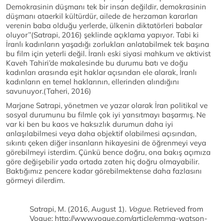
Demokrasinin düşmanı tek bir insan değildir, demokrasinin
düşmanı ataerkil kültürdür, ailede de herzaman kararları
verenin baba olduğu yerlerde, ülkenin diktatörleri babalar
oluyor’’(Satrapi, 2016) şeklinde açıklama yapıyor. Tabi ki
İranlı kadınların yaşadığı zorlukları anlatabilmek tek başına
bu film için yeterli değil. İranlı eski siyasi mahkum ve aktivist
Kaveh Tahiri’de makalesinde bu durumu batı ve doğu
kadınları arasında eşit haklar açısından ele alarak, İranlı
kadınların en temel haklarının, ellerinden alındığını
savunuyor.(Taheri, 2016)
Marjane Satrapi, yönetmen ve yazar olarak İran politikal ve
sosyal durumunu bu filmle çok iyi yansıtmayı başarmış. Ne
var ki ben bu kaos ve haksızlık durumun daha iyi
anlaşılabilmesi veya daha objektif olabilmesi açısından,
sıkıntı çeken diğer insanların hikayesini de öğrenmeyi veya
görebilmeyi isterdim. Çünkü bence doğru, ona bakış açımıza
göre değişebilir yada ortada zaten hiç doğru olmayabilir.
Baktığımız pencere kadar görebilmektense daha fazlasını
görmeyi dilerdim.
Satrapi, M. (2016, August 1).
Vogue
. Retrieved from
Vogue: http://www.vogue.com/article/emma-watson-