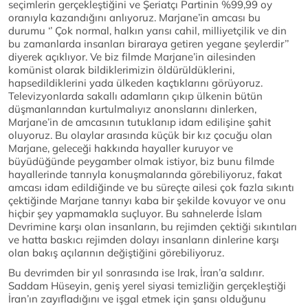
seçimlerin gerçekleştiğini ve Şeriatçı Partinin %99,99 oy
oranıyla kazandığını anlıyoruz. Marjane’in amcası bu
durumu ‘’ Çok normal, halkın yarısı cahil, milliyetçilik ve din
bu zamanlarda insanları biraraya getiren yegane şeylerdir’’
diyerek açıklıyor. Ve biz filmde Marjane’in ailesinden
komünist olarak bildiklerimizin öldürüldüklerini,
hapsedildiklerini yada ülkeden kaçtıklarını görüyoruz.
Televizyonlarda sakallı adamların çıkıp ülkenin bütün
düşmanlarından kurtulmalıyız anonslarını dinlerken,
Marjane’in de amcasının tutuklanıp idam edilişine şahit
oluyoruz. Bu olaylar arasında küçük bir kız çocuğu olan
Marjane, geleceği hakkında hayaller kuruyor ve
büyüdüğünde peygamber olmak istiyor, biz bunu filmde
hayallerinde tanrıyla konuşmalarında görebiliyoruz, fakat
amcası idam edildiğinde ve bu süreçte ailesi çok fazla sıkıntı
çektiğinde Marjane tanrıyı kaba bir şekilde kovuyor ve onu
hiçbir şey yapmamakla suçluyor. Bu sahnelerde İslam
Devrimine karşı olan insanların, bu rejimden çektiği sıkıntıları
ve hatta baskıcı rejimden dolayı insanların dinlerine karşı
olan bakış açılarının değiştiğini görebiliyoruz.
Bu devrimden bir yıl sonrasında ise Irak, İran’a saldırır.
Saddam Hüseyin, geniş yerel siyasi temizliğin gerçekleştiği
İran’ın zayıfladığını ve işgal etmek için şansı olduğunu