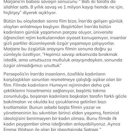
Marjane’in babası savaşın sonucunu ‘’ Batı iki tarafa da
silahlar sattı, 8 yıllık savaş ve 1 milyon kayıp hemde ne için,
hiçbişey’’ diyerek açıklıyor.
Bütün bu olaylardan sonra film bize, İran’da gelişen günlük
olayları anlatmaya başlıyor. Başörtüleri İran’da bütün
kadınların günlük yaşamının parçası oluyor, üniversite
öğrencileri rejim korkularından siyaset konuşamıyor, insanlar
gizli partiler düzenleyerek özgür yaşamaya çalışıyorlar.
Marjane bu özgürlük arayışını filmin sonuna doğru şu
cümleyle özetliyor, ‘’Hepimiz savaşı arkamızda bırakmak
istedik, ama umutsuzca mutluluk arayışındayken, sonunda
özgür olmadığımızı unuttuk’’
Persepolis’in İran’da insanların, özellikle kadınların
karşılaştıkları sorunları resmetmeye çalıştığı aşikar olan bir
film. Filmde kadınların Humeyni rejiminden daha çok
çektiklerini hissetmemiz sağlanıyor, başörtü takma
zorunluluğu, boşanan kadınlara başkaları tarafın farklı gözle
bakılmaları ve okulda kız çocuklarına getirilen bazı
kısıtlamalar. Bunun sebebi başta filmin yazar ve
yönetmeninin bu sıkıntıları birinci elden yaşamış, feminist
ideolojisini benimseyen bir kadın olması. Bunu filmde ilk
kadın peygamber olma isteğinden anlayabiliyoruz. Ayrıca
Emma Watson ile olan bir röportajında Satrapi ‘’