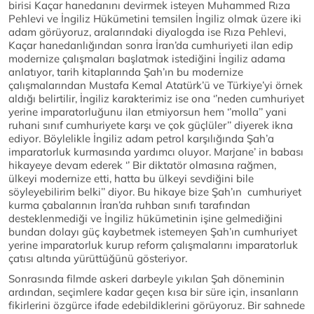
birisi Kaçar hanedanını devirmek isteyen Muhammed Rıza
Pehlevi ve İngiliz Hükümetini temsilen İngiliz olmak üzere iki
adam görüyoruz, aralarındaki diyalogda ise Rıza Pehlevi,
Kaçar hanedanlığından sonra İran’da cumhuriyeti ilan edip
modernize çalışmaları başlatmak istediğini İngiliz adama
anlatıyor, tarih kitaplarında Şah’ın bu modernize
çalışmalarından Mustafa Kemal Atatürk’ü ve Türkiye’yi örnek
aldığı belirtilir, İngiliz karakterimiz ise ona ‘’neden cumhuriyet
yerine imparatorluğunu ilan etmiyorsun hem ‘’molla’’ yani
ruhani sınıf cumhuriyete karşı ve çok güçlüler’’ diyerek ikna
ediyor. Böylelikle İngiliz adam petrol karşılığında Şah’a
imparatorluk kurmasında yardımcı oluyor. Marjane’ in babası
hikayeye devam ederek ‘’ Bir diktatör olmasına rağmen,
ülkeyi modernize etti, hatta bu ülkeyi sevdiğini bile
söyleyebilirim belki’’ diyor. Bu hikaye bize Şah’ın cumhuriyet
kurma çabalarının İran’da ruhban sınıfı tarafından
desteklenmediği ve İngiliz hükümetinin işine gelmediğini
bundan dolayı güç kaybetmek istemeyen Şah’ın cumhuriyet
yerine imparatorluk kurup reform çalışmalarını imparatorluk
çatısı altında yürüttüğünü gösteriyor.
Sonrasında filmde askeri darbeyle yıkılan Şah döneminin
ardından, seçimlere kadar geçen kısa bir süre için, insanların
fikirlerini özgürce ifade edebildiklerini görüyoruz. Bir sahnede