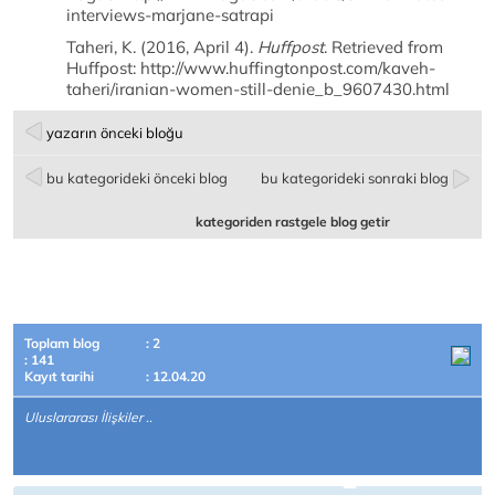
interviews-marjane-satrapi
Taheri, K. (2016, April 4).
Huffpost
. Retrieved from
Huffpost: http://www.huffingtonpost.com/kaveh-
taheri/iranian-women-still-denie_b_9607430.html
yazarın önceki bloğu
bu kategorideki önceki blog
bu kategorideki sonraki blog
kategoriden rastgele blog getir
Toplam blog
: 2
: 141
Kayıt tarihi
: 12.04.20
Uluslararası İlişkiler ..