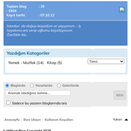
Toplam blog
: 19
: 1904
Kayıt tarihi
: 07.10.12
İstanbul da doğup büyüdüm ve yaşıyorum .. İş
hayatıma ara verip oğlumu büyütüyorum.
Özellikle Mu..
Yazdığım Kategoriler
Yemek - Mutfak (14)
Kitap (5)
Bloglarda
Yazarlarda
Galerilerde
Sadece bu yazarın bloglarında ara
|
|
Yukarı
Anasayfa
Bize Ulaşın
Kullanım Koşulları
© Milliyet Blog Copyright 2026