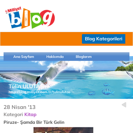
Blog Kategorileri
Ana Sayfam
Hakkımda
Bloglarım
Tülin ULUTAŞ
http://blog.milliyet.com.tr/tulinulutas
28 Nisan '13
Kategori
Kitap
Piruze- Şamda Bir Türk Gelin