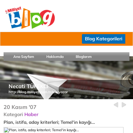
Blog Kategorileri
Ana Sayfam
Hakkımda
Bloglarım
Necati TÜFEKCİ
http://blog.milliyet.com.tr/a-siyazar
20 Kasım '07
Kategori
Haber
Plan, istifa, aday kriterleri; Temel'in kayığı...