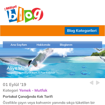
Blog Kategorileri
Ana Sayfam
Hakkımda
Bloglarım
Aliye Mutfakta
http://blog.milliyet.com.tr/tarifalpisir
01 Eylül '19
Kategori
Yemek - Mutfak
Portakal Çanağında Kek Tarifi
Özellikle çayın veya kahvenin yanında sıkça tüketilen bir