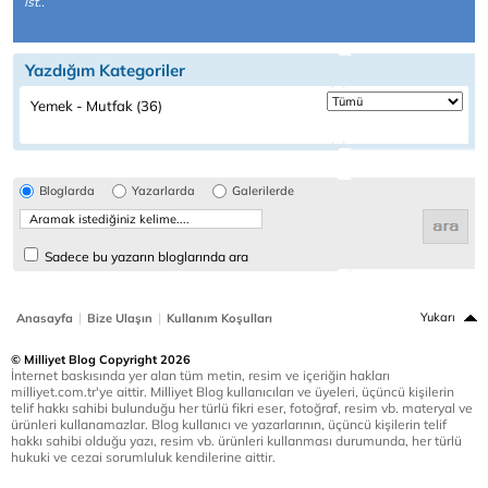
İst..
Yazdığım Kategoriler
Yemek - Mutfak (36)
Bloglarda
Yazarlarda
Galerilerde
Sadece bu yazarın bloglarında ara
|
|
Yukarı
Anasayfa
Bize Ulaşın
Kullanım Koşulları
© Milliyet Blog Copyright 2026
İnternet baskısında yer alan tüm metin, resim ve içeriğin hakları
milliyet.com.tr'ye aittir. Milliyet Blog kullanıcıları ve üyeleri, üçüncü kişilerin
telif hakkı sahibi bulunduğu her türlü fikri eser, fotoğraf, resim vb. materyal ve
ürünleri kullanamazlar. Blog kullanıcı ve yazarlarının, üçüncü kişilerin telif
hakkı sahibi olduğu yazı, resim vb. ürünleri kullanması durumunda, her türlü
hukuki ve cezai sorumluluk kendilerine aittir.