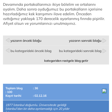
Devamında portakallarımızı ikiye bölelim ve ortalarını
oyalım. Daha sonra oyduğumuz bu portakalların içerisine
hazırladığımız kek karışımını ilave edelim. Önceden
ısıttığımız yaklaşık 170 derecelik ayarlanmış fırında pişirilir.
Afiyet olsun ve yorumlarınızı unutmayınız.
yazarın önceki bloğu
yazarın sonraki bloğu
bu kategorideki önceki blog
bu kategorideki sonraki blog
kategoriden rastgele blog getir
Toplam blog
: 36
: 100
Kayıt tarihi
: 02.12.16
1977 İstanbul doğumlu. Üniversitede geldiği
İstanbul'dan bir daha ayrılamadığı için 20 yıldır