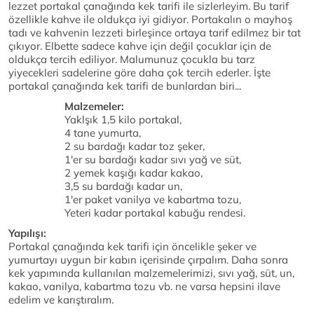
lezzet portakal çanağında kek tarifi ile sizlerleyim. Bu tarif
özellikle kahve ile oldukça iyi gidiyor. Portakalın o mayhoş
tadı ve kahvenin lezzeti birleşince ortaya tarif edilmez bir tat
çıkıyor. Elbette sadece kahve için değil çocuklar için de
oldukça tercih ediliyor. Malumunuz çocukla bu tarz
yiyecekleri sadelerine göre daha çok tercih ederler. İşte
portakal çanağında kek tarifi de bunlardan biri...
Malzemeler:
Yaklşık 1,5 kilo portakal,
4 tane yumurta,
2 su bardağı kadar toz şeker,
1'er su bardağı kadar sıvı yağ ve süt,
2 yemek kaşığı kadar kakao,
3,5 su bardağı kadar un,
1'er paket vanilya ve kabartma tozu,
Yeteri kadar portakal kabuğu rendesi.
Yapılışı:
Portakal çanağında kek tarifi için öncelikle şeker ve
yumurtayı uygun bir kabın içerisinde çırpalım. Daha sonra
kek yapımında kullanılan malzemelerimizi, sıvı yağ, süt, un,
kakao, vanilya, kabartma tozu vb. ne varsa hepsini ilave
edelim ve karıştıralım.