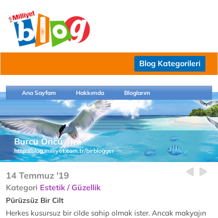
Blog Kategorileri
Ana Sayfam
Hakkımda
Bloglarım
Burcu Öncü
http://blog.milliyet.com.tr/birblogger
14 Temmuz '19
Kategori
Estetik / Güzellik
Pürüzsüz Bir Cilt
Herkes kusursuz bir cilde sahip olmak ister. Ancak makyajın