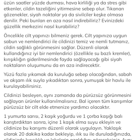
üzün saatler yüzde durması, hava kirliliği ya da stres gibi
etkenler, cildin tazeliğini yitirmesine sebep olur. Tıkanan
gözenekler, siyah noktalar ya da sivilciler keşke olmasa
denilir. Peki bunları en aza nasıl indirebiliriz? Evinizdeki
güzellik merkezini nasıl kurabiliriz?
Öncelikle cilt yapınızı bilmeniz gerek. Cilt yapınıza uygun
sabun ve nemlendirici ile cildinizi temiz ve nemli tutmanız,
cildin sağlıklı görünmesini sağlar. Düzenli olarak
kullandığınız iyi bir nemlendirici (özellikle su bazlı kremler),
kırışıklığın giderilmesinde fayda sağlayacağı gibi siyah
noktaların oluşumunu da en aza indirecektir.
Yüzü fazla yıkamak da kuruluğa sebep olacağından, sabah
ve akşam ılık suyla yıkadıktan sonra, yumuşak bir havlu ile
kurulayabilirsiniz.
Cildinizi besleyen, aynı zamanda da pürüzsüz görünmesini
sağlayan ürünler kullanılmalısınız. Bal içeren tüm karışımlar
pürüzsüz bir cilt elde etmenize yardımcı olacaktır.
1 yumurta sarısı, 2 kaşık yoğurdu ve 1 çorba kaşığı balı
karıştırdıktan sonra, içine 1 kaşık elma suyu ekleyin ve
cildinize bu karışımı düzenli olarak uygulayın. Yaklaşık
olarak 20 dakika kadar bekleyip, ılık su ile duruladığınızda,
cildinizde kırışıklık ve lekelerin azaldığını göreceksiniz. Aynı