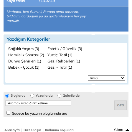
Kayıt tarihi
: 13.07.19
Merhaba, ben Burcu :) Burada olma amacım,
bildiğim, gördüğüm ya da gözlemlediğim her şeyi
meraklı..
Yazdığım Kategoriler
Sağlıklı Yaşam (3)
Estetik / Güzellik (3)
Hamilelik Sonrası (2)
Yurtiçi Tatil (1)
Dünya Şehirleri (1)
Gezi Rehberleri (1)
Bebek - Çocuk (1)
Gezi - Tatil (1)
Bloglarda
Yazarlarda
Galerilerde
Sadece bu yazarın bloglarında ara
|
|
Yukarı
Anasayfa
Bize Ulaşın
Kullanım Koşulları