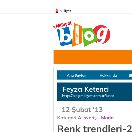
Milliyet
Ana Sayfam
Hakkımda
B
Feyza Ketenci
http://blog.milliyet.com.tr/lusso
12 Şubat '13
Kategori
Alışveriş - Moda
Renk trendleri-