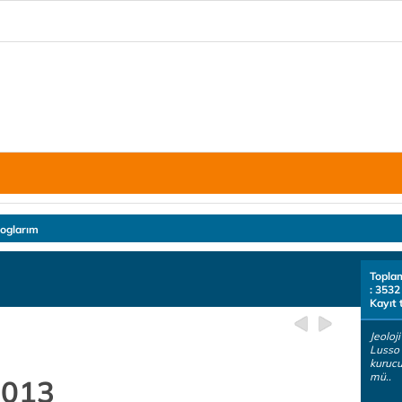
loglarım
Topla
: 3532
Kayıt 
Jeoloj
Lusso
kurucu
mü..
2013