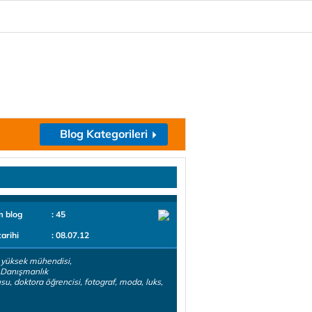
Blog Kategorileri
m blog
: 45
tarihi
: 08.07.12
i yüksek mühendisi,
 Danışmanlık
su, doktora öğrencisi, fotograf, moda, luks,