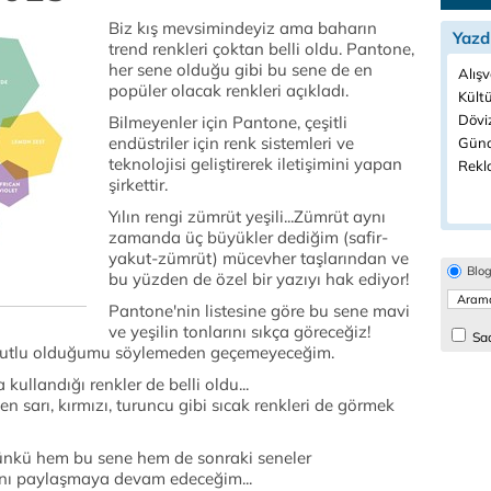
Biz kış mevsimindeyiz ama baharın
Yazd
trend renkleri çoktan belli oldu. Pantone,
her sene olduğu gibi bu sene de en
Alışv
popüler olacak renkleri açıkladı.
Kültü
Döviz
Bilmeyenler için Pantone, çeşitli
endüstriler için renk sistemleri ve
Günd
teknolojisi geliştirerek iletişimini yapan
Rekl
şirkettir.
Yılın rengi zümrüt yeşili...Zümrüt aynı
zamanda üç büyükler dediğim (safir-
yakut-zümrüt) mücevher taşlarından ve
Blo
bu yüzden de özel bir yazıyı hak ediyor!
Pantone'nin listesine göre bu sene mavi
ve yeşilin tonlarını sıkça göreceğiz!
Sad
ok mutlu olduğumu söylemeden geçemeyeceğim.
kullandığı renkler de belli oldu...
ten sarı, kırmızı, turuncu gibi sıcak renkleri de görmek
Çünkü hem bu sene hem de sonraki seneler
ını paylaşmaya devam edeceğim...