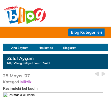
Blog Kategorileri
Ana Sayfam
Hakkımda
Bloglarım
Zülal Ayçam
http://blog.milliyet.com.tr/zulal
25 Mayıs '07
Kategori
Müzik
Resimdeki kel kadın