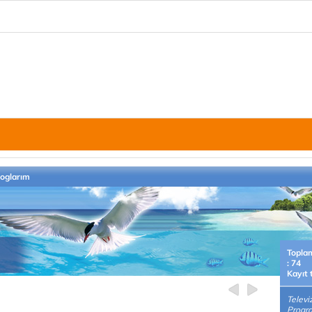
loglarım
Topla
: 74
Kayıt 
Televi
Program