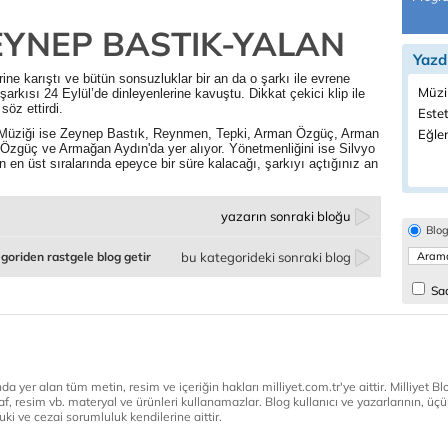
EYNEP BASTIK-YALAN
Yazd
irine karıştı ve bütün sonsuzluklar bir an da o şarkı ile evrene
Müzi
rkısı 24 Eylül’de dinleyenlerine kavuştu. Dikkat çekici klip ile
söz ettirdi.
Estet
. Müziği ise Zeynep Bastık, Reynmen, Tepki, Arman Özgüç, Arman
Eğlen
n Özgüç ve Armağan Aydın'da yer alıyor. Yönetmenliğini ise Silvyo
n en üst sıralarında epeyce bir süre kalacağı, şarkıyı açtığınız an
yazarın sonraki bloğu
Blo
goriden rastgele blog getir
bu kategorideki sonraki blog
Sad
a yer alan tüm metin, resim ve içeriğin hakları milliyet.com.tr'ye aittir. Milliyet Blog
af, resim vb. materyal ve ürünleri kullanamazlar. Blog kullanıcı ve yazarlarının, üçün
ki ve cezai sorumluluk kendilerine aittir.