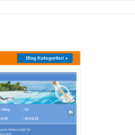
Blog Kategorileri
m blog
: 13
tarihi
: 16.04.21
zyon Haberciliği Ve
cılığı ..