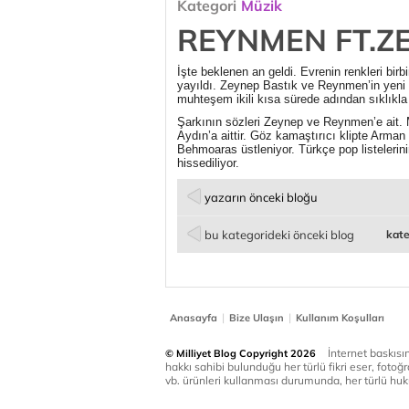
Kategori
Müzik
REYNMEN FT.Z
İşte beklenen an geldi. Evrenin renkleri birb
yayıldı.
Zeynep Bastık ve Reynmen’in yeni şa
muhteşem ikili kısa sürede adından sıklıkla 
Şarkının sözleri Zeynep ve Reynmen’e ait
Aydın’a aittir. Göz kamaştırıcı klipte Arma
Behmoaras üstleniyor. Türkçe pop listelerini
hissediliyor.
yazarın önceki bloğu
bu kategorideki önceki blog
kate
|
|
Anasayfa
Bize Ulaşın
Kullanım Koşulları
İnternet baskısınd
© Milliyet Blog Copyright 2026
hakkı sahibi bulunduğu her türlü fikri eser, fotoğr
vb. ürünleri kullanması durumunda, her türlü huku