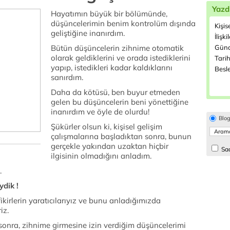
Yazd
Hayatımın büyük bir bölümünde,
düşüncelerimin benim kontrolüm dışında
Kişis
geliştiğine inanırdım.
İlişki
Bütün düşüncelerin zihnime otomatik
Günd
olarak geldiklerini ve orada istediklerini
Tarih
yapıp, istedikleri kadar kaldıklarını
Besl
sanırdım.
Daha da kötüsü, ben buyur etmeden
gelen bu düşüncelerin beni yönettiğine
inanırdım ve öyle de olurdu!
Blo
Şükürler olsun ki, kişisel gelişim
çalışmalarına başladıktan sonra, bunun
gerçekle yakından uzaktan hiçbir
Sad
ilgisinin olmadığını anladım.
.
ydik !
fikirlerin yaratıcılarıyız ve bunu anladığımızda
iz.
e sonra, zihnime girmesine izin verdiğim düşüncelerimi