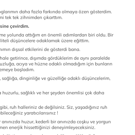
loglarımın daha fazla farkında olmaya özen gösterdim.
i tek tek zihnimden çıkarttım.
sine çevirdim.
rme yolunda attığım en önemli adımlardan biri oldu. Bir
liteli düşüncelere odaklamak üzere eğittim.
mın dışsal etkilerini de gösterdi bana.
 hale getirince, dışımda gördüklerim de aynı paralelde
uzluğa, acıya ve hüzne odaklı olmadığım için bunların
memeye başladım.
 sağlığa, dinginliğe ve güzelliğe odaklı düşüncelerim,
a huzurlu, sağlıklı ve her şeyden önemlisi çok daha
ibi, ruh halleriniz de değilsiniz. Siz, yaşadığınız ruh
bileceğiniz yaratıcılarısınız !
r anınızda huzur, kederli bir anınızda coşku ve yorgun
en enerjik hissettiğinizi deneyimleyeceksiniz.