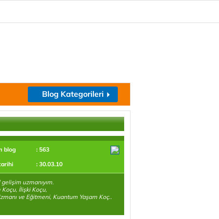
Blog Kategorileri
m blog
: 563
tarihi
: 30.03.10
l gelişim uzmanıyım.
Koçu, İlişki Koçu,
zmanı ve Eğitmeni, Kuantum Yaşam Koç..