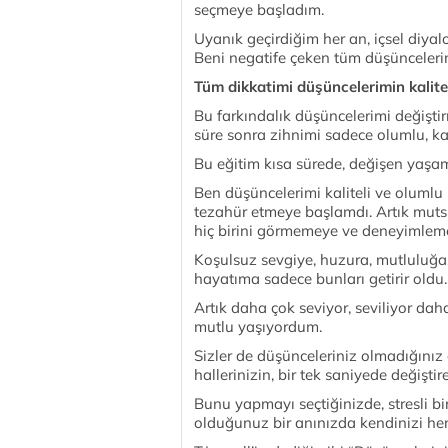
seçmeye başladım.
Uyanık geçirdiğim her an, içsel diya
Beni negatife çeken tüm düşüncelerim
Tüm dikkatimi düşüncelerimin kalite
Bu farkındalık düşüncelerimi değişti
süre sonra zihnimi sadece olumlu, ka
Bu eğitim kısa sürede, değişen yaşamı
Ben düşüncelerimi kaliteli ve olumlu
tezahür etmeye başlamdı. Artık muts
hiç birini görmemeye ve deneyimle
Koşulsuz sevgiye, huzura, mutluluğa,
hayatıma sadece bunları getirir oldu.
Artık daha çok seviyor, seviliyor dah
mutlu yaşıyordum.
Sizler de düşünceleriniz olmadığınız g
hallerinizin, bir tek saniyede değiştire
Bunu yapmayı seçtiğinizde, stresli bi
olduğunuz bir anınızda kendinizi hem