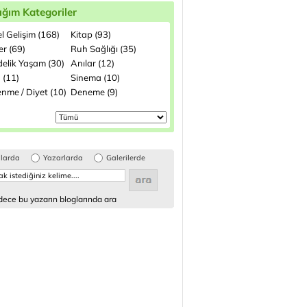
ığım Kategoriler
el Gelişim (168)
Kitap (93)
ler (69)
Ruh Sağlığı (35)
elik Yaşam (30)
Anılar (12)
 (11)
Sinema (10)
enme / Diyet (10)
Deneme (9)
glarda
Yazarlarda
Galerilerde
ece bu yazarın bloglarında ara