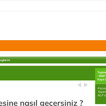
loglarım
Topla
: 8587
Kayıt 
Kişise
Yaşam 
NLP U
esine nasıl geçersiniz ?