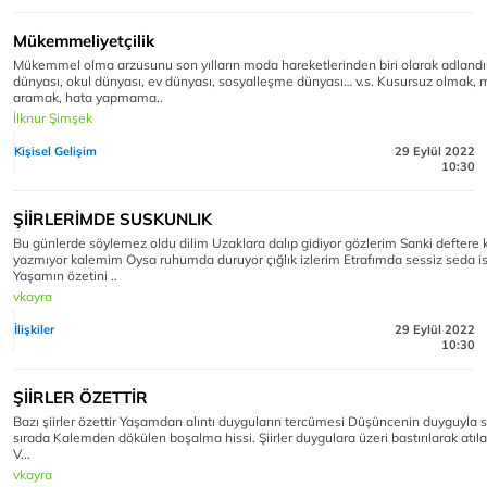
Mükemmeliyetçilik
Mükemmel olma arzusunu son yılların moda hareketlerinden biri olarak adlandırab
dünyası, okul dünyası, ev dünyası, sosyalleşme dünyası… v.s. Kusursuz olmak
aramak, hata yapmama..
İlknur Şimşek
Kişisel Gelişim
29 Eylül 2022
10:30
ŞİİRLERİMDE SUSKUNLIK
Bu günlerde söylemez oldu dilim Uzaklara dalıp gidiyor gözlerim Sanki deftere
yazmıyor kalemim Oysa ruhumda duruyor çığlık izlerim Etrafımda sessiz seda i
Yaşamın özetini ..
vkayra
İlişkiler
29 Eylül 2022
10:30
ŞİİRLER ÖZETTİR
Bazı şiirler özettir Yaşamdan alıntı duyguların tercümesi Düşüncenin duyguyla s
sırada Kalemden dökülen boşalma hissi. Şiirler duygulara üzeri bastırılarak atıl
V...
vkayra