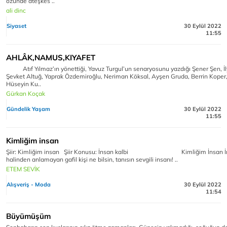
özünde ateşkes ..
ali dinc
Siyaset
30 Eylül 2022
11:55
AHLÂK,NAMUS,KIYAFET
Atıf Yılmaz’ın yönettiği, Yavuz Turgul’un senaryosunu yazdığı Şener Şen, İ
Şevket Altuğ, Yaprak Özdemiroğlu, Neriman Köksal, Ayşen Gruda, Berrin Koper,
Hüseyin Ku..
Gürkan Koçak
Gündelik Yaşam
30 Eylül 2022
11:55
Kimliğim insan
Şiir: Kimliğim insan Şiir Konusu: İnsan kalbi Kimliğim İnsan İ
halinden anlamayan gafil kişi ne bilsin, tanısın sevgili insanı! ..
ETEM SEVİK
Alışveriş - Moda
30 Eylül 2022
11:54
Büyümüşüm