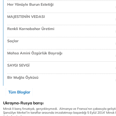
Her Yönüyle Burun Estetiği
MAJESTENİN VEDASI
Renkli Karnabahar Üretimi
Saçlar
Mahsa Amini Özgürlük Bayrağı
SAYGI SEVGİ
Bir Muğla Öyküsü
Tüm Bloglar
Ukrayna-Rusya barışı
Minsk II barış fırsatıydı, gerçekleşmedi. Almanya ve Fransa’nın çabasıyla geliştir
Şansölye Merkel’in taraflar arasında imzalatmayı başardığı 5 Eylül 2014’ Minsk 