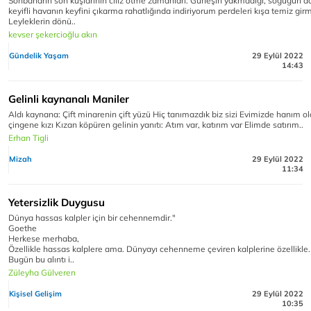
Sonbaharın son kuşlarının cılız ötme zamanları. Güneşin yakmadığı, soğuğun 
keyifli havanın keyfini çıkarma rahatlığında indiriyorum perdeleri kışa temiz gir
Leyleklerin dönü..
kevser şekercioğlu akın
Gündelik Yaşam
29 Eylül 2022
14:43
Gelinli kaynanalı Maniler
Aldı kaynana: Çift minarenin çift yüzü Hiç tanımazdık biz sizi Evimizde hanım o
çingene kızı Kızan köpüren gelinin yanıtı: Atım var, katırım var Elimde satırım..
Erhan Tigli
Mizah
29 Eylül 2022
11:34
Yetersizlik Duygusu
Dünya hassas kalpler için bir cehennemdir."
Goethe
Herkese merhaba,
Özellikle hassas kalplere ama. Dünyayı cehenneme çeviren kalplerine özellikle.
Bugün bu alıntı i..
Züleyha Gülveren
Kişisel Gelişim
29 Eylül 2022
10:35