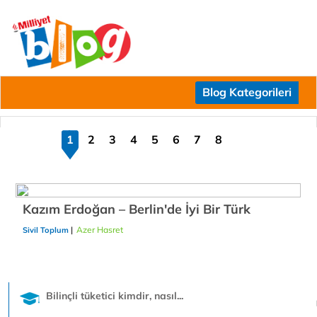
Blog Kategorileri
1
2
3
4
5
6
7
8
Kazım Erdoğan – Berlin'de İyi Bir Türk
|
Azer Hasret
25/12/2018
Sivil Toplum
Bilinçli tüketici kimdir, nasıl...