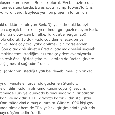
laşma kararı veren Berk, ilk olarak ‘Evebirilazim.com’
 internet sitesi kurdu. Bu esnada Trump Towers’ta Ofisi
 karar verdi. Böylece yeni bir projenin tohumları
ki dükkânı kiralayan Berk, ‘Çaycı’ adındaki kafeyi
n çay içilebilecek bir yer olmadığını gözlemleyen Berk,
ha fazla çay içen bir ülke. Türkiye’de hergün 250
yola çıkarak 15 dakikada çay demlenecek bir yer
nı kalitede çay tadı yakalabilmek için porselenden,
Son olarak bir şirketin ürettiği çay makinesini seçerek
 makine tam istediğim lezzette çay demleyemiyordu.
rçok özelliği değiştirdim. Hataları da üreteci şirkete
değişmesini sağladım” dedi.
anlarının istediği fiyatı belirleyebilmesi için anket
i üniversiteleri arasında gösterilen Stanford
geldi. Bilim adamı olmama karşın çaycılığı seçtim.
minde Türkiye, dünyada birinci sıradadır. Bir bardak
lı ve nakittir. 1 TL’lik fiyatta karar kıldık. Açılıştan
cı’nın müdavimi olmuş durumlar. Günde 1000 kişi çay
ında olmak hem de Türkiye’deki girişimlerinin yolunda
mayı düşünmedim.”dedi.