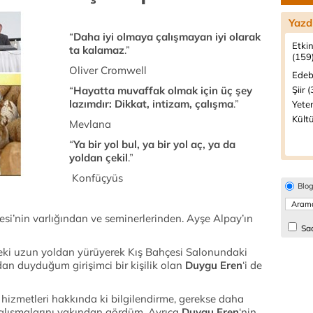
Yazd
“
Daha iyi olmaya çalışmayan iyi olarak
Etkin
ta kalamaz
.”
(159
Oliver Cromwell
Edeb
“
Hayatta muvaffak olmak için üç şey
Şiir 
lazımdır: Dikkat, intizam, çalışma
.”
Yeten
Kültü
Mevlana
“
Ya bir yol bul, ya bir yol aç, ya da
yoldan çekil
.”
Konfüçyüs
Blo
si’nin varlığından ve seminerlerinden. Ayşe Alpay’ın
Sad
deki uzun yoldan yürüyerek Kış Bahçesi Salonundaki
an duyduğum girişimci bir kişilik olan
Duygu Eren
‘i de
 hizmetleri hakkında ki bilgilendirme, gerekse daha
çalışmalarını yakından gördüm. Ayrıca
Duygu Eren
‘nin