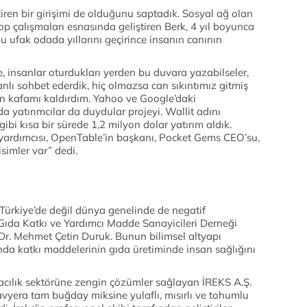
iren bir girişimi de olduğunu saptadık. Sosyal ağ olan
 çalışmaları esnasında geliştiren Berk, 4 yıl boyunca
bu ufak odada yıllarını geçirince insanın canının
, insanlar oturdukları yerden bu duvara yazabilseler,
canlı sohbet ederdik, hiç olmazsa can sıkıntımız gitmiş
 kafamı kaldırdım. Yahoo ve Google’daki
 yatırımcılar da duydular projeyi. Wallit adını
ibi kısa bir sürede 1,2 milyon dolar yatırım aldık.
 yardımcısı, OpenTable’in başkanı, Pocket Gems CEO’su,
simler var” dedi.
 Türkiye’de değil dünya genelinde de negatif
Gıda Katkı ve Yardımcı Madde Sanayicileri Derneği
r. Mehmet Çetin Duruk. Bunun bilimsel altyapı
nda katkı maddelerinin gıda üretiminde insan sağlığını
astacılık sektörüne zengin çözümler sağlayan İREKS A.Ş.
vyera tam buğday miksine yulaflı, mısırlı ve tohumlu