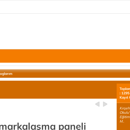
loglarım
Topla
: 1295
Kayıt 
Kırşeh
Okulu'
Eğitim
M..
e markalaşma paneli