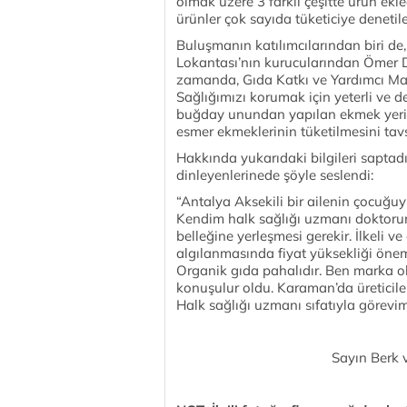
olmak üzere 3 farklı çeşitte ürün ekled
ürünler çok sayıda tüketiciye denetil
Buluşmanın katılımcılarından biri de,
Lokantası’nın kurucularından Ömer D
zamanda, Gıda Katkı ve Yardımcı Ma
Sağlığımızı korumak için yeterli ve d
buğday unundan yapılan ekmek yerin
esmer ekmeklerinin tüketilmesini tavsi
Hakkında yukarıdaki bilgileri saptad
dinleyenlerinede şöyle seslendi:
“Antalya Aksekili bir ailenin çocuğ
Kendim halk sağlığı uzmanı doktoru
belleğine yerleşmesi gerekir. İlkeli 
algılanmasında fiyat yüksekliği öneml
Organik gıda pahalıdır. Ben marka olm
konuşulur oldu. Karaman’da üreticiler
Halk sağlığı uzmanı sıfatıyla görevim
Sayın Berk v