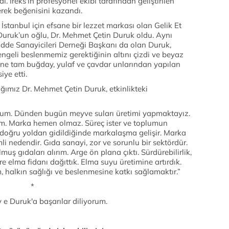
i. İreks’in profesyonel ekibi tarafından geliştirilen
erek beğenisini kazandı.
 İstanbul için efsane bir lezzet markası olan Gelik Et
uruk’un oğlu, Dr. Mehmet Çetin Duruk oldu. Aynı
dde Sanayicileri Derneği Başkanı da olan Duruk,
engeli beslenmemiz gerektiğinin altını çizdi ve beyaz
e tam buğday, yulaf ve çavdar unlarından yapılan
ye etti.
ığımız Dr. Mehmet Çetin Duruk, etkinlikteki
uyum. Dünden bugün meyve suları üretimi yapmaktayız.
m. Marka hemen olmaz. Süreç ister ve toplumun
ve doğru yoldan gidildiğinde markalaşma gelişir. Marka
i nedendir. Gıda sanayi, zor ve sorunlu bir sektördür.
uş gıdaları alırım. Arge ön plana çıktı. Sürdürebilirlik,
e elma fidanı dağıttık. Elma suyu üretimine artırdık.
, halkın sağlığı ve beslenmesine katkı sağlamaktır.”
*
 e Duruk'a başarılar diliyorum.