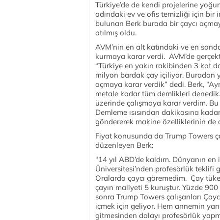
Türkiye’de de kendi projelerine yoğun
adındaki ev ve ofis temizliği için bir
bulunan Berk burada bir çaycı açmaya
atılmış oldu.
AVM’nin en alt katındaki ve en sonda
kurmaya karar verdi. AVM’de gerçekte
“Türkiye en yakın rakibinden 3 kat da
milyon bardak çay içiliyor. Buradan 
açmaya karar verdik” dedi. Berk, “Ay
metale kadar tüm demlikleri denedik. 
üzerinde çalışmaya karar verdim. Bu
Demleme ısısından dakikasına kadar bi
göndererek makine özelliklerinin de 
Fiyat konusunda da Trump Towers çalış
düzenleyen Berk:
“14 yıl ABD’de kaldım. Dünyanın en iy
Üniversitesi’nden profesörlük teklifi 
Oralarda çaycı göremedim. Çay tüketi
çayın maliyeti 5 kuruştur. Yüzde 900 kar
sonra Trump Towers çalışanları Çay
içmek için geliyor. Hem annemin yan
gitmesinden dolayı profesörlük yap