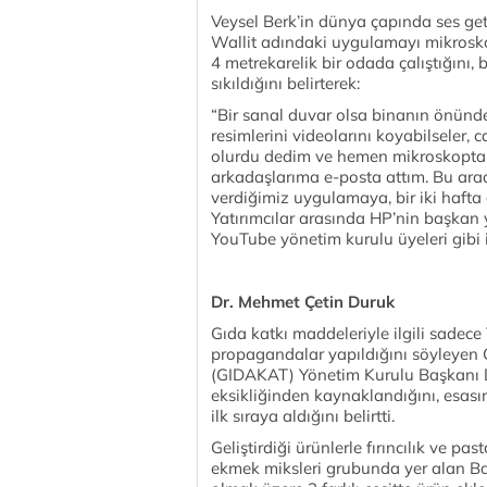
Veysel Berk’in dünya çapında ses get
Wallit adındaki uygulamayı mikroskop
4 metrekarelik bir odada çalıştığını, 
sıkıldığını belirterek:
“Bir sanal duvar olsa binanın önünde
resimlerini videolarını koyabilseler, 
olurdu dedim ve hemen mikroskoptan
arkadaşlarıma e-posta attım. Bu arada
verdiğimiz uygulamaya, bir iki hafta g
Yatırımcılar arasında HP’nin başkan
YouTube yönetim kurulu üyeleri gibi i
Dr. Mehmet Çetin Duruk
Gıda katkı maddeleriyle ilgili sadece
propagandalar yapıldığını söyleyen 
(GIDAKAT) Yönetim Kurulu Başkanı D
eksikliğinden kaynaklandığını, esası
ilk sıraya aldığını belirtti.
Geliştirdiği ürünlerle fırıncılık ve p
ekmek miksleri grubunda yer alan Ba