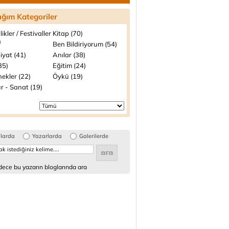
ığım Kategoriler
likler / Festivaller
Kitap (70)
)
Ben Bildiriyorum (54)
iyat (41)
Anılar (38)
(35)
Eğitim (24)
ekler (22)
Öykü (19)
r - Sanat (19)
glarda
Yazarlarda
Galerilerde
ece bu yazarın bloglarında ara