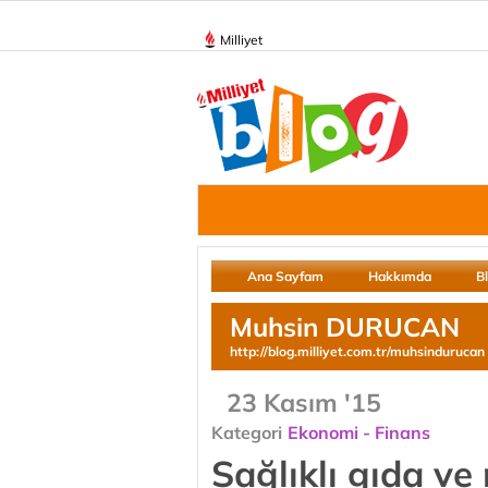
Milliyet
Ana Sayfam
Hakkımda
B
Muhsin DURUCAN
http://blog.milliyet.com.tr/muhsindurucan
23 Kasım '15
Kategori
Ekonomi - Finans
Sağlıklı gıda v