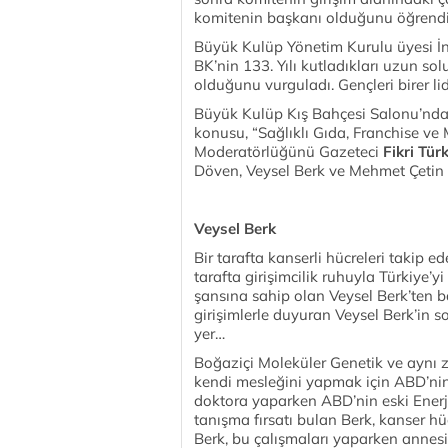
komitenin başkanı olduğunu öğrend
Büyük Kulüp Yönetim Kurulu üyesi İn
BK’nin 133. Yılı kutladıkları uzun so
olduğunu vurguladı. Gençleri birer lide
Büyük Kulüp Kış Bahçesi Salonu’nd
konusu, “Sağlıklı Gıda, Franchise ve 
Moderatörlüğünü Gazeteci
Fikri Türk
Döven, Veysel Berk ve Mehmet Çetin 
Veysel Berk
Bir tarafta kanserli hücreleri takip e
tarafta girişimcilik ruhuyla Türkiye’yi
şansına sahip olan Veysel Berk’ten
girişimlerle duyuran Veysel Berk’in s
yer…
Boğaziçi Moleküler Genetik ve aynı
kendi mesleğini yapmak için ABD’nin 
doktora yaparken ABD’nin eski Enerji
tanışma fırsatı bulan Berk, kanser hüc
Berk, bu çalışmaları yaparken annesi