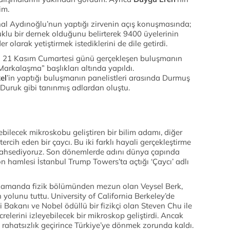
im.
al Aydınoğlu’nun yaptığı zirvenin açış konuşmasında;
luklu bir dernek olduğunu belirterek 9400 üyelerinin
r olarak yetiştirmek istediklerini de dile getirdi.
a 21 Kasım Cumartesi günü gerçekleşen buluşmanın
Markalaşma” başlıkları altında yapıldı.
el
’in yaptığı buluşmanın panelistleri arasında Durmuş
Duruk gibi tanınmış adlardan oluştu.
debilecek mikroskobu geliştiren bir bilim adamı, diğer
 tercih eden bir çaycı. Bu iki farklı hayali gerçekleştirme
 bahsediyoruz. Son dönemlerde adını dünya çapında
on hamlesi İstanbul Trump Towers’ta açtığı ‘Çaycı’ adlı
 zamanda fizik bölümünden mezun olan Veysel Berk,
yolunu tuttu. University of California Berkeley’de
 Bakanı ve Nobel ödüllü bir fizikçi olan Steven Chu ile
relerini izleyebilecek bir mikroskop geliştirdi. Ancak
 rahatsızlık geçirince Türkiye’ye dönmek zorunda kaldı.