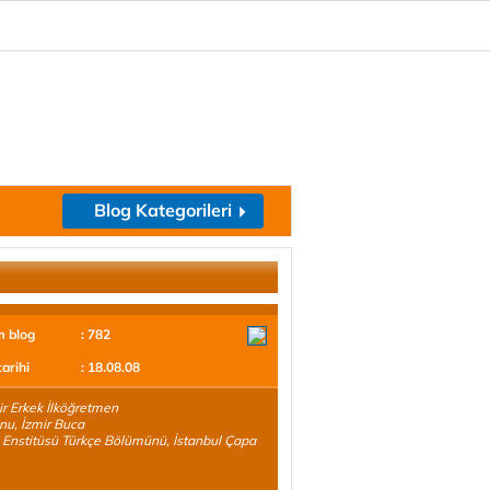
Blog Kategorileri
m blog
: 782
tarihi
: 18.08.08
ir Erkek İlköğretmen
nu, İzmir Buca
 Enstitüsü Türkçe Bölümünü, İstanbul Çapa