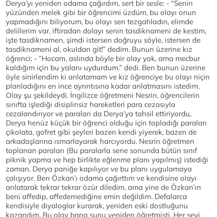
Derya’yı yeniden odama çağırdım, sert bir sesle: - “Senin
yüzünden melek gibi bir öğrencimi üzdüm, bu olayı onun
yapmadığını biliyorum, bu olayı sen tezgahladın, elimde
delillerim var, iftiradan dolayı senin tasdiknameni de kestim,
işte tasdiknamen, şimdi istersen doğruyu söyle, istersen de
tasdiknameni al, okuldan git!” dedim. Bunun üzerine kız
öğrenci: - ”Hocam, aslında böyle bir olay yok, ama mecbur
kaldığım için bu yalanı uydurdum.” dedi. Ben bunun üzerine
öyle sinirlendim ki anlatamam ve kız öğrenciye bu olayı niçin
planladığını en ince ayrıntısına kadar anlatmasını istedim.
Olay şu şekildeydi. İngilizce öğretmeni Nesrin, öğrencilerin
sınıfta işlediği disiplinsiz hareketleri para cezasıyla
cezalandırıyor ve paraları da Derya’ya tahsil ettiriyordu,
Derya henüz küçük bir öğrenci olduğu için topladığı paraları
çikolata, gofret gibi şeyleri bazen kendi yiyerek, bazen de
arkadaşlarına ısmarlayarak harcıyordu. Nesrin öğretmen
toplanan paraları (Bu paralarla sene sonunda bütün sınıf
piknik yapma ve hep birlikte eğlenme planı yapılmış) istediği
zaman, Derya paniğe kapılıyor ve bu planı uygulamaya
çalışıyor. Ben Özkan’ı odama çağırttım ve kendisine olayı
anlatarak tekrar tekrar özür diledim, ama yine de Özkan’ın
beni affedip, affedemediğine emin değildim. Defalarca
kendisiyle diyaloglar kurarak, yeniden eski dostluğunu
kazandım. Bu olay bana şunu yeniden öğretmişti. Her şeyi