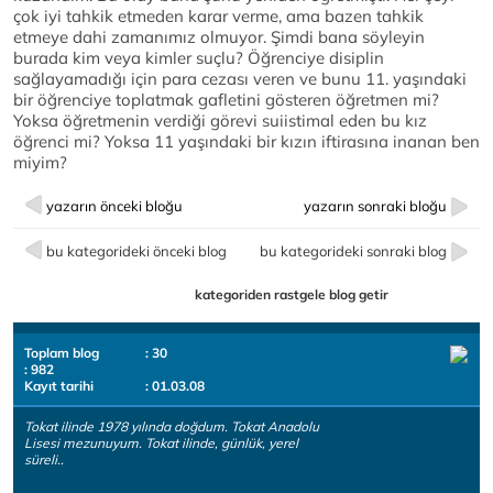
çok iyi tahkik etmeden karar verme, ama bazen tahkik
etmeye dahi zamanımız olmuyor. Şimdi bana söyleyin
burada kim veya kimler suçlu? Öğrenciye disiplin
sağlayamadığı için para cezası veren ve bunu 11. yaşındaki
bir öğrenciye toplatmak gafletini gösteren öğretmen mi?
Yoksa öğretmenin verdiği görevi suiistimal eden bu kız
öğrenci mi? Yoksa 11 yaşındaki bir kızın iftirasına inanan ben
miyim?
yazarın önceki bloğu
yazarın sonraki bloğu
bu kategorideki önceki blog
bu kategorideki sonraki blog
kategoriden rastgele blog getir
Toplam blog
: 30
: 982
Kayıt tarihi
: 01.03.08
Tokat ilinde 1978 yılında doğdum. Tokat Anadolu
Lisesi mezunuyum. Tokat ilinde, günlük, yerel
süreli..