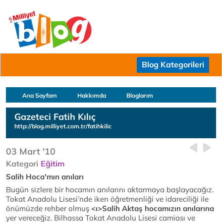
Blog Kategorileri
Ana Sayfam
Hakkımda
Bloglarım
Gazeteci Fatih Kılıç
http://blog.milliyet.com.tr/fatihkilic
03 Mart '10
Kategori
Eğitim
Salih Hoca'mın anıları
Bugün sizlere bir hocamın anılarını aktarmaya başlayacağız.
Tokat Anadolu Lisesi’nde iken öğretmenliği ve idareciliği ile
önümüzde rehber olmuş
<ı>Salih Aktaş
hocamızın anılarına
yer vereceğiz. Bilhassa Tokat Anadolu Lisesi camiası ve