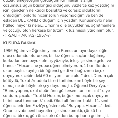
düzeltilemeyeceğini gördüğüm için iletişimsizliğin,
çözümsüzlüğün başlangıcı olduğunu yüzlerce kez yaşadığım
için, gençlerin ne kadar boşlukta ve çaresiz olduklarını
anladığım, onlarla hiçbir sorun yaşamadığım ve ben de
eskiden DELİKANLI olduğum için yazdım. Konuşmayla neler
halledilmiyor ki neler... Umarım aile büyüklerine, öğretmenlere
ve çocuğu olan herkese bir tutamlık tuz misali yardımım olur.
<ı>SALİH AKTAŞ (1957-?)
KUSURA BAKMA!
1996 Eğitim ve Öğretim yılında Ramazan ayındayız, öğle
arası odamda otururken, bir kız öğrenci saçları dağılmış,
korkudan bembeyaz olmuş yüzüyle, telaş içersinde geldi ve
bana: - ”Hocam, ne yapacağımı bilmiyorum, 11.sınıflardan
uzun boylu, zayıfça bir öğrenci geldi ve boğazıma bıçak
dayayarak cebimdeki 60 milyon liramı aldı.” dedi. Durum çok
kötüydü, Tokat Anadolu Lisesi tarihinde ne böyle bir şey
olmuş ne de böyle bir şey duyulmuştu. Öğrenci Derya’ya: -
“Bunu yapanı, okul albümünü göstersem tanır mısın?” diye
sordum; çocuk: -“Tabi ki Hocam, boğazıma bıçak dayayan
birini nasıl tanımam?.” dedi. Okul albümüne baktı, 11. sınıf
öğrencilerinden Fazlı’yı göstererek: ”Bu yaptı, Hocam…” dedi.
Onun cevabı beni hayretler içersinde bıraktı, çünkü bu
öğrenci birkaç gün önce, bir cüzdan bulup bana getirmişti,