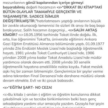
mezunlarının
gönül kapılarından içeriye girmeyi
başarabilmiş
değerli hocamızın
<ı>“DİKKAT BU KİTAPTAKİ
BÜTÜN OLAYLAR TAMAMİYLE GERÇEKTİR VE
YAŞANMIŞTIR. SADECE İSİMLER
DEĞİŞTİRİLMİŞTİR.”
hatırlatmasını yaptığı anılarının büyük
bir zevkle okunacağı temennisi ile sizleri ilk anısı ile baş başa
bırakıyoruz. Salih hocamın özgeçmişi…
<ı>SALİH AKTAŞ
KİMDİR?
<ı>18.05.1956 tarihinde Tokat ilinde doğdu. İlk,
orta, lise öğrenimini Tokat’ta, üniversite eğitimini Ankara
Gazi Eğitim Enstitüsü Almanca bölümünde yaptı. 01.09.1977
yılında Zile Endüstri Meslek Lisesi’nde başladığı öğretmenlik
hayatı, 1981 yılında Tokat Cumhuriyet Lisesi’nde, 1986
yılından 2008 yılına kadar Tokat Anadolu Lisesi’nde müdür
yardımcısı olarak devam etti. 2008 yılında 30 senelik
öğretmenlik hayatına emeklilikle nokta koydu. Fakat meslek
aşkı hiç bir zaman bitmemiştir. Gençlerimize bir şeyler verme
adına tekrardan Final Dersanesi’nde dershane müdürü olarak
devam etmekte. Evli ve iki çocuk babasıdır.
<ı>“EĞİTİM ŞART- NO CEZA!
<ı>Bu kitabı (-anıları-) eğitim ve öğretim konularına dikkat
çekebilmek için ve tecrübe birikimlerimin belki bazı genç
arkadaşlara yardımı olur amacıyla yazdım. Cezayla her şeyin