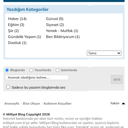
Yazdığım Kategoriler
Haber (14)
Güncel (5)
Eğitim (3)
Siyaset (2)
Şiir (2)
Yemek - Mutfak (1)
Gündelik Yaşam (1)
Ben Bildiriyorum (1)
Dostluk (1)
Bloglarda
Yazarlarda
Galerilerde
Sadece bu yazarın bloglarında ara
|
|
Yukarı
Anasayfa
Bize Ulaşın
Kullanım Koşulları
© Milliyet Blog Copyright 2026
İnternet baskısında yer alan tüm metin, resim ve içeriğin hakları
milliyet.com.tr'ye aittir. Milliyet Blog kullanıcıları ve üyeleri, üçüncü kişilerin
telif hakkı sahibi bulunduğu her türlü fikri eser, fotoğraf, resim vb. materyal ve