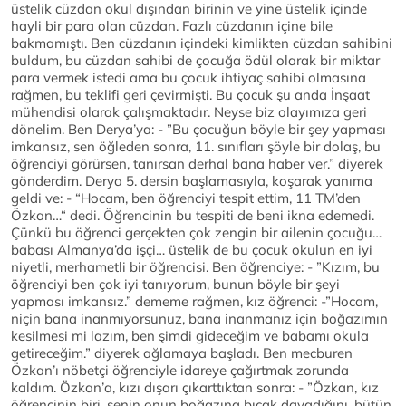
üstelik cüzdan okul dışından birinin ve yine üstelik içinde
hayli bir para olan cüzdan. Fazlı cüzdanın içine bile
bakmamıştı. Ben cüzdanın içindeki kimlikten cüzdan sahibini
buldum, bu cüzdan sahibi de çocuğa ödül olarak bir miktar
para vermek istedi ama bu çocuk ihtiyaç sahibi olmasına
rağmen, bu teklifi geri çevirmişti. Bu çocuk şu anda İnşaat
mühendisi olarak çalışmaktadır. Neyse biz olayımıza geri
dönelim. Ben Derya’ya: - ”Bu çocuğun böyle bir şey yapması
imkansız, sen öğleden sonra, 11. sınıfları şöyle bir dolaş, bu
öğrenciyi görürsen, tanırsan derhal bana haber ver.” diyerek
gönderdim. Derya 5. dersin başlamasıyla, koşarak yanıma
geldi ve: - “Hocam, ben öğrenciyi tespit ettim, 11 TM’den
Özkan…“ dedi. Öğrencinin bu tespiti de beni ikna edemedi.
Çünkü bu öğrenci gerçekten çok zengin bir ailenin çocuğu…
babası Almanya’da işçi… üstelik de bu çocuk okulun en iyi
niyetli, merhametli bir öğrencisi. Ben öğrenciye: - ”Kızım, bu
öğrenciyi ben çok iyi tanıyorum, bunun böyle bir şeyi
yapması imkansız.” dememe rağmen, kız öğrenci: -”Hocam,
niçin bana inanmıyorsunuz, bana inanmanız için boğazımın
kesilmesi mi lazım, ben şimdi gideceğim ve babamı okula
getireceğim.” diyerek ağlamaya başladı. Ben mecburen
Özkan’ı nöbetçi öğrenciyle idareye çağırtmak zorunda
kaldım. Özkan’a, kızı dışarı çıkarttıktan sonra: - ”Özkan, kız
öğrencinin biri, senin onun boğazına bıçak dayadığını, bütün