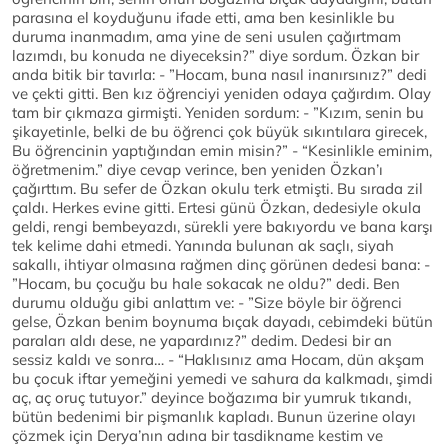
parasına el koyduğunu ifade etti, ama ben kesinlikle bu
duruma inanmadım, ama yine de seni usulen çağırtmam
lazımdı, bu konuda ne diyeceksin?” diye sordum. Özkan bir
anda bitik bir tavırla: - ”Hocam, buna nasıl inanırsınız?” dedi
ve çekti gitti. Ben kız öğrenciyi yeniden odaya çağırdım. Olay
tam bir çıkmaza girmişti. Yeniden sordum: - ”Kızım, senin bu
şikayetinle, belki de bu öğrenci çok büyük sıkıntılara girecek,
Bu öğrencinin yaptığından emin misin?” - “Kesinlikle eminim,
öğretmenim.” diye cevap verince, ben yeniden Özkan’ı
çağırttım. Bu sefer de Özkan okulu terk etmişti. Bu sırada zil
çaldı. Herkes evine gitti. Ertesi günü Özkan, dedesiyle okula
geldi, rengi bembeyazdı, sürekli yere bakıyordu ve bana karşı
tek kelime dahi etmedi. Yanında bulunan ak saçlı, siyah
sakallı, ihtiyar olmasına rağmen dinç görünen dedesi bana: -
”Hocam, bu çocuğu bu hale sokacak ne oldu?” dedi. Ben
durumu olduğu gibi anlattım ve: - ”Size böyle bir öğrenci
gelse, Özkan benim boynuma bıçak dayadı, cebimdeki bütün
paraları aldı dese, ne yapardınız?” dedim. Dedesi bir an
sessiz kaldı ve sonra… - “Haklısınız ama Hocam, dün akşam
bu çocuk iftar yemeğini yemedi ve sahura da kalkmadı, şimdi
aç, aç oruç tutuyor.” deyince boğazıma bir yumruk tıkandı,
bütün bedenimi bir pişmanlık kapladı. Bunun üzerine olayı
çözmek için Derya’nın adına bir tasdikname kestim ve