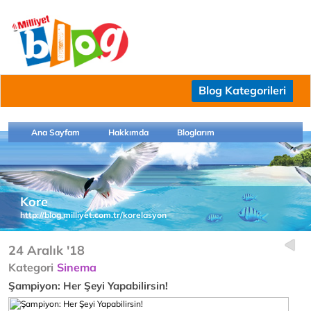
Blog Kategorileri
Ana Sayfam
Hakkımda
Bloglarım
Kore
http://blog.milliyet.com.tr/korelasyon
24 Aralık '18
Kategori
Sinema
Şampiyon: Her Şeyi Yapabilirsin!