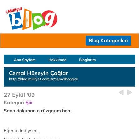
Blog Kategorileri
Ana Sayfam
Hakkımda
Bloglarım
Cemal Hüseyin Çağlar
http://blog.milliyet.com.tr/cemalhcaglar
27 Eylül '09
Kategori
Şiir
Sana dokunan o rüzgarım ben...
Eğer özlediysen,