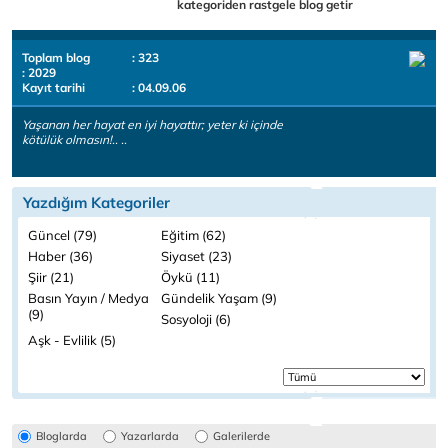
kategoriden rastgele blog getir
Toplam blog
: 323
: 2029
Kayıt tarihi
: 04.09.06
Yaşanan her hayat en iyi hayattır; yeter ki içinde
kötülük olmasın!.. ..
Yazdığım Kategoriler
Güncel (79)
Eğitim (62)
Haber (36)
Siyaset (23)
Şiir (21)
Öykü (11)
Basın Yayın / Medya
Gündelik Yaşam (9)
(9)
Sosyoloji (6)
Aşk - Evlilik (5)
Bloglarda
Yazarlarda
Galerilerde