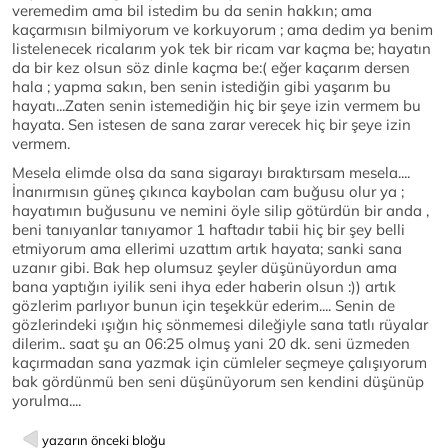
veremedim ama bil istedim bu da senin hakkın; ama
kaçarmısın bilmiyorum ve korkuyorum ; ama dedim ya benim
listelenecek ricalarım yok tek bir ricam var kaçma be; hayatın
da bir kez olsun söz dinle kaçma be:( eğer kaçarım dersen
hala ; yapma sakın, ben senin istediğin gibi yaşarım bu
hayatı...Zaten senin istemediğin hiç bir şeye izin vermem bu
hayata. Sen istesen de sana zarar verecek hiç bir şeye izin
vermem.
Mesela elimde olsa da sana sigarayı bıraktırsam mesela....
İnanırmısın güneş çıkınca kaybolan cam buğusu olur ya ;
hayatımın buğusunu ve nemini öyle silip götürdün bir anda ,
beni tanıyanlar tanıyamor 1 haftadır tabii hiç bir şey belli
etmiyorum ama ellerimi uzattım artık hayata; sanki sana
uzanır gibi. Bak hep olumsuz şeyler düşünüyordun ama
bana yaptığın iyilik seni ihya eder haberin olsun :)) artık
gözlerim parlıyor bunun için teşekkür ederim.... Senin de
gözlerindeki ışığın hiç sönmemesi dileğiyle sana tatlı rüyalar
dilerim.. saat şu an 06:25 olmuş yani 20 dk. seni üzmeden
kaçırmadan sana yazmak için cümleler seçmeye çalışıyorum
bak gördünmü ben seni düşünüyorum sen kendini düşünüp
yorulma....
yazarın önceki bloğu