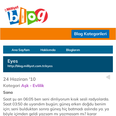
Blog Kategorileri
Ana Sayfam
Hakkımda
Bloglarım
Eyes
http://blog.milliyet.com.tr/eyes
24 Haziran '10
Kategori
Aşk - Evlilik
Sana
Saat şu an 06:05 ben seni dinliyorum kısık sesli radyolarda.
Saat 03:50 de uyandım bugün; güneş erken doğdu benim
için; seni bulduktan sonra güneş hiç batmadı aslında ya. ya
böyle içimden geldi yazsam mı yazmasam mı? karar