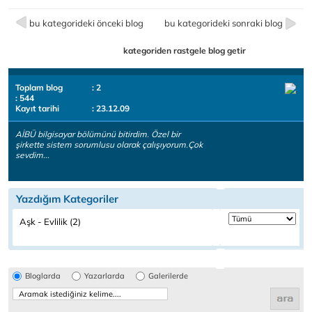
bu kategorideki önceki blog
bu kategorideki sonraki blog
kategoriden rastgele blog getir
Toplam blog
: 2
: 544
Kayıt tarihi
: 23.12.09
AİBÜ bilgisayar bölümünü bitirdim. Özel bir
şirkette sistem sorumlusu olarak çalışıyorum.Çok
sevdim...
Yazdığım Kategoriler
Aşk - Evlilik (2)
Bloglarda
Yazarlarda
Galerilerde