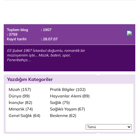
Toplam blog
: 1907
: 3759
Kayıt tarihi
: 28.07.07
03 Şubat 1967 İstanbul doğumlu, romantik bir
müzisyenim işte... Müzik, bateri, spor,
Fenerbahçe, ..
Yazdığım Kategoriler
Mizah (157)
Pratik Bilgiler (102)
Dünya (99)
Hayvanlar Alemi (89)
İnançlar (82)
Sağlık (75)
Mimarlık (74)
Sağlıklı Yaşam (67)
Genel Sağlık (64)
Beslenme (62)