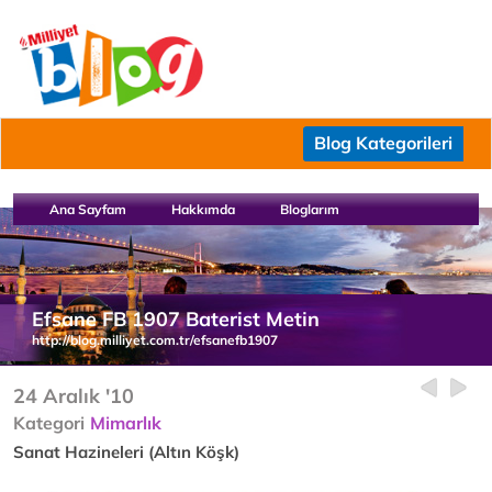
Blog Kategorileri
Ana Sayfam
Hakkımda
Bloglarım
Efsane FB 1907 Baterist Metin
http://blog.milliyet.com.tr/efsanefb1907
24 Aralık '10
Kategori
Mimarlık
Sanat Hazineleri (Altın Köşk)