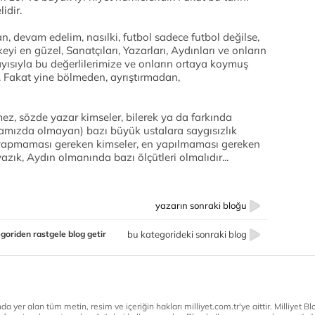
idir.
 devam edelim, nasılki, futbol sadece futbol değilse,
keyi en güzel, Sanatçıları, Yazarları, Aydınları ve onların
ayısıyla bu değerlilerimize ve onların ortaya koymuş
ım. Fakat yine bölmeden, ayrıştırmadan,
z, sözde yazar kimseler, bilerek ya da farkında
amızda olmayan) bazı büyük ustalara saygısızlık
yapmaması gereken kimseler, en yapılmaması gereken
azık, Aydın olmanında bazı ölçütleri olmalıdır...
yazarın sonraki bloğu
goriden rastgele blog getir
bu kategorideki sonraki blog
a yer alan tüm metin, resim ve içeriğin hakları milliyet.com.tr'ye aittir. Milliyet Blog