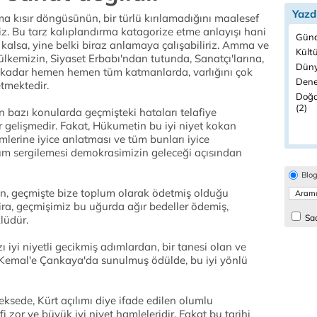
Yazd
a kısır döngüsünün, bir türlü kırılamadığını maalesef
. Bu tarz kalıplandırma katagorize etme anlayışı hani
Günc
alsa, yine belki biraz anlamaya çalışabiliriz. Amma ve
Kültü
 ülkemizin, Siyaset Erbabı'ndan tutunda, Sanatçı'larına,
Düny
a kadar hemen hemen tüm katmanlarda, varlığını çok
Dene
etmektedir.
Doğa
(2)
n bazı konularda geçmişteki hataları telafiye
r gelişmedir. Fakat, Hükumetin bu iyi niyet kokan
mlerine iyice anlatması ve tüm bunları iyice
tum sergilemesi demokrasimizin geleceği açısından
Blo
ın, geçmişte bize toplum olarak ödetmiş olduğu
 Zira, geçmişimiz bu uğurda ağır bedeller ödemiş,
Sad
lüdür.
ı iyi niyetli gecikmiş adımlardan, bir tanesi olan ve
 Kemal'e Çankaya'da sunulmuş ödülde, bu iyi yönlü
reksede, Kürt açılımı diye ifade edilen olumlu
 zor ve büyük iyi niyet hamleleridir. Fakat bu tarihi