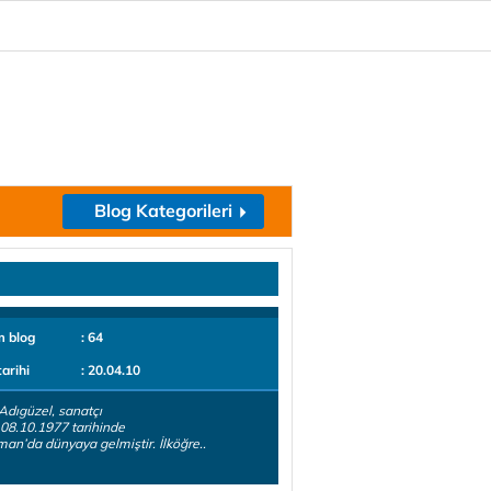
Blog Kategorileri
m blog
: 64
tarihi
: 20.04.10
Adıgüzel, sanatçı
 08.10.1977 tarihinde
an’da dünyaya gelmiştir. İlköğre..