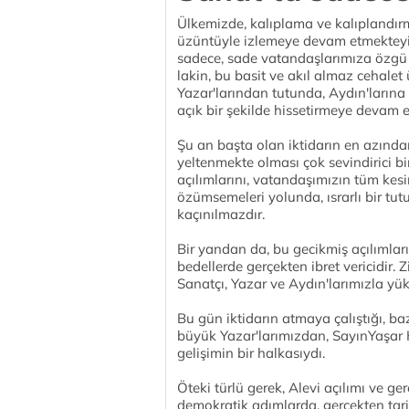
Ülkemizde, kalıplama ve kalıplandırm
üzüntüyle izlemeye devam etmekteyiz
sadece, sade vatandaşlarımıza özgü k
lakin, bu basit ve akıl almaz cehalet
Yazar'larından tutunda, Aydın'ların
açık bir şekilde hissetirmeye devam 
Şu an başta olan iktidarın en azında
yeltenmekte olması çok sevindirici bi
açılımlarını, vatandaşımızın tüm kesi
özümsemeleri yolunda, ısrarlı bir tu
kaçınılmazdır.
Bir yandan da, bu gecikmiş açılımlar
bedellerde gerçekten ibret vericidir.
Sanatçı, Yazar ve Aydın'larımızla yük
Bu gün iktidarın atmaya çalıştığı, baz
büyük Yazar'larımızdan, SayınYaşar
gelişimin bir halkasıydı.
Öteki türlü gerek, Alevi açılımı ve ge
demokratik adımlarda, gerçekten tarifi