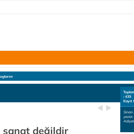
loglarım
Topla
: 435
Kayıt 
Sinan 
yazar,
Adıyam
 sanat değildir