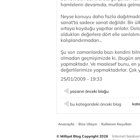
hamlelerin devamıda, mutlaka gelmel
Neyse konuyu daha fazla dağıtmadan,
sanat'ta sadece sanat değildir. Bir ül
ortaya koyduğu yapıtlar anlatır. Dol
oldukları değerlere dört elle sarılal
kalıplandırmadan...
Şu son zamanlarda bazı kendini bilme
olmadan geçmişimizde ki, (bugün ar
yapmaktadır. Ve maalesef bunu, en 
değerlilerimize yapmaktadırlar. Çok y
25/01/2009 - 19:33
yazarın önceki bloğu
bu kategorideki önceki blog
kate
|
|
Anasayfa
Bize Ulaşın
Kullanım Koşulları
İnternet baskısınd
© Milliyet Blog Copyright 2026