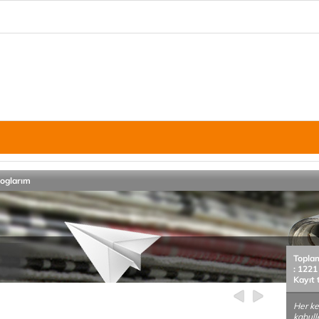
loglarım
Topla
: 1221
Kayıt 
Her ke
kabull