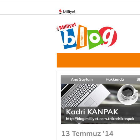
Milliyet
Ana Sayfam
Hakkımda
B
Kadri KANPAK
http://blog.milliyet.com.tr/kadrikanpak
13 Temmuz '14