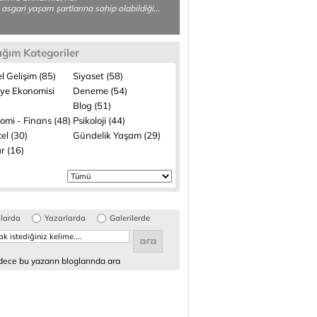
 asgari yaşam şartlarına sahip olabildiği,..
ığım Kategoriler
el Gelişim (85)
Siyaset (58)
iye Ekonomisi
Deneme (54)
Blog (51)
omi - Finans (48)
Psikoloji (44)
el (30)
Gündelik Yaşam (29)
r (16)
glarda
Yazarlarda
Galerilerde
ece bu yazarın bloglarında ara