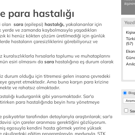
kişinin
ve para hastalığı
Yazd
ri olan
sara
(epilepsi)
hastalığı,
yakalananlar için
ik yerde ve zamanda kaybolmasıyla yaşadıkları
Kişis
yazık ki henüz kökten çözüm üretilmediği için günlük
Türk
e hastaların çaresizliklerini görebiliyoruz ve
(57)
Ekon
z kuralsızlıklarla hırsalarla toplumu ve muhataplarını
Günc
ün esiri olmasını da
sara
hastalığına eş durum olarak
Anıla
siz durum olduğu için titremesi gelen insana çevredeki
eye gayret etmektedir. Ama buna karşın para krizine
mekte ve rahatsız olmaktadır.
Blo
stalığı kudurganlık gibi yansımaktadır. Sar'a
tirirken para hastalığında beyin hırsı yönetmeye
Sad
psikyatrlar tarafından detaylarıyla araştırılarak; sar'a
edavisi için çareler aranması gerektiğini gözlüyorum.
şmiş egosuyla kendini hasta görmek yerine yüksek
e okullardaki eğitim programlarıyla, medyayla, STK