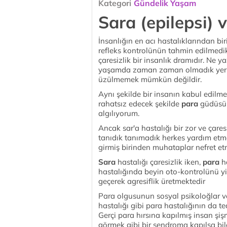
Kategori
Gündelik Yaşam
Sara (epilepsi) 
İnsanlığın en acı hastalıklarından bi
refleks kontrolünün tahmin edilmed
çaresizlik bir insanlık dramıdır. Ne 
yaşamda zaman zaman olmadık yerlerd
üzülmemek mümkün değildir.
Aynı şekilde bir insanın kabul edilme
rahatsız edecek şekilde
para
güdüsün
algılıyorum.
Ancak sar'a hastalığı bir zor ve çare
tanıdık tanımadık herkes yardım etm
girmiş birinden muhataplar nefret et
Sara
hastalığı çaresizlik iken,
para
ha
hastalığında beyin oto-kontrolünü yi
geçerek agresiflik üretmektedir
Para olgusunun sosyal psikoloğlar ve 
hastalığı gibi para hastalığının da t
Gerçi para hırsına kapılmış insan şi
görmek gibi bir sendroma kapılsa bil