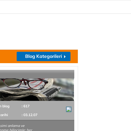
Blog Kategorileri
m blog
: 617
tarihi
: 03.12.07
simi anlama ve
enme bilincimle; her