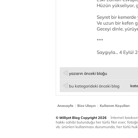
Hüzün yükseliyor, g
Seyret bir kemerde
Ve uzun bir kefen 
Geceyi dinle, yürüye
***
Saygıyla... 4 Eylül 
yazarın önceki bloğu
bu kategorideki önceki blog
kate
|
|
Anasayfa
Bize Ulaşın
Kullanım Koşulları
İnternet baskısınd
© Milliyet Blog Copyright 2026
hakkı sahibi bulunduğu her türlü fikri eser, fotoğr
vb. ürünleri kullanması durumunda, her türlü huku