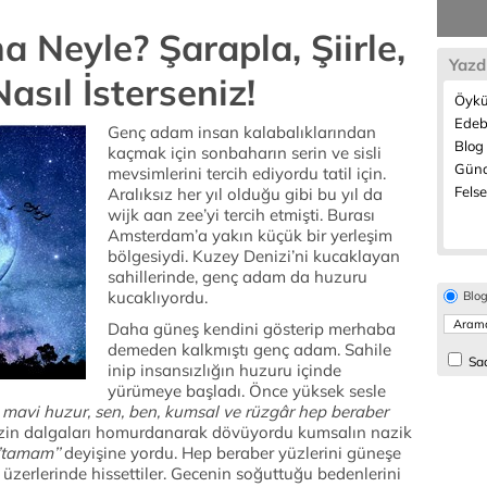
 Neyle? Şarapla, Şiirle,
Yazd
asıl İsterseniz!
Öykü
Edeb
Genç adam insan kalabalıklarından
Blog 
kaçmak için sonbaharın serin ve sisli
Günd
mevsimlerini tercih ediyordu tatil için.
Felse
Aralıksız her yıl olduğu gibi bu yıl da
wijk aan zee’yi tercih etmişti. Burası
Amsterdam’a yakın küçük bir yerleşim
bölgesiydi. Kuzey Denizi’ni kucaklayan
sahillerinde, genç adam da huzuru
kucaklıyordu.
Blo
Daha güneş kendini gösterip merhaba
demeden kalkmıştı genç adam. Sahile
Sad
inip insansızlığın huzuru içinde
yürümeye başladı. Önce yüksek sesle
 mavi huzur, sen, ben, kumsal ve rüzgâr hep beraber
in dalgaları homurdanarak dövüyordu kumsalın nazik
‘’tamam’’
deyişine yordu. Hep beraber yüzlerini güneşe
üzerlerinde hissettiler. Gecenin soğuttuğu bedenlerini