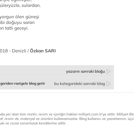
üleryüzle, sulardan.
 yorgun ölen güneşi
gibi doğuyu saran
n tatlı geceyi.
2018 - Denizli /
Özkan SARI
yazarın sonraki bloğu
goriden rastgele blog getir
bu kategorideki sonraki blog
a yer alan tüm metin, resim ve içeriğin hakları milliyet.com.tr'ye aittir. Milliyet Blog
af, resim vb. materyal ve ürünleri kullanamazlar. Blog kullanıcı ve yazarlarının, üçün
ki ve cezai sorumluluk kendilerine aittir.