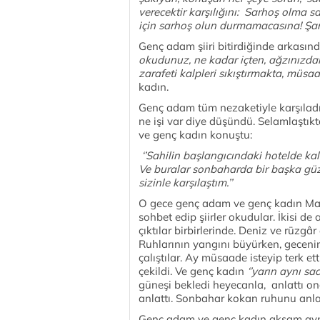
verecektir karşılığını: Sarhoş olma s
için sarhoş olun durmamacasına! Şarapl
Genç adam şiiri bitirdiğinde arkasında 
okudunuz, ne kadar içten, ağzınızdan 
zarafeti kalpleri sıkıştırmakta, müsaa
kadın.
Genç adam tüm nezaketiyle karşıladı g
ne işi var diye düşündü. Selamlaştık
ve genç kadın konuştu:
‘’Sahilin başlangıcındaki hotelde ka
Ve buralar sonbaharda bir başka güze
sizinle karşılaştım.’’
O gece genç adam ve genç kadın Mavi 
sohbet edip şiirler okudular. İkisi de a
çıktılar birbirlerinde. Deniz ve rüzgâr
Ruhlarının yangını büyürken, gecenin
çalıştılar. Ay müsaade isteyip terk e
çekildi. Ve genç kadın
‘’yarın aynı saa
güneşi bekledi heyecanla, anlattı ona
anlattı. Sonbahar kokan ruhunu anla
Genç adam ve genç kadın akşam aynı s