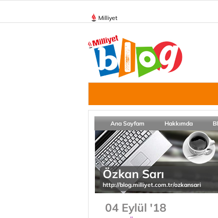
Milliyet
Ana Sayfam
Hakkımda
B
Özkan Sarı
http://blog.milliyet.com.tr/ozkansari
04 Eylül '18