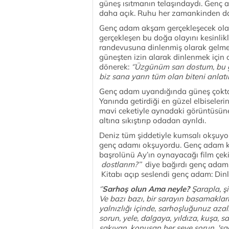
güneş ısıtmanın telaşındaydı. Genç a
daha açık. Ruhu her zamankinden da
Genç adam akşam gerçekleşecek olan 
gerçekleşen bu doğa olayını kesinlikl
randevusuna dinlenmiş olarak gelme
güneşten izin alarak dinlenmek için o
dönerek:
‘’Üzgünüm sarı dostum, bu
biz sana yarın tüm olan biteni anlatırı
Genç adam uyandığında güneş çoktan 
Yanında getirdiği en güzel elbiseleri
mavi ceketiyle aynadaki görüntüsüne 
altına sıkıştırıp odadan ayrıldı.
Deniz tüm şiddetiyle kumsalı okşuyor,
genç adamı okşuyordu. Genç adam ku
başrolünü Ay’ın oynayacağı film çek
dostlarım?’’
diye bağırdı genç adam. R
Kitabı açıp seslendi genç adam: Dinl
‘’
Sarhoş olun Ama neyle?
Şarapla, şi
Ve bazı bazı, bir sarayın basamakları
yalnızlığı içinde, sarhoşluğunuz az
sorun, yele, dalgaya, yıldıza, kuşa, 
şakıyan, konuşan her şeye sorun, 'saa