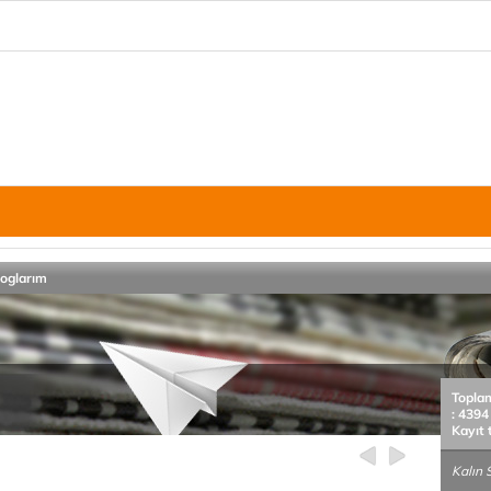
loglarım
Topla
: 4394
Kayıt 
Kalın S