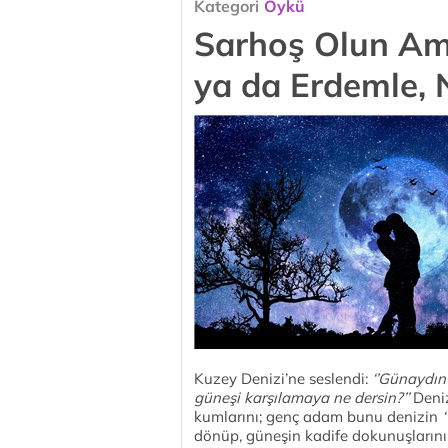
Kategori
Öykü
Sarhoş Olun Ama
ya da Erdemle, N
Kuzey Denizi’ne seslendi:
‘’Günaydın
güneşi karşılamaya ne dersin?’’
Deniz
kumlarını; genç adam bunu denizin
dönüp, güneşin kadife dokunuşlarını 