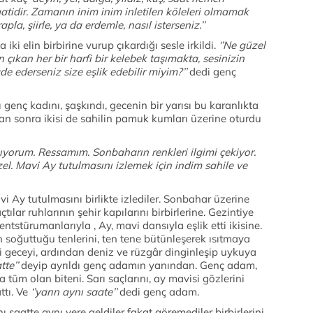
aatidir. Zamanın inim inim inletilen köleleri olmamak
a, şiirle, ya da erdemle, nasıl isterseniz.’’
iki elin birbirine vurup çıkardığı sesle irkildi.
‘’Ne güzel
çıkan her bir harfi bir kelebek taşımakta, sesinizin
de ederseniz size eşlik edebilir miyim?’’
dedi genç
enç kadını, şaşkındı, gecenin bir yarısı bu karanlıkta
tan sonra ikisi de sahilin pamuk kumları üzerine oturdu
lıyorum. Ressamım. Sonbaharın renkleri ilgimi çekiyor.
l. Mavi Ay tutulmasını izlemek için indim sahile ve
Ay tutulmasını birlikte izlediler. Sonbahar üzerine
çtılar ruhlarının şehir kapılarını birbirlerine. Gezintiye
 entstürumanlarıyla , Ay, mavi dansıyla eşlik etti ikisine.
 soğuttuğu tenlerini, ten tene bütünleşerek ısıtmaya
tti geceyi, ardından deniz ve rüzgâr dinginleşip uykuya
tte’’
deyip ayrıldı genç adamın yanından. Genç adam,
 tüm olan biteni. Sarı saçlarını, ay mavisi gözlerini
ttı. Ve
‘’yarın aynı saate’’
dedi genç adam.
aatte aynı yere geldiler fakat göremediler birbirlerini.