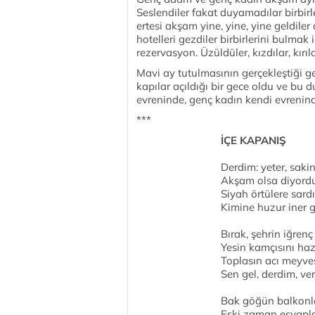
Seslendiler fakat duyamadılar birbirle
ertesi akşam yine, yine, yine geldil
hotelleri gezdiler birbirlerini bulmak 
rezervasyon. Üzüldüler, kızdılar, kırıld
Mavi ay tutulmasının gerçekleştiği gec
kapılar açıldığı bir gece oldu ve b
evreninde, genç kadın kendi evrenin
***
İÇE KAPANIŞ
Derdim: yeter, sakin 
Akşam olsa diyordu
Siyah örtülere sardı
Kimine huzur iner 
Bırak, şehrin iğrenç
Yesin kamçısını haz
Toplasın acı meyve
Sen gel, derdim, ver
Bak göğün balkonla
Eski zaman esvaplar