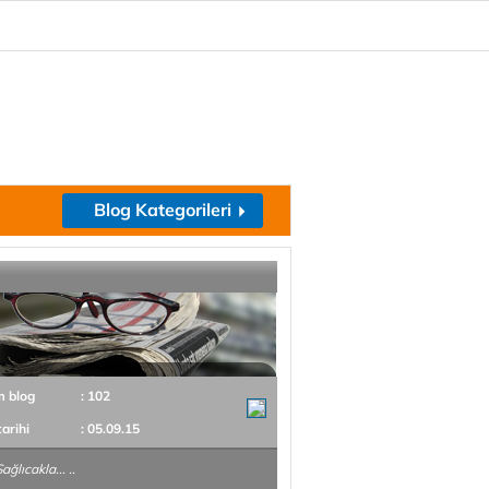
Blog Kategorileri
m blog
: 102
tarihi
: 05.09.15
ağlıcakla... ..