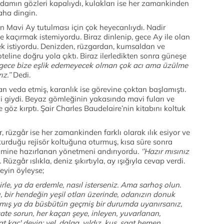
damın gözleri kapalıydı, kulakları ise her zamankinden
ha dingin.
Mavi Ay tutulması için çok heyecanlıydı. Nadir
e kaçırmak istemiyordu. Biraz dinlenip, gece Ay ile olan
k istiyordu. Denizden, rüzgardan, kumsaldan ve
teline doğru yola çıktı. Biraz ilerledikten sonra güneşe
 gece bize eşlik edemeyecek olman çok acı ama üzülme
z.’’
Dedi.
veda etmiş, karanlık ise görevine çoktan başlamıştı.
ni giydi. Beyaz gömleğinin yakasında mavi fuları ve
göz kırptı. Şair Charles Baudelaire’nin kitabını koltuk
 rüzgâr ise her zamankinden farklı olarak ılık esiyor ve
rduğu rejisör koltuğuna oturmuş, kısa süre sonra
imine hazırlanan yönetmeni andırıyordu.
‘’Hazır mısınız
üzgâr ıslıkla, deniz şıkırtıyla, ay ışığıyla cevap verdi.
eyin öyleyse;
irle, ya da erdemle, nasıl isterseniz. Ama sarhoş olun.
, bir hendeğin yeşil otları üzerinde, odanızın donuk
almış ya da büsbütün geçmiş bir durumda uyanırsanız,
saate sorun, her kaçan şeye, inleyen, yuvarlanan,
t kaç' deyin; yel, dalga, yıldız, kuş, saat hemen