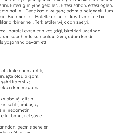
rini. Ertesi gün yine geldiler… Ertesi sabah, ertesi öğlen,
er ama nafile… Genç kadın ve genç adam o bölgedeki tüm
için. Bulamadılar. Hotellerde ne bir kayıt vardı ne bir
ılar birbirlerine… Terk ettiler wijk aan zee’yi.
e, paralel evrenlerin kesiştiği, birbirleri üzerinde
u durum sabahında son buldu. Genç adam kendi
de yaşamına devam etti.
ol, dinlen biraz artık;
n, işte oldu akşam,
 şehri karanlık;
gökten kimine gam.
 kalabalığı gitsin,
zın sefil çümbüşte;
sini nedametin
 elini bana, gel şöyle.
rından, geçmiş seneler
iyle eğilmişler;