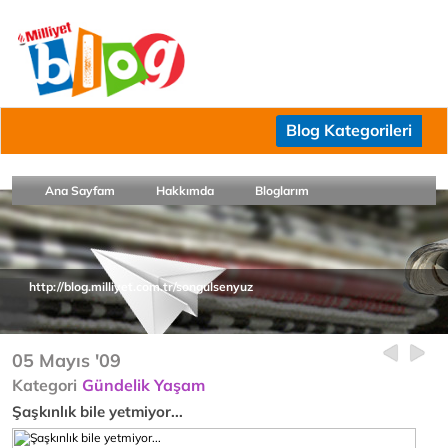
Blog Kategorileri
Ana Sayfam
Hakkımda
Bloglarım
http://blog.milliyet.com.tr/songulsenyuz
05 Mayıs '09
Kategori
Gündelik Yaşam
Şaşkınlık bile yetmiyor...