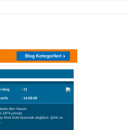
Blog Kategorileri
m blog
: 21
tarihi
: 14.08.08
balar Ben Hasan
1974 yılında,
y ilinin Eskil ilçesinde doğdum. Şiirle ve
..