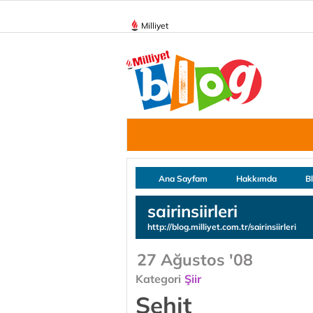
Milliyet
Ana Sayfam
Hakkımda
B
sairinsiirleri
http://blog.milliyet.com.tr/sairinsiirleri
27 Ağustos '08
Kategori
Şiir
Şehit