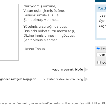
Nur yağmış yüzüne,
Yazd
Vatan aşkı işlemiş özüne,
Gidiyor süzüle süzüle,
Şiir 
Şehit olmuş Mehmet…
Öykü
Coğr
Yücelmiş arşa sığmaz başı,
Başında nöbet tutar mezar taşı,
Dizine inmiş annesinin gözyaşı,
Şehit olmuş Mehmet.
Hasan Tosun
Blo
Sad
yazarın sonraki bloğu
goriden rastgele blog getir
bu kategorideki sonraki blog
a yer alan tüm metin, resim ve içeriğin hakları milliyet.com.tr'ye aittir. Milliyet Blog