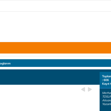
loglarım
Topla
: 606
Kayıt 
Merha
TOSUN 
Aksara
Yazarlı