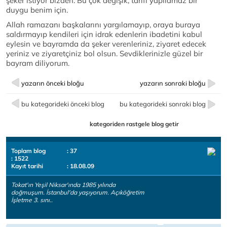
şeker istiyor bizden. Bu çok değişik, tarifi yapılamaz bir
duygu benim için.
Allah ramazanı başkalarını yargılamayıp, oraya buraya
saldırmayıp kendileri için idrak edenlerin ibadetini kabul
eylesin ve bayramda da şeker verenleriniz, ziyaret edecek
yeriniz ve ziyaretçiniz bol olsun. Sevdiklerinizle güzel bir
bayram diliyorum.
yazarın önceki bloğu
yazarın sonraki bloğu
bu kategorideki önceki blog
bu kategorideki sonraki blog
kategoriden rastgele blog getir
Toplam blog
: 37
: 1522
Kayıt tarihi
: 18.08.09
Tokat'ın Yeşil Niksar'ında 1985 yılında
doğmuşum. İstanbul'da yaşıyorum. Açıköğretim
İşletme 3. sını..