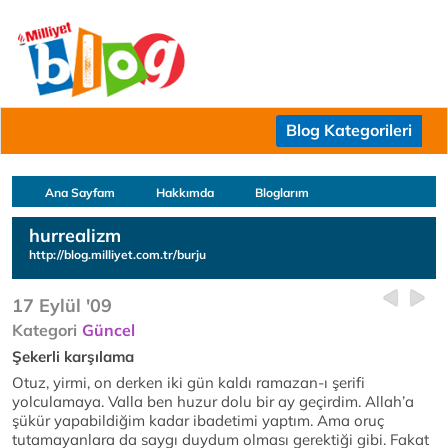
Blog Kategorileri
Ana Sayfam
Hakkımda
Bloglarım
hurrealizm
http://blog.milliyet.com.tr/burju
17 Eylül '09
Kategori
Güncel
Şekerli karşılama
Otuz, yirmi, on derken iki gün kaldı ramazan-ı şerifi
yolculamaya. Valla ben huzur dolu bir ay geçirdim. Allah’a
şükür yapabildiğim kadar ibadetimi yaptım. Ama oruç
tutamayanlara da saygı duydum olması gerektiği gibi. Fakat