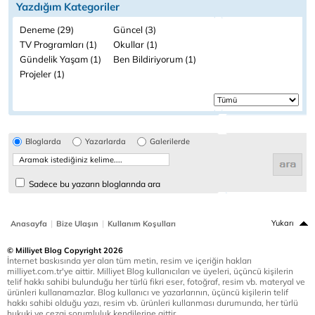
Yazdığım Kategoriler
Deneme (29)
Güncel (3)
TV Programları (1)
Okullar (1)
Gündelik Yaşam (1)
Ben Bildiriyorum (1)
Projeler (1)
Bloglarda
Yazarlarda
Galerilerde
Sadece bu yazarın bloglarında ara
|
|
Yukarı
Anasayfa
Bize Ulaşın
Kullanım Koşulları
© Milliyet Blog Copyright 2026
İnternet baskısında yer alan tüm metin, resim ve içeriğin hakları
milliyet.com.tr'ye aittir. Milliyet Blog kullanıcıları ve üyeleri, üçüncü kişilerin
telif hakkı sahibi bulunduğu her türlü fikri eser, fotoğraf, resim vb. materyal ve
ürünleri kullanamazlar. Blog kullanıcı ve yazarlarının, üçüncü kişilerin telif
hakkı sahibi olduğu yazı, resim vb. ürünleri kullanması durumunda, her türlü
hukuki ve cezai sorumluluk kendilerine aittir.