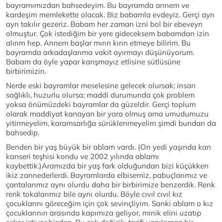
bayramımızdan bahsedeyim. Bu bayramda annem ve
kardeşim memlekette olacak. Biz babamla evdeyiz. Gerçi ayrı
ayrı takılır gezeriz. Babam her zaman izni bol bir ebeveyn
olmuştur. Çok istediğim bir yere gideceksem babamdan izin
alırım hep. Annem başlar mırın kırın etmeye bilirim. Bu
bayramda arkadaşlarıma vakit ayırmayı düşünüyorum.
Babam da öyle yapar karışmayız etlisine sütlüsüne
birbirimizin.
Nerde eski bayramlar meselesine gelecek olursak; insan
sağlıklı, huzurlu olursa; maddi durumunda çok problem
yoksa önümüzdeki bayramlar da güzeldir. Gerçi toplum
olarak maddiyat kanayan bir yara olmuş ama umudumuzu
yitirmeyelim, karamsarlığa sürüklenmeyelim şimdi bundan da
bahsedip.
Benden bir yaş büyük bir ablam vardı. (On yedi yaşında kan
kanseri teşhisi kondu ve 2002 yılında ablamı
kaybettik.)Aramızda bir yaş fark olduğundan bizi küçükken
ikiz zannederlerdi. Bayramlarda elbisemiz, pabuçlarımız ve
çantalarımız aynı olurdu daha bir birbirimize benzerdik. Renk
renk tokalarımız bile aynı olurdu. Böyle cıvıl cıvıl kız
çocuklarını göreceğim için çok sevinçliyim. Sanki ablam o kız
çocuklarının arasında kapımıza geliyor, minik elini uzatıp