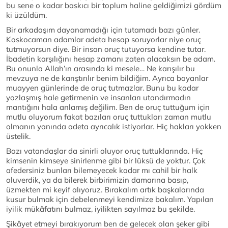
bu sene o kadar baskıcı bir toplum haline geldiğimizi gördüm
ki üzüldüm.
Bir arkadaşım dayanamadığı için tutamadı bazı günler.
Koskocaman adamlar adeta hesap soruyorlar niye oruç
tutmuyorsun diye. Bir insan oruç tutuyorsa kendine tutar.
İbadetin karşılığını hesap zamanı zaten alacaksın be adam.
Bu onunla Allah’ın arasında ki mesele… Ne karışılır bu
mevzuya ne de karıştırılır benim bildiğim. Ayrıca bayanlar
muayyen günlerinde de oruç tutmazlar. Bunu bu kadar
yozlaşmış hale getirmenin ve insanları utandırmadın
mantığını hala anlamış değilim. Ben de oruç tuttuğum için
mutlu oluyorum fakat bazıları oruç tuttukları zaman mutlu
olmanın yanında adeta ayrıcalık istiyorlar. Hiç hakları yokken
üstelik.
Bazı vatandaşlar da sinirli oluyor oruç tuttuklarında. Hiç
kimsenin kimseye sinirlenme gibi bir lüksü de yoktur. Çok
afedersiniz bunları bilemeyecek kadar mı cahil bir halk
oluverdik, ya da bilerek birbirimizin damarına basıp,
üzmekten mi keyif alıyoruz. Bırakalım artık başkalarında
kusur bulmak için debelenmeyi kendimize bakalım. Yapılan
iyilik mükâfatını bulmaz, iyilikten sayılmaz bu şekilde.
Şikâyet etmeyi bırakıyorum ben de gelecek olan şeker gibi