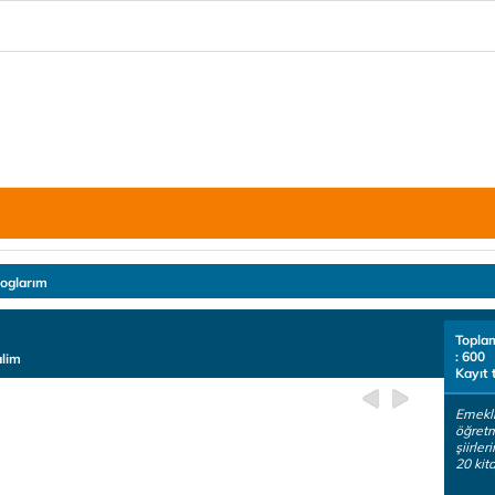
loglarım
Topla
: 600
alim
Kayıt 
Emekli
öğretm
şiirle
20 kita