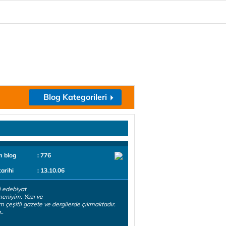
Blog Kategorileri
m blog
: 776
tarihi
: 13.10.06
 edebiyat
eniyim. Yazı ve
rim çeşitli gazete ve dergilerde çıkmaktadır.
..