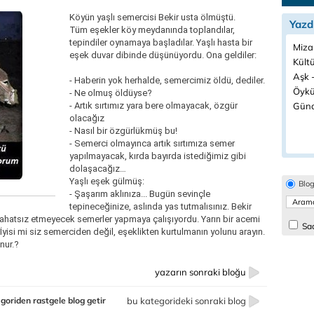
Köyün yaşlı semercisi Bekir usta ölmüştü.
Yazd
Tüm eşekler köy meydanında toplandılar,
tepindiler oynamaya başladılar. Yaşlı hasta bir
Miza
eşek duvar dibinde düşünüyordu. Ona geldiler:
Kült
Aşk -
- Haberin yok herhalde, semercimiz öldü, dediler.
Öykü
- Ne olmuş öldüyse?
- Artık sırtımız yara bere olmayacak, özgür
Günd
olacağız
- Nasıl bir özgürlükmüş bu!
- Semerci olmayınca artık sırtımıza semer
yapılmayacak, kırda bayırda istediğimiz gibi
dolaşacağız…
Yaşlı eşek gülmüş:
Blo
- Şaşarım aklınıza... Bugün sevinçle
tepineceğinize, aslında yas tutmalısınız. Bekir
zi rahatsız etmeyecek semerler yapmaya çalışıyordu. Yarın bir acemi
Sad
. İyisi mi siz semerciden değil, eşeklikten kurtulmanın yolunu arayın.
nur.?
yazarın sonraki bloğu
goriden rastgele blog getir
bu kategorideki sonraki blog