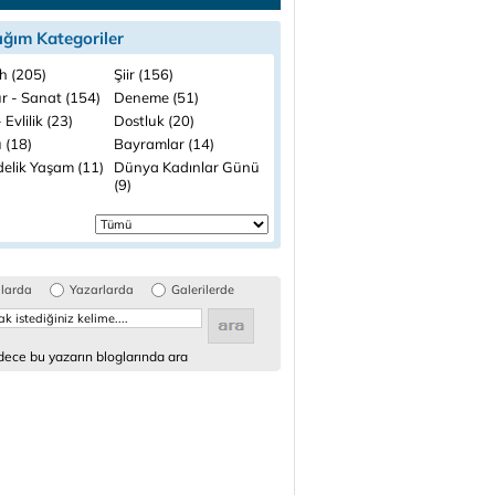
ığım Kategoriler
h (205)
Şiir (156)
ür - Sanat (154)
Deneme (51)
 Evlilik (23)
Dostluk (20)
 (18)
Bayramlar (14)
elik Yaşam (11)
Dünya Kadınlar Günü
(9)
glarda
Yazarlarda
Galerilerde
ece bu yazarın bloglarında ara