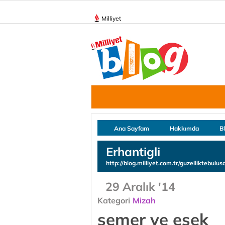
Milliyet
Ana Sayfam
Hakkımda
B
Erhantigli
http://blog.milliyet.com.tr/guzelliktebulus
29 Aralık '14
Kategori
Mizah
semer ve eşek