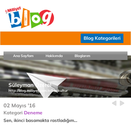
Blog Kategorileri
Ana Sayfam
Hakkımda
Bloglarım
Süleyman Özerol
http://blog.milliyet.com.tr/benkultur
02 Mayıs '16
Kategori
Deneme
Sen, ikinci basamakta rastladığım…