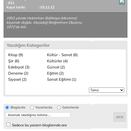
: 621
Kayıt tarihi
: 03.12.12
1953 yılında Hekimhan-Ballıkaya (Mezirme)
köyünde doğdu. Akçadağ İlköğretmen Okulunu
1972'de biti..
Yazdığım Kategoriler
Kitap (9)
Kültür - Sanat (6)
Şiir (6)
Kültürler (4)
Edebiyat (3)
Güncel (2)
Deneme (2)
Eğitim (2)
Siyaset (2)
Sanat Eğitimi (1)
Bloglarda
Yazarlarda
Galerilerde
Sadece bu yazarın bloglarında ara