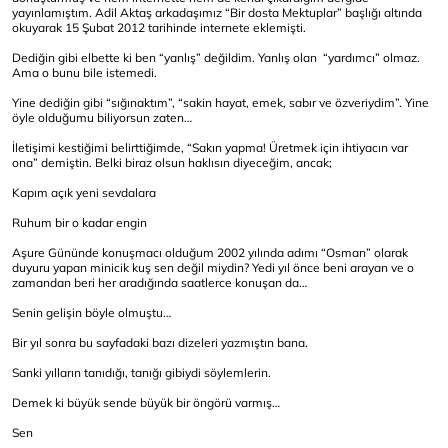
yayınlamıştım. Adil Aktaş arkadaşımız “Bir dosta Mektuplar” başlığı altında
okuyarak 15 Şubat 2012 tarihinde internete eklemişti.
Dediğin gibi elbette ki ben “yanlış” değildim. Yanlış olan “yardımcı” olmaz.
Ama o bunu bile istemedi.
Yine dediğin gibi “sığınaktım”, “sakin hayat, emek, sabır ve özveriydim”. Yine
öyle olduğumu biliyorsun zaten…
İletişimi kestiğimi belirttiğimde, “Sakın yapma! Üretmek için ihtiyacın var
ona” demiştin. Belki biraz olsun haklısın diyeceğim, ancak;
Kapım açık yeni sevdalara
Ruhum bir o kadar engin
Aşure Gününde konuşmacı olduğum 2002 yılında adımı “Osman” olarak
duyuru yapan minicik kuş sen değil miydin? Yedi yıl önce beni arayan ve o
zamandan beri her aradığında saatlerce konuşan da…
Senin gelişin böyle olmuştu…
Bir yıl sonra bu sayfadaki bazı dizeleri yazmıştın bana.
Sanki yılların tanıdığı, tanığı gibiydi söylemlerin.
Demek ki büyük sende büyük bir öngörü varmış…
Sen