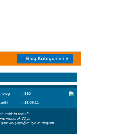
Blog Kategorileri
m blog
: 310
tarihi
: 13.09.11
in mülkün temeli
na inanarak 32 yıl
 görevini yaptığım için mutluyum ..