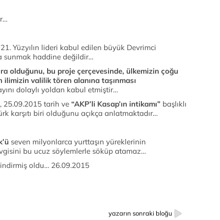
or…
21. Yüzyılın lideri kabul edilen büyük Devrimci
 sunmak haddine değildir…
tira olduğunu, bu proje çerçevesinde, ülkemizin çoğu
n ilimizin valilik tören alanına taşınması
ayını dolaylı yoldan kabul etmiştir…
, 25.09.2015 tarih ve
“AKP’li Kasap’ın intikamı”
başlıklı
türk karşıtı biri olduğunu açıkça anlatmaktadır…
k’ü
seven milyonlarca yurttaşın yüreklerinin
vgisini bu ucuz söylemlerle söküp atamaz…
 indirmiş oldu… 26.09.2015
yazarın sonraki bloğu