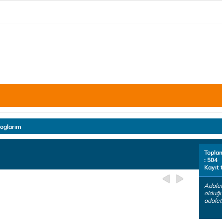
loglarım
Topla
: 504
Kayıt 
Adalet
olduğu
adalet