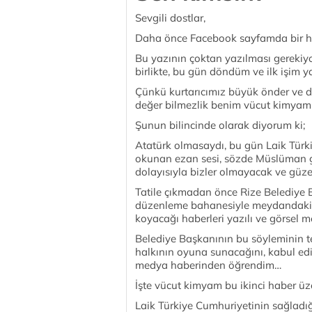
Sevgili dostlar,
Daha önce Facebook sayfamda bir haf
Bu yazının çoktan yazılması gerekiy
birlikte, bu gün döndüm ve ilk işim
Çünkü kurtarıcımız büyük önder ve 
değer bilmezlik benim vücut kimyam
Şunun bilincinde olarak diyorum ki;
Atatürk olmasaydı, bu gün Laik Türk
okunan ezan sesi, sözde Müslüman 
dolayısıyla bizler olmayacak ve güze
Tatile çıkmadan önce Rize Belediye 
düzenleme bahanesiyle meydandak
koyacağı haberleri yazılı ve görsel
Belediye Başkanının bu söyleminin t
halkının oyuna sunacağını, kabul edi
medya haberinden öğrendim…
İşte vücut kimyam bu ikinci haber ü
Laik Türkiye Cumhuriyetinin sağladığ