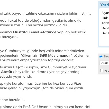
Yazd
Siya
talık bayram tatiline çıkacağımı sizlere bildirmiştim…
Huku
ordu, fakat tatilde olduğumdan gecikmiş olmakla
Tarih
 yazılması zorunlu bu yazıyı yazmak oldu…
Dene
devrimci
Mustafa Kemal Atatürk’e
yapılan haksızlık,
Ben B
ı bozuyor…
iye Cumhuriyeti, günde beş vakit minarelerimizden
geçinenlerin
“ülkemizin %99 Müslümandır”
söylemleri,
Blo
l yurdumuz emperyalistlerin toprağı olacaktı…
Başkanı Reşat Kasap’ın, Rize Cumhuriyet Meydanını
i
Atatürk
heykelini kaldırarak yerine çay bardağı
Sad
 medyada yayınlandı…
epkiyle karşılanması üzerine bu kez konuyu Rize
lirse gereğini yapacağını, tatilde okuduğum yazılı
zerine bozuldu…
ı olanaklarla Prof. Dr. Unvanını almış bu zat kendisini