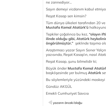
ne zannediyor…
Sayın demeyi vicdanım kabul etmiy
Reşat Kasap sen kimsin?
Tüm dünya ülkeleri tarafından 20 ve 
Mustafa Kemal Atatürk’ü
halkoyuna
Tepkiler çoğalınca bu kez,
“olayın if
ilinde olduğu gibi, Atatürk heykelini
öngörülmüştür.”
şeklinde taşıma ol
Araştırmacı yazar Sayın Soner Yalçın
yazısında, Reşat Kasap’ın, nasıl Ata
Reşat Kasap, şunu bilmelidir ki;
Büyük önder
Mustafa Kemal Atatür
başköşesinde yer bulmuş
Atatürk
se
Bu söylemleriyle yüzündeki maskeyi
Gündüz AKGÜL
Emekli Cumhuriyet Savcısı
yazarın önceki bloğu