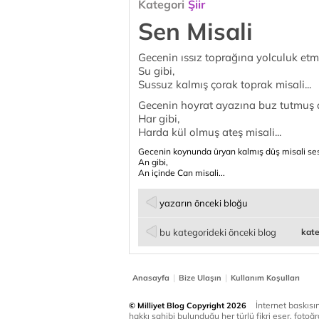
Kategori
Şiir
Sen Misali
Gecenin ıssız toprağına yolculuk etm
Su gibi,
Sussuz kalmış çorak toprak misali...
Gecenin hoyrat ayazına buz tutmuş a
Har gibi,
Harda kül olmuş ateş misali...
Gecenin koynunda üryan kalmış düş misali sess
An gibi,
An içinde Can misali...
yazarın önceki bloğu
bu kategorideki önceki blog
kate
|
|
Anasayfa
Bize Ulaşın
Kullanım Koşulları
İnternet baskısınd
© Milliyet Blog Copyright 2026
hakkı sahibi bulunduğu her türlü fikri eser, fotoğr