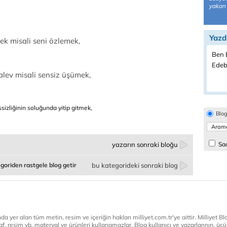
yakan b
Yazd
ek misali seni özlemek,
Ben B
Edeb
lev misali sensiz üşümek,
izliğinin soluğunda yitip gitmek,
Blo
yazarın sonraki bloğu
Sad
goriden rastgele blog getir
bu kategorideki sonraki blog
a yer alan tüm metin, resim ve içeriğin hakları milliyet.com.tr'ye aittir. Milliyet Blog
af, resim vb. materyal ve ürünleri kullanamazlar. Blog kullanıcı ve yazarlarının, üçün