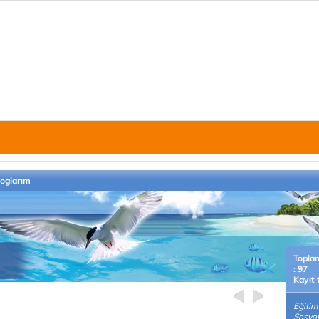
loglarım
Topla
: 97
Kayıt 
Eğitim
Sosyol