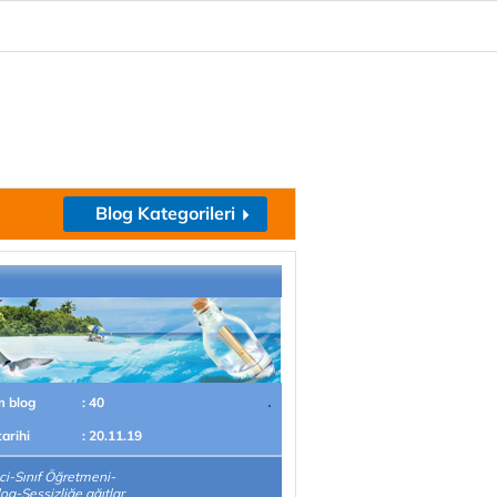
Blog Kategorileri
m blog
: 40
tarihi
: 20.11.19
ci-Sınıf Öğretmeni-
og-Sessizliğe ağıtlar