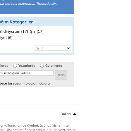
ir nefestir kalemim.... Raflarda şiir..
ığım Kategoriler
ildiriyorum (17)
Şiir (17)
iyat (6)
glarda
Yazarlarda
Galerilerde
ece bu yazarın bloglarında ara
Yukarı
 kullanıcıları ve üyeleri, üçüncü kişilerin telif
cü kişilerin telif hakkı sahibi olduğu yazı, resim