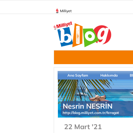
Milliyet
Ana Sayfam
Hakkımda
B
Nesrin NESRİN
http://blog.milliyet.com.tr/feragat
22 Mart '21