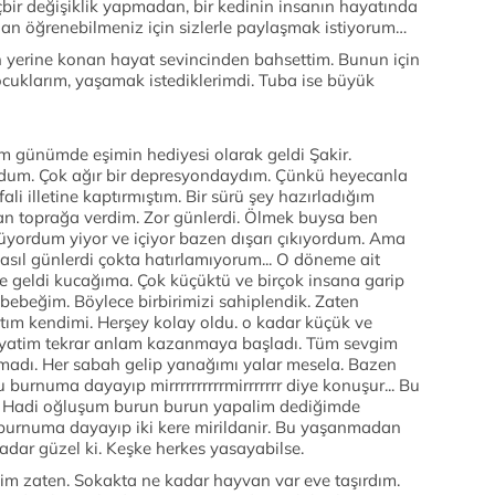
çbir değişiklik yapmadan, bir kedinin insanın hayatında
dan öğrenebilmeniz için sizlerle paylaşmak istiyorum…
n yerine konan hayat sevincinden bahsettim. Bunun için
ocuklarım, yaşamak istediklerimdi. Tuba ise büyük
 günümde eşimin hediyesi olarak geldi Şakir.
dum. Çok ağır bir depresyondaydım. Çünkü heyecanla
li illetine kaptırmıştım. Bir sürü şey hazırladığım
an toprağa verdim. Zor günlerdi. Ölmek buysa ben
yordum yiyor ve içiyor bazen dışarı çıkıyordum. Ama
l günlerdi çokta hatırlamıyorum... O döneme ait
nde geldi kucağıma. Çok küçüktü ve birçok insana garip
ebeğim. Böylece birbirimizi sahiplendik. Zaten
tım kendimi. Herşey kolay oldu. o kadar küçük ve
i hayatim tekrar anlam kazanmaya başladı. Tüm sevgim
rmadı. Her sabah gelip yanağımı yalar mesela. Bazen
burnuma dayayıp mirrrrrrrrrrmirrrrrrr diye konuşur... Bu
. Hadi oğluşum burun burun yapalim dediğimde
burnuma dayayıp iki kere mirildanir. Bu yaşanmadan
dar güzel ki. Keşke herkes yasayabilse.
im zaten. Sokakta ne kadar hayvan var eve taşırdım.