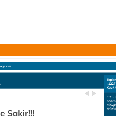
loglarım
Topla
: 1227
a
Kayıt 
1962 
senesi
olduğu
felçlis
 Şakir!!!