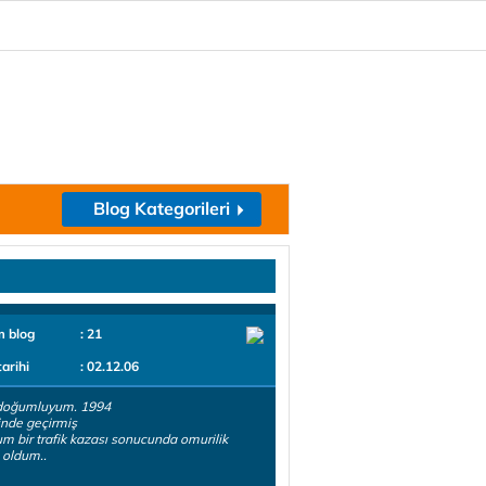
Blog Kategorileri
m blog
: 21
tarihi
: 02.12.06
doğumluyum. 1994
nde geçirmiş
m bir trafik kazası sonucunda omurilik
i oldum..