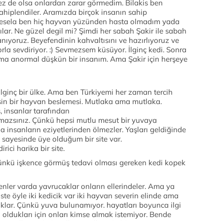
ez de olsa onlardan zarar görmedim. Bilakis ben
ahiplendiler. Aramızda birçok insanın sahip
Mesela ben hiç hayvan yüzünden hasta olmadım yada
ılar. Ne güzel degil mi? Şimdi her sabah Şakir ile sabah
nıyoruz. Beyefendinin kahvaltısını ve hazırlıyoruz ve
rla sevdiriyor. :) Sevmezsem küsüyor. İlginç kedi. Sonra
uma anormal düşkün bir insanım. Ama Şakir için herşeye
lginç bir ülke. Ama ben Türkiyemi her zaman tercih
sin bir hayvan beslemesi. Mutlaka ama mutlaka.
, insanlar tarafından
mazsınız. Çünkü hepsi mutlu mesut bir yuvaya
da insanların eziyetlerinden ölmezler. Yaşları geldiğinde
 sayesinde üye olduğum bir site var.
rici harika bir site.
nkü işkence görmüş tedavi olması gereken kedi kopek
nler varda yavrucaklar onların ellerindeler. Ama ya
te öyle iki kedicik var iki hayvan severin elinde ama
lar. Çünkü yuva bulunamıyor. hayatları boyunca ilgi
rı oldukları için onları kimse almak istemiyor. Bende