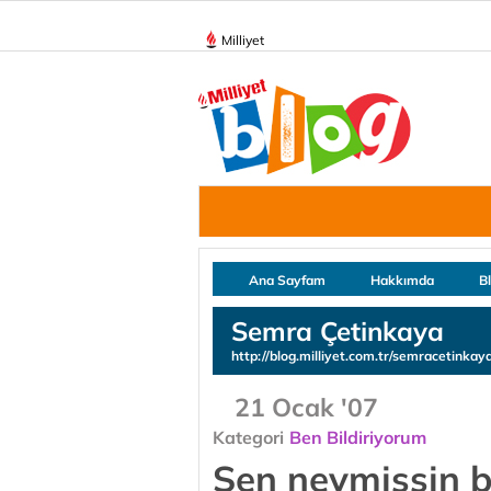
Milliyet
Ana Sayfam
Hakkımda
B
Semra Çetinkaya
http://blog.milliyet.com.tr/semracetinkay
21 Ocak '07
Kategori
Ben Bildiriyorum
Sen neymişsin be