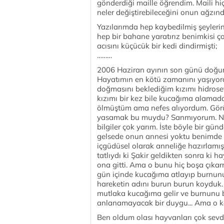
gönderdiği maille öğrendim. Maili hi
neler değiştirebileceğini onun ağzın
Yazılarımda hep kaybedilmiş şeyleri
hep bir bahane yaratırız benimkisi ç
acısını küçücük bir kedi dindirmişti;
………
2006 Haziran ayının son günü doğum
Hayatımın en kötü zamanını yaşıyor
doğmasını beklediğim kızımı hidrosefa
kızımı bir kez bile kucağıma alamad
ölmüştüm ama nefes alıyordum. Görü
yasamak bu muydu? Sanmıyorum. Nası
bilgiler çok yarım. İste böyle bir gü
gelsede onun annesi yoktu benimde b
içgüdüsel olarak anneliğe hazırlamış
tatlıydı ki Şakir geldikten sonra k
ona gitti. Ama o bunu hiç boşa çıka
gün içinde kucağıma atlayıp burnunu 
hareketin adını burun burun koyduk
mutlaka kucağıma gelir ve burnunu 
anlanamayacak bir duygu... Ama o ka
Ben oldum olası hayvanları çok sevd