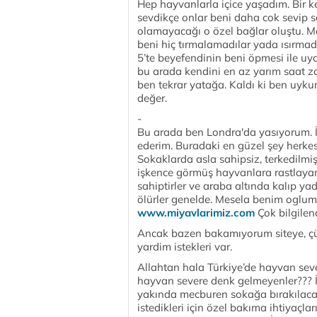
Hep hayvanlarla içice yaşadım. Bir k
sevdikçe onlar beni daha cok sevip s
olamayacağı o özel bağlar oluştu. 
beni hiç tırmalamadılar yada ısırmad
5’te beyefendinin beni öpmesi ile uya
bu arada kendini en az yarım saat zo
ben tekrar yatağa. Kaldı ki ben uyk
değer.
-
Bu arada ben Londra'da yasıyorum. İ
ederim. Buradaki en güzel şey herke
Sokaklarda asla sahipsiz, terkedilmiş
işkence görmüş hayvanlara rastlaya
sahiptirler ve araba altında kalıp ya
ölürler genelde. Mesela benim oglum
www.miyavlarimiz.com
Çok bilgilendi
Ancak bazen bakamıyorum siteye, çü
yardim istekleri var.
Allahtan hala Türkiye’de hayvan seve
hayvan severe denk gelmeyenler??? İs
yakında mecburen sokağa bırakılacak
istedikleri için özel bakıma ihtiyaçla