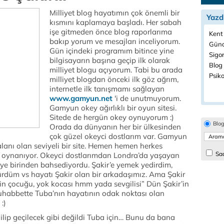
Milliyet blog hayatımın çok önemli bir
Yazd
kısmını kaplamaya başladı. Her sabah
işe gitmeden önce blog raporlarıma
Kent
bakıp yorum ve mesajları inceliyorum.
Günd
Gün içindeki programım bitince yine
Sigor
bilgisayarın başına geçip ilk olarak
Blog 
milliyet blogu açıyorum. Tabi bu arada
Psiko
milliyet blogdan önceki ilk göz ağrım,
internetle ilk tanışmamı sağlayan
www.gamyun.net
'i de unutmuyorum.
Gamyun okey ağırlıklı bir oyun sitesi.
Sitede de hergün okey oynuyorum :)
Blo
Orada da dünyanın her bir ülkesinden
çok güzel okeyci dostlarım var. Gamyun
lanı olan seviyeli bir site. Hemen hemen herkes
Sad
okey oynanıyor. Okeyci dostlarımdan Londra’da yaşayan
ye birinden bahsediyordu. Şakir’e yemek yedirdim,
ürdüm vs hayatı Şakir olan bir arkadaşımız. Ama Şakir
n çocuğu, yok kocası hmm yada sevgilisi” Dün Şakir’in
uhabbette Tuba’nın hayatının odak noktası olan
:)
ilip geçilecek gibi değildi Tuba için… Bunu da bana