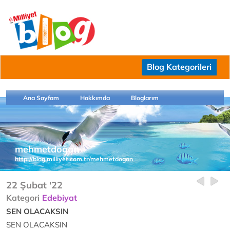
Blog Kategorileri
Ana Sayfam
Hakkımda
Bloglarım
mehmetdoğan
http://blog.milliyet.com.tr/mehmetdogan
22 Şubat '22
Kategori
Edebiyat
SEN OLACAKSIN
SEN OLACAKSIN