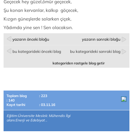
Geçecek hey güzel,ömür geçecek,
Şu konan kervanlar, kalkıp göçecek,
Kızgın güneşlerde solarken çiçek,
Yâdımda yine sen ! Sen olacaksın.
yazarın önceki bloğu
yazarın sonraki bloğu
bu kategorideki önceki blog
bu kategorideki sonraki blog
kategoriden rastgele blog getir
Toplam blog
: 223
: 140
Kayıt tarihi
: 03.11.16
Eğitim:Üniversite Meslek: Mühendis İlgi
alanı:Enerji ve Edebiyat ..