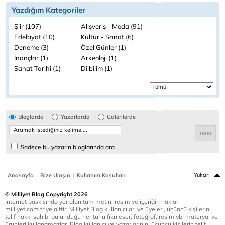
Yazdığım Kategoriler
Şiir (107)
Alışveriş - Moda (91)
Edebiyat (10)
Kültür - Sanat (6)
Deneme (3)
Özel Günler (1)
İnançlar (1)
Arkeoloji (1)
Sanat Tarihi (1)
Dilbilim (1)
Bloglarda
Yazarlarda
Galerilerde
Sadece bu yazarın bloglarında ara
|
|
Yukarı
Anasayfa
Bize Ulaşın
Kullanım Koşulları
© Milliyet Blog Copyright 2026
İnternet baskısında yer alan tüm metin, resim ve içeriğin hakları
milliyet.com.tr'ye aittir. Milliyet Blog kullanıcıları ve üyeleri, üçüncü kişilerin
telif hakkı sahibi bulunduğu her türlü fikri eser, fotoğraf, resim vb. materyal ve
ürünleri kullanamazlar. Blog kullanıcı ve yazarlarının, üçüncü kişilerin telif