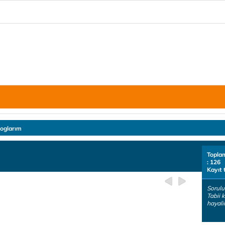
loglarım
Topla
: 126
Kayıt 
Sorulu
Tabii k
hayali