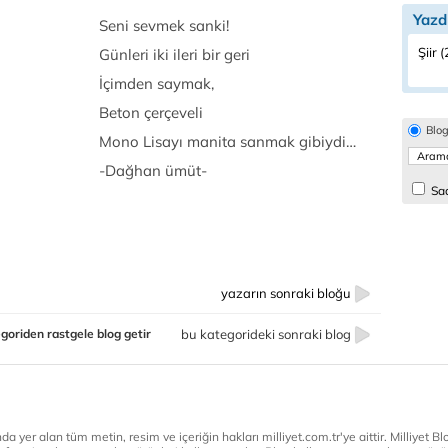
Yazd
Seni sevmek sanki!
Şiir 
Günleri iki ileri bir geri
İçimden saymak,
Beton çerçeveli
Blo
Mono Lisayı manita sanmak gibiydi…
-Dağhan ümüt-
Sad
yazarın sonraki bloğu
goriden rastgele blog getir
bu kategorideki sonraki blog
a yer alan tüm metin, resim ve içeriğin hakları milliyet.com.tr'ye aittir. Milliyet Blog