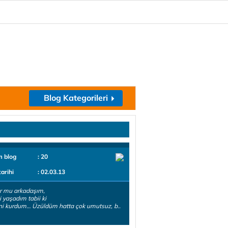
Blog Kategorileri
m blog
: 20
tarihi
: 02.03.13
r mu arkadaşım,
i yaşadım tabii ki
ni kurdum… Üzüldüm hatta çok umutsuz, b..