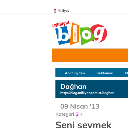
Milliyet
Ana Sayfam
Hakkımda
B
Dağhan
http://blog.milliyet.com.tr/daghan
09 Nisan '13
Kategori
Şiir
Seni sevmek