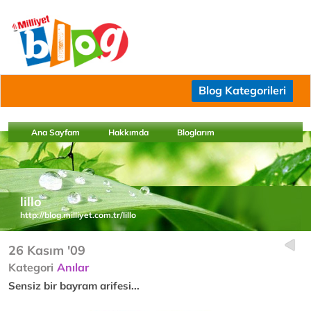
Blog Kategorileri
Ana Sayfam
Hakkımda
Bloglarım
lillo
http://blog.milliyet.com.tr/lillo
26 Kasım '09
Kategori
Anılar
Sensiz bir bayram arifesi...