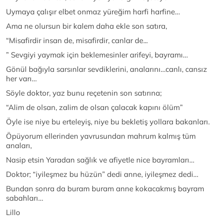
Uymaya çalışır elbet onmaz yüreğim harfi harfine…
Ama ne olursun bir kalem daha ekle son satıra,
“Misafirdir insan de, misafirdir, canlar de...
” Sevgiyi yaymak için beklemesinler arifeyi, bayramı…
Gönül bağıyla sarsınlar sevdiklerini, analarını…canlı, cansız
her varı…
Söyle doktor, yaz bunu reçetenin son satırına;
“Alim de olsan, zalim de olsan çalacak kapını ölüm”
Öyle ise niye bu erteleyiş, niye bu bekletiş yollara bakanları.
Öpüyorum ellerinden yavrusundan mahrum kalmış tüm
anaları,
Nasip etsin Yaradan sağlık ve afiyetle nice bayramları…
Doktor; “iyileşmez bu hüzün” dedi anne, iyileşmez dedi…
Bundan sonra da buram buram anne kokacakmış bayram
sabahları…
Lillo