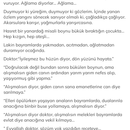
vuruyor. Ağlama diyorlar… Ağlama…
Duymuyor ki yüreğim, duymuyor ki gözlerim. İçinde yanan
özlem yangını sönecek sanıyor olmalı ki, çağladıkça çağlıyor.
Akarsulara karışır, yağmurlarla yarışırcasına.
Hasret bir yanardağ misali boynu bükük bıraktığın çocukta…
Hep kızgın, hep ateşli…
Lakin bayramlarda yakmadan, acıtmadan, ağlatmadan
duramıyor ocağında.
Doktor:“İyileşmez bu hüzün diyor, dön yüzünü hayata.”
“Doğrulacak değil bundan sonra bükülen boynun, ama
alışmalısın giden canın ardından yarım yarım nefes alıp,
yaşıyormuş gibi yapma.”
“Alışmalısın diyor, giden canın sana emanetlerine can diye
sarılmaya.”
“Elleri öpülürken yaşayan anaların bayramlarda, dualarınla
anacığına binbir buse yollamaya, alışmalısın diyor.”
“Alışmalısın diyor doktor, alışmalısın melekleri bayramlarda
evlat diye anacığına vekil kılmaya…
” Eyvallah doktor, sözüm yok yazdığın reçeteye…