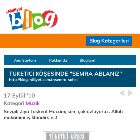
Blog Kategorileri
Ana Sayfam
Hakkımda
Bloglarım
TÜKETİCİ KÖŞESİNDE "SEMRA ABLANIZ"
http://blog.milliyet.com.tr/semra_sahin
17 Eylül '10
Kategori
Müzik
Sevgili Ziya Taşkent Hocam; seni çok özlüyoruz. Allah
makamını ışıklandırsın..!