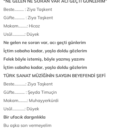
“NE GELEN NE SORAN VAR ACI GEÇTİ GÜNLERİM”
Beste………. : Ziya Taşkent
Güfte……….. : Ziya Taşkent
Makam………: Hicaz
Usûl………….: Düyek
Ne gelen ne soran var, acı geçti günlerim
İçtim sabaha kadar, yaşla doldu gözlerim
Felek böyle istemiş, böyle yazmış yazımı
İçtim sabaha kadar, yaşla doldu gözlerim
TÜRK SANAT MÜZİĞİNİN SAYGIN BEYEFENDİ ŞEFİ
Beste………...: Ziya Taşkent
Güfte……….. : Şeyda Timuçin
Makam………: Muhayyerkürdi
Usûl………….: Düyek
Bir ufacık dargınlıkla
Bu aşka son vermeyelim