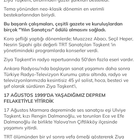
Tema yönünden neo-klasik dönemin en verimli
bestekarlarından biriydi.
Bu başarılı çalışmaları, çeşitli gazete ve kuruluşlardan
birçok "Yılın Sanatçısı" ödülü almasını sağladı.
Koro şefliği yaptığı dönemlerde; Muazzez Abacı, Seçil Heper,
Nesrin Sipahi gibi değerli TRT Sanatçıları Taşkent 'in
yönetimindeki programlarda konserler verdi.
Ziya Taşkent'in radyo repertuarında 50'den fazla eseri vardır.
Ankara Radyosu'nda başlayan sanat yaşamını daha sonra
Türkiye Radyo-Televizyon Kurumu çatısı altında, radyo ve
televizyonlarımızda kesintisiz 45 yıl solist, hoca, besteci ve
şef olarak sürdüren Ziya Taşkent'i,
17 AĞUSTOS 1999'DA YAŞADIĞIMIZ DEPREM
FELAKETİYLE YİTİRDİK
17 Ağustos Marmara depreminde ses sanatçısı eşi Ulviye
Taşkent, kızı Rengin Dalmanoğlu, ve torunları Ece ve Efe
Dalmanoğlu ile birlikte Yalova'nın Çiftlikköy ilçesinde
yaşamını yitirdi.
TRT ölümünden bir yıl sonra vefa örneği göstererek Ziya