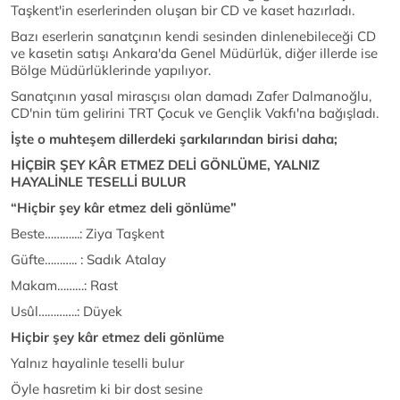
Taşkent'in eserlerinden oluşan bir CD ve kaset hazırladı.
Bazı eserlerin sanatçının kendi sesinden dinlenebileceği CD
ve kasetin satışı Ankara'da Genel Müdürlük, diğer illerde ise
Bölge Müdürlüklerinde yapılıyor.
Sanatçının yasal mirasçısı olan damadı Zafer Dalmanoğlu,
CD'nin tüm gelirini TRT Çocuk ve Gençlik Vakfı'na bağışladı.
İşte o muhteşem dillerdeki şarkılarından birisi daha;
HİÇBİR ŞEY KÂR ETMEZ DELİ GÖNLÜME, YALNIZ
HAYALİNLE TESELLİ BULUR
“Hiçbir şey kâr etmez deli gönlüme”
Beste………...: Ziya Taşkent
Güfte……….. : Sadık Atalay
Makam………: Rast
Usûl………….: Düyek
Hiçbir şey kâr etmez deli gönlüme
Yalnız hayalinle teselli bulur
Öyle hasretim ki bir dost sesine