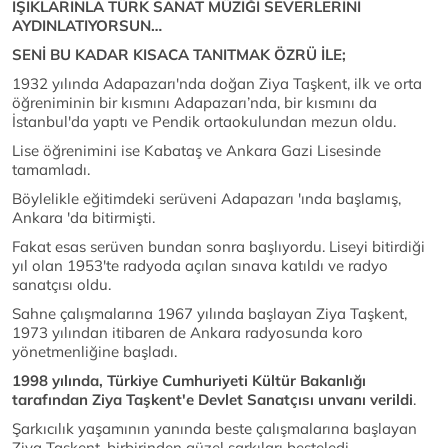
IŞIKLARINLA TÜRK SANAT MÜZİĞİ SEVERLERİNİ
AYDINLATIYORSUN…
SENİ BU KADAR KISACA TANITMAK ÖZRÜ İLE;
1932 yılında Adapazarı'nda doğan Ziya Taşkent, ilk ve orta
öğreniminin bir kısmını Adapazarı’nda, bir kısmını da
İstanbul'da yaptı ve Pendik ortaokulundan mezun oldu.
Lise öğrenimini ise Kabataş ve Ankara Gazi Lisesinde
tamamladı.
Böylelikle eğitimdeki serüveni Adapazarı 'ında başlamış,
Ankara 'da bitirmişti.
Fakat esas serüven bundan sonra başlıyordu. Liseyi bitirdiği
yıl olan 1953'te radyoda açılan sınava katıldı ve radyo
sanatçısı oldu.
Sahne çalışmalarına 1967 yılında başlayan Ziya Taşkent,
1973 yılından itibaren de Ankara radyosunda koro
yönetmenliğine başladı.
1998 yılında, Türkiye Cumhuriyeti Kültür Bakanlığı
tarafından Ziya Taşkent'e Devlet Sanatçısı unvanı verildi
.
Şarkıcılık yaşamının yanında beste çalışmalarına başlayan
Ziya Taşkent, birbirinden güzel şarkıları besteledi.