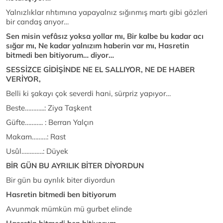
Yalnızlıklar rıhtımına yapayalnız sığınmış martı gibi gözleri
bir candaş arıyor…
Sen misin vefâsız yoksa yollar mı, Bir kalbe bu kadar acı
sığar mı, Ne kadar yalnızım haberin var mı, Hasretin
bitmedi ben bitiyorum… diyor…
SESSİZCE GİDİŞİNDE NE EL SALLIYOR, NE DE HABER
VERİYOR,
Belli ki şakayı çok severdi hani, sürpriz yapıyor…
Beste………...: Ziya Taşkent
Güfte……….. : Berran Yalçın
Makam………: Rast
Usûl………….: Düyek
BİR GÜN BU AYRILIK BİTER DİYORDUN
Bir gün bu ayrılık biter diyordun
Hasretin bitmedi ben bitiyorum
Avunmak mümkün mü gurbet elinde