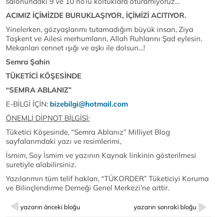
salonundaki
9 ve 10 no’lu koltuklara oturamıyoruz…
ACIMIZ İÇİMİZDE BURUKLAŞIYOR, İÇİMİZİ ACITIYOR.
Yinelerken, gözyaşlarımı tutamadığım büyük insan, Ziya
Taşkent ve Ailesi merhumların, Allah Ruhlarını Şad eylesin.
Mekanları cennet ışığı ve aşkı ile dolsun…!
Semra Şahin
TÜKETİCİ KÖŞESİNDE
“SEMRA ABLANIZ”
E-BİLGİ İÇİN:
bizebilgi@hotmail.com
ÖNEMLİ DİPNOT BİLGİSİ:
Tüketici Köşesinde, “Semra Ablanız” Milliyet Blog
sayfalarımdaki yazı ve resimlerimi,
İsmim, Soy İsmim ve yazının Kaynak linkinin gösterilmesi
suretiyle alabilirsiniz.
Yazılarımın tüm telif hakları, “TÜKORDER” Tüketiciyi Koruma
ve Bilinçlendirme Derneği Genel Merkezi’ne aittir.
yazarın önceki bloğu
yazarın sonraki bloğu