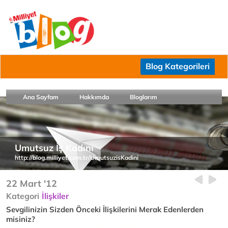
Blog Kategorileri
Ana Sayfam
Hakkımda
Bloglarım
Umutsuz İş Kadını
http://blog.milliyet.com.tr/UmutsuzisKadini
22 Mart '12
Kategori
İlişkiler
Sevgilinizin Sizden Önceki İlişkilerini Merak Edenlerden
misiniz?