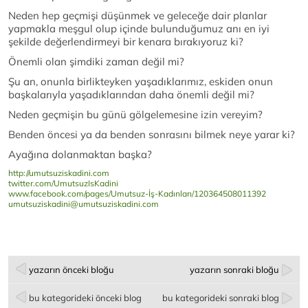
Neden hep geçmişi düşünmek ve geleceğe dair planlar
yapmakla meşgul olup içinde bulunduğumuz anı en iyi
şekilde değerlendirmeyi bir kenara bırakıyoruz ki?
Önemli olan şimdiki zaman değil mi?
Şu an, onunla birlikteyken yaşadıklarımız, eskiden onun
başkalarıyla yaşadıklarından daha önemli değil mi?
Neden geçmişin bu günü gölgelemesine izin vereyim?
Benden öncesi ya da benden sonrasını bilmek neye yarar ki?
Ayağına dolanmaktan başka?
http://umutsuziskadini.com
twitter.com/UmutsuzIsKadini
www.facebook.com/pages/Umutsuz-İş-Kadınları/120364508011392
umutsuziskadini@umutsuziskadini.com
yazarın önceki bloğu
yazarın sonraki bloğu
bu kategorideki önceki blog
bu kategorideki sonraki blog