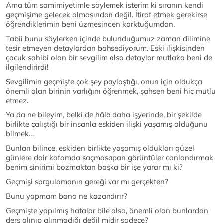
Ama tüm samimiyetimle söylemek isterim ki sıranın kendi
geçmişime gelecek olmasından değil. İtiraf etmek gerekirse
öğrendiklerimin beni üzmesinden korktuğumdan.
Tabii bunu söylerken içinde bulunduğumuz zaman dilimine
tesir etmeyen detaylardan bahsediyorum. Eski ilişkisinden
çocuk sahibi olan bir sevgilim olsa detaylar mutlaka beni de
ilgilendirirdi!
Sevgilimin geçmişte çok şey paylaştığı, onun için oldukça
önemli olan birinin varlığını öğrenmek, şahsen beni hiç mutlu
etmez.
Ya da ne bileyim, belki de hâlâ daha işyerinde, bir şekilde
birlikte çalıştığı bir insanla eskiden ilişki yaşamış olduğunu
bilmek…
Bunları bilince, eskiden birlikte yaşamış oldukları güzel
günlere dair kafamda saçmasapan görüntüler canlandırmak
benim sinirimi bozmaktan başka bir işe yarar mı ki?
Geçmişi sorgulamanın gereği var mı gerçekten?
Bunu yapmam bana ne kazandırır?
Geçmişte yapılmış hatalar bile olsa, önemli olan bunlardan
ders alınıp alınmadığı değil midir sadece?