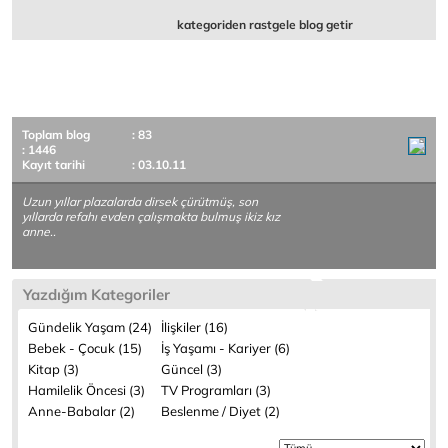
kategoriden rastgele blog getir
Toplam blog
: 83
: 1446
Kayıt tarihi
: 03.10.11
Uzun yıllar plazalarda dirsek çürütmüş, son
yıllarda refahı evden çalışmakta bulmuş ikiz kız
anne..
Yazdığım Kategoriler
Gündelik Yaşam (24)
İlişkiler (16)
Bebek - Çocuk (15)
İş Yaşamı - Kariyer (6)
Kitap (3)
Güncel (3)
Hamilelik Öncesi (3)
TV Programları (3)
Anne-Babalar (2)
Beslenme / Diyet (2)