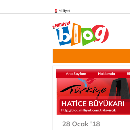
Milliyet
Ana Sayfam
Hakkımda
B
HATİCE BÜYÜKARI
http://blog.milliyet.com.tr/kivircik
28 Ocak '18