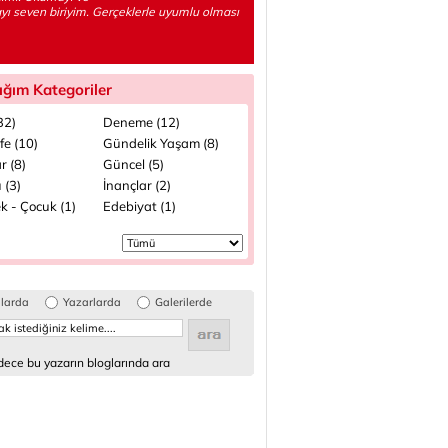
ı seven biriyim. Gerçeklerle uyumlu olması
ığım Kategoriler
(32)
Deneme (12)
fe (10)
Gündelik Yaşam (8)
r (8)
Güncel (5)
 (3)
İnançlar (2)
k - Çocuk (1)
Edebiyat (1)
glarda
Yazarlarda
Galerilerde
ece bu yazarın bloglarında ara