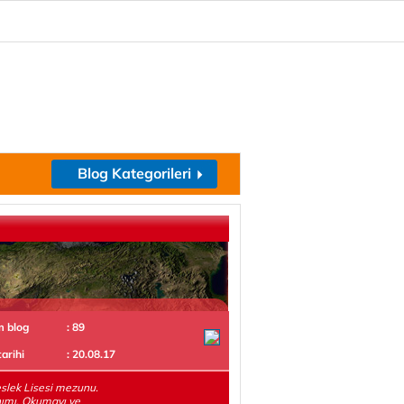
Blog Kategorileri
m blog
: 89
tarihi
: 20.08.17
slek Lisesi mezunu.
ımı. Okumayı ve