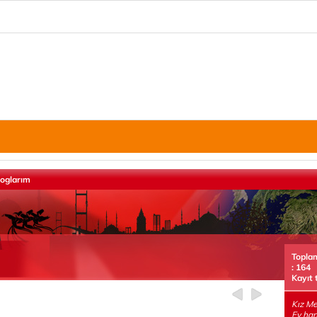
loglarım
Topla
: 164
Kayıt 
Kız Me
Ev han