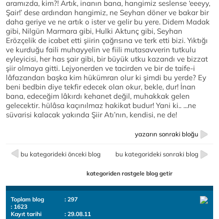
aramızda, kim?! Artık, inanın bana, hangimiz seslense ‘eeeyy,
Şair!’ dese ardından hangimiz, ne Seyhan döner ve bakar bir
daha geriye ve ne artık o ister ve gelir bu yere. Didem Madak
gibi, Nilgün Marmara gibi, Hulki Aktunç gibi, Seyhan
Erözçelik de icabet etti şiirin çağrısına ve terk etti bizi. Yıktığı
ve kurduğu faili muhayyelin ve fiili mutasavverin tutkulu
eyleyicisi, her has şair gibi, bir büyük utku kazandı ve bizzat
şiir olmaya gitti. Lejyonerden ve tacirden ve bir de taife-i
lâfazandan başka kim hükümran olur ki şimdi bu yerde? Ey
beni bedbin diye tekfir edecek olan okur, bekle, dur! İnan
bana, edeceğim lâkırdı kehanet değil, muhakkak gelen
gelecektir. hülâsa kaçınılmaz hakikat budur! Yani ki.. ...ne
süvarisi kalacak yakında Şiir Atı’nın, kendisi, ne de!
yazarın sonraki bloğu
bu kategorideki önceki blog
bu kategorideki sonraki blog
kategoriden rastgele blog getir
Toplam blog
: 297
: 1623
Kayıt tarihi
: 29.08.11