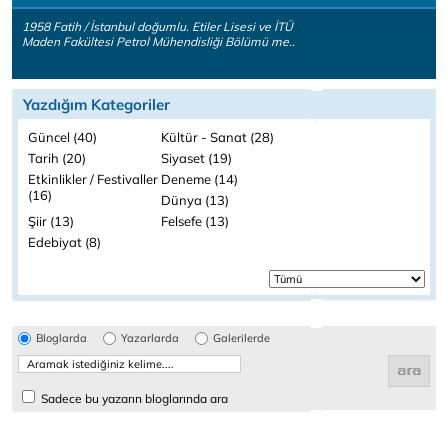
1958 Fatih / İstanbul doğumlu. Etiler Lisesi ve İTÜ
Maden Fakültesi Petrol Mühendisliği Bölümü me..
Yazdığım Kategoriler
Güncel (40)
Kültür - Sanat (28)
Tarih (20)
Siyaset (19)
Etkinlikler / Festivaller
Deneme (14)
(16)
Dünya (13)
Şiir (13)
Felsefe (13)
Edebiyat (8)
Bloglarda
Yazarlarda
Galerilerde
Sadece bu yazarın bloglarında ara