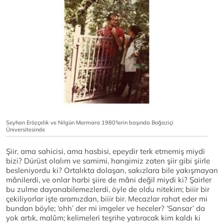
Seyhan Erözçelik ve Nilgün Marmara 1980'lerin başında Boğaziçi
Üniversitesinde
Şiir, ama sahicisi, ama hasbisi, epeydir terk etmemiş miydi
bizi? Dürüst olalım ve samimi, hangimiz zaten şiir gibi şiirle
besleniyordu ki? Ortalıkta dolaşan, sakızlara bile yakışmayan
mânilerdi, ve onlar harbi şiire de mâni değil miydi ki? Şairler
bu zulme dayanabilemezlerdi, öyle de oldu nitekim; biiir bir
çekiliyorlar işte aramızdan, biiir bir. Mecazlar rahat eder mi
bundan böyle; ‘ohh’ der mi imgeler ve heceler? ‘Sansar’ da
yok artık, malûm; kelimeleri teşrihe yatıracak kim kaldı ki