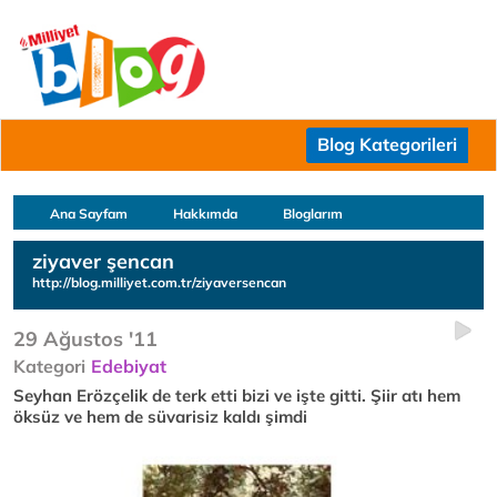
Blog Kategorileri
Ana Sayfam
Hakkımda
Bloglarım
ziyaver şencan
http://blog.milliyet.com.tr/ziyaversencan
29 Ağustos '11
Kategori
Edebiyat
Seyhan Erözçelik de terk etti bizi ve işte gitti. Şiir atı hem
öksüz ve hem de süvarisiz kaldı şimdi