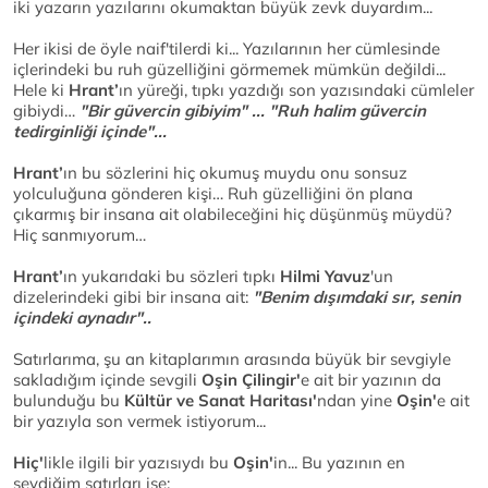
iki yazarın yazılarını okumaktan büyük zevk duyardım...
Her ikisi de öyle naif'tilerdi ki... Yazılarının her cümlesinde
içlerindeki bu ruh güzelliğini görmemek mümkün değildi...
Hele ki
Hrant’
ın yüreği, tıpkı yazdığı son yazısındaki cümleler
gibiydi…
"Bir güvercin gibiyim" ... "Ruh halim güvercin
tedirginliği içinde"...
Hrant’
ın bu sözlerini hiç okumuş muydu onu sonsuz
yolculuğuna gönderen kişi… Ruh güzelliğini ön plana
çıkarmış bir insana ait olabileceğini hiç düşünmüş müydü?
Hiç sanmıyorum…
Hrant’
ın yukarıdaki bu sözleri tıpkı
Hilmi Yavuz
'un
dizelerindeki gibi bir insana ait:
"Benim dışımdaki sır, senin
içindeki aynadır"..
Satırlarıma, şu an kitaplarımın arasında büyük bir sevgiyle
sakladığım içinde sevgili
Oşin Çilingir'
e ait bir yazının da
bulunduğu bu
Kültür ve Sanat Haritası'
ndan yine
Oşin'
e ait
bir yazıyla son vermek istiyorum...
Hiç'
likle ilgili bir yazısıydı bu
Oşin'
in... Bu yazının en
sevdiğim satırları ise;