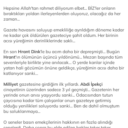
Hepsine Allah'tan rahmet diliyorum elbet... BİZ'ler onların
bıraktıkları yoldan ilerleyenlerden oluyoruz, olacağız da her
zaman...
Gazete havasını soluyup emekliliğe ayrıldığım döneme kadar
ne kadar çok öldürülen gazeteciye şahit oldum. Her birinin
acısı yüreğimin derinliklerinde saklı...
En son
Hrant Dink
'le bu acım daha bir depreşmişti... Bugün
Hrant'
ın ölümünün üçüncü yıldönümü... Mezarı başında tüm
sevenleriyle birlikte yine anılacak… O yerde kanlar içinde
yatan hali gözümün önüne geldikçe, yüreğimin acısı daha bir
katlanıyor sanki…
Milliyet
gazetesine girdiğim ilk yıllardı.
Abdi İpekçi
cinayetinin üzerinden sadece 3 yıl geçmişti... Gazetenin her
yerinde onun anısı yaşıyordu sanki... Odacısından tutun
çaycısına kadar tüm çalışanlar onun gazeteye getirmiş
olduğu yenilikleri soluyordu sanki... Ben de dahil olmuştum
bu soluklanmaya...
O seneler basın emekçilerinin hakkının en fazla alındığı
senelerdi. Daha sonra bu elde edilen haklar teker teker