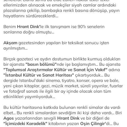
ellerimizden alınacak ve emekçiler siyah camlar ardındaki
plazalarına çekilip, bambaşka renkli basına dönüşüp, yayın
hayatlarını sürdüreceklerdi...
Benim
Hrant Dink'
le ilk tanışmam ise 90'lı senelerin
sonlarına doğru olmuştu...
Akşam
gazetesinden yapılan bir teksikat sonucu işten
ayrılmıştım...
Birçok gazeteci ve aydın dostumun birlikte kurmuş oldukları
bir ajansta
"basın bölümü"
nde işe başlamıştım... Bu ajansta
"Toplumsal Araştırmalar Kültür ve Sanat İçin Vakıf"
adına
"İstanbul Kültür ve Sanat Haritası"
çıkartıyorduk... Bu
dergide Istanbul'daki sinema, tiyatro, konser, opera ve bale,
yeni çıkan kitaplar, gezi, müzik market, süreli yayınlar, fuarlar
ve fotoğraf sanatı ile ilgili bir ay içinde olacak olan tüm
etkinlikleri yayımlıyorduk...
Bu kültür haritasına katkıda bulunan renkli simalar da vardı
elbet... Bu renkli simalardan sevdiğim iki kişi daha vardı... Biri
Agos
yazarlarından sevgili
Hrant Dink
ve bir diğeri de
"İçimizdeki Karadelik"
kitabının yazarı
Oşin Çilingir'
di... Bu