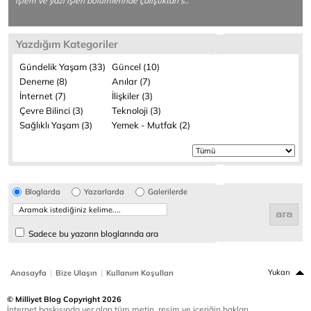
işlem ve yazı işleri bölümlerinde çalıştıktan s..
Yazdığım Kategoriler
Gündelik Yaşam (33)
Güncel (10)
Deneme (8)
Anılar (7)
İnternet (7)
İlişkiler (3)
Çevre Bilinci (3)
Teknoloji (3)
Sağlıklı Yaşam (3)
Yemek - Mutfak (2)
Bloglarda
Yazarlarda
Galerilerde
Sadece bu yazarın bloglarında ara
|
|
Yukarı
Anasayfa
Bize Ulaşın
Kullanım Koşulları
© Milliyet Blog Copyright 2026
İnternet baskısında yer alan tüm metin, resim ve içeriğin hakları