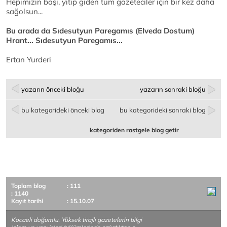
Hepimizin başı, yitip giden tüm gazeteciler için bir kez daha
sağolsun...
Bu arada da Sıdesutyun Paregamıs (Elveda Dostum)
Hrant... Sıdesutyun Paregamıs...
Ertan Yurderi
yazarın önceki bloğu
yazarın sonraki bloğu
bu kategorideki önceki blog
bu kategorideki sonraki blog
kategoriden rastgele blog getir
Toplam blog
: 111
: 1140
Kayıt tarihi
: 15.10.07
Kocaeli doğumlu. Yüksek tirajlı gazetelerin bilgi