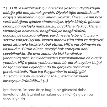
“ (...) HİÇ'e varabilmek için öncelikle yaşamın diyalektiğini
olduğu gibi onaylamak gerekir. Diyalektiğin kendinde etik
arayışa girişmenin hiçbir anlamı yoktur.
'Önsel ilke'
nin bize
verili olduğunu içimize sindirmeliyiz. İyiyle kötüyü, güzelle
çirkini, namusluyla namussuzu, büyüklenenle küçükleneni,
vicdanlıyla acımasızı, hoşgörülüyle hoşgörüsüzü,
açgözlüyle alçakgönüllüyü, yardımseverle bencili, insan-
severle vahşet işçisini, kısaca manevi tüm edim ve değerleri
kendi zıtlarıyla birlikte kabul etmek, HİÇ'e varabilmenin ön
koşuludur. Bütün hüner, sevgiyi hak etmeyeni dahi
sevebilmektir. Bu aynı zamanda bizi kendimize
yabancılaştıran kimliklerimizden kurtulabilmenin de biricik
yoludur. HİÇ'e giden yolda zorunlu bir durak sayılan
‘doğal
hoşgörünü’
nün kaynağını da bu gerçekte aramamız
gerekmektedir. Tıpkı İsa Peygamber'in dediği gibi
'Düşmanını dahi seveceksin'
sözü, yaşamı özünden
kavrayışın ürünüdür..." (...)
İşte dostlar, üç sene önce bugün bir güvercini daha
havalandırdık İstanbul semalarından HİÇ'liğe giden bu
sonsuz yolda...