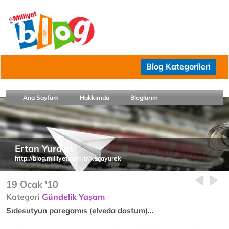
Blog Kategorileri
Ana Sayfam
Hakkımda
Bloglarım
Ertan Yurderi
http://blog.milliyet.com.tr/kocayurek
19 Ocak '10
Kategori
Gündelik Yaşam
Sıdesutyun paregamıs (elveda dostum)...