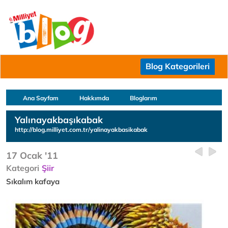
Blog Kategorileri
Ana Sayfam
Hakkımda
Bloglarım
Yalınayakbaşıkabak
http://blog.milliyet.com.tr/yalinayakbasikabak
17 Ocak '11
Kategori
Şiir
Sıkalım kafaya