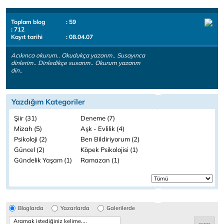
Toplam blog
: 59
: 712
Kayıt tarihi
: 08.04.07
Acıkınca okurum.. Okudukça yazarım.. Susayınca
dinlerim.. Dinledikçe susarım.. Okurum yazarım
din..
Yazdığım Kategoriler
Şiir (31)
Deneme (7)
Mizah (5)
Aşk - Evlilik (4)
Psikoloji (2)
Ben Bildiriyorum (2)
Güncel (2)
Köpek Psikolojisi (1)
Gündelik Yaşam (1)
Ramazan (1)
Bloglarda
Yazarlarda
Galerilerde