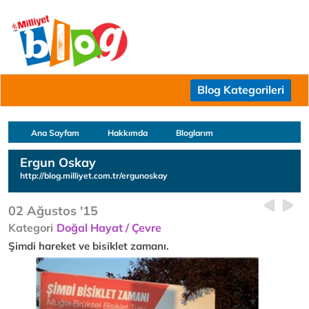
Blog Kategorileri
Ana Sayfam
Hakkımda
Bloglarım
Ergun Oskay
http://blog.milliyet.com.tr/ergunoskay
02 Ağustos '15
Kategori
Doğal Hayat / Çevre
Şimdi hareket ve bisiklet zamanı.