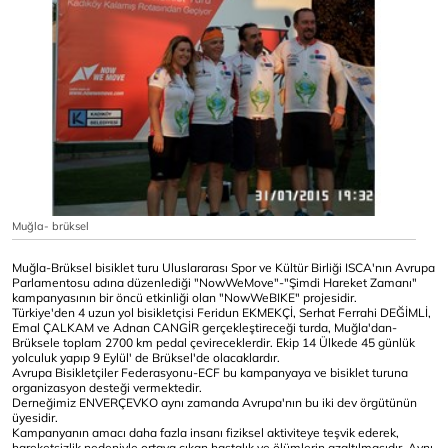
Muğla- brüksel
Muğla-Brüksel bisiklet turu Uluslararası Spor ve Kültür Birliği ISCA'nın Avrupa
Parlamentosu adına düzenlediği "NowWeMove"-"Şimdi Hareket Zamanı"
kampanyasının bir öncü etkinliği olan "NowWeBIKE" projesidir.
Türkiye'den 4 uzun yol bisikletçisi Feridun EKMEKÇİ, Serhat Ferrahi DEĞİMLİ,
Emal ÇALKAM ve Adnan CANGİR gerçekleştireceği turda, Muğla'dan-
Brüksele toplam 2700 km pedal çevireceklerdir. Ekip 14 Ülkede 45 günlük
yolculuk yapıp 9 Eylül' de Brüksel'de olacaklardır.
Avrupa Bisikletçiler Federasyonu-ECF bu kampanyaya ve bisiklet turuna
organizasyon desteği vermektedir.
Derneğimiz ENVERÇEVKO aynı zamanda Avrupa'nın bu iki dev örgütünün
üyesidir.
Kampanyanın amacı daha fazla insanı fiziksel aktiviteye teşvik ederek,
hareketsizlik nedeniyle ortaya çıkan hastalık ve ölümlerin azaltılmasıdır. Aynı