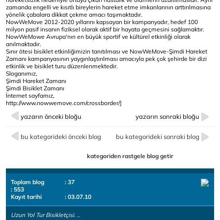
zamanda engelli ve kısıtlı bireylerin hareket etme imkanlarının arttırılmasına
yönelik çabalara dikkat çekme amacı taşımaktadır.
NowWeMove 2012-2020 yıllarını kapsayan bir kampanyadır, hedef 100
milyon pasif insanın fiziksel olarak aktif bir hayata geçmesini sağlamaktır.
NowWeMowe Avrupa'nın en büyük sportif ve kültürel etkinliği olarak
anılmaktadır.
Sınır ötesi bisiklet etkinliğimizin tanıtılması ve NowWeMove-Şimdi Hareket
Zamanı kampanyasının yaygınlaştırılması amacıyla pek çok şehirde bir dizi
etkinlik ve bisiklet turu düzenlenmektedir.
Sloganımız,
Şimdi Hareket Zamanı
Şimdi Bisiklet Zamanı
İnternet sayfamız,
http://www.nowwemove.com/crossborder/]
yazarın önceki bloğu
yazarın sonraki bloğu
bu kategorideki önceki blog
bu kategorideki sonraki blog
kategoriden rastgele blog getir
Toplam blog
: 37
: 553
Kayıt tarihi
: 03.07.10
Uzun Yol Tur Bisikletçisi. ..