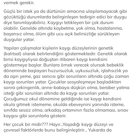
vermek gerekir.
Güçlü bir istek ya da dürtünün amacına ulaşılamayacak gibi
gözüktüğü durumlarda belirginleşen tedirgin edici bir duygu
diye tanımlayabiliriz. Kaygıyı tetikleyen bir çok durum
olabilir. Genelde altında kaybetme, yok olma, hastalanma,
başarısız olma, ölüm gibi ucu açık belirsizliğe sürükleyen
duygular yatar.
Yapılan çalışmalar kişilerin kaygı düzeylerinin genetik
(kalıtsal) olarak belirlendiğini göstermektedir. Genetik olarak
birisi kaygıylıysa doğuştan itibaren kaygı kendisini
göstermeye başlar. Bunlara örnek verecek olursak bebeklik
döneminde başlayan huzursuzluk, uykusuzluk, iştahsızlık ya
da aşırı yeme, gaz sancısı gibi sorunların altında çoğu zaman
kaygı sorunları yatar. Çocuklar sosyaleşmeye başladıktan
sonra çekingenlik, anne-babaya düşkün olma, beraber yatma
isteği gibi sorunları altında da kaygı sorunları yatar.
Çocuğumuz okul dönemine geldiğinde ise kaygı kendisini
okula gitmek istememe, okulda ebeveynini yanında isteme,
sınıfda sessiz olma, arkadaş ortamının fazla olmaması, sınav
kaygısı gibi sorunlarla gösterir.
Her çocuk bir midir??? Hayır...Yaşadığı kaygı düzeyi ve
çevresel faktörlerde bunu belirginleştirir... Yukarda da