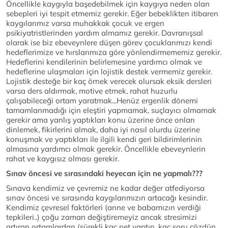
Öncellikle kaygıyla başedebilmek için kaygıya neden olan
sebepleri iyi tespit etmemiz gerekir. Eğer bebeklikten itibaren
kaygılarımız varsa muhakkak çocuk ve ergen
psikiyatristlerinden yardım almamız gerekir. Davranışsal
olarak ise biz ebeveynlere düşen görev çocuklarımızı kendi
hedeflerimize ve hırslarımıza göre yönlendirmememiz gerekir.
Hedeflerini kendilerinin belirlemesine yardımcı olmak ve
hedeflerine ulaşmaları için lojistik destek vermemiz gerekir.
Lojistik desteğe bir kaç örnek verecek olursak eksik dersleri
varsa ders aldırmak, motive etmek, rahat huzurlu
çalışabileceği ortam yaratmak...Henüz ergenlik dönemi
tamamlanmadığı için eleştiri yapmamak, suçlayıcı olmamak
gerekir ama yanlış yaptıkları konu üzerine önce onları
dinlemek, fikirlerini almak, daha iyi nasıl olurdu üzerine
konuşmak ve yaptıkları ile ilgili kendi geri bildirimlerinin
almasına yardımcı olmak gerekir. Öncellikle ebeveynlerin
rahat ve kaygısız olması gerekir.
Sınav öncesi ve sırasındaki heyecan için ne yapmalı???
Sınava kendimiz ve çevremiz ne kadar değer atfediyorsa
sınav öncesi ve sırasında kaygılarımızın artacağı kesindir.
Kendimiz çevresel faktörleri (anne ve babamızın verdiği
tepkileri..) çoğu zaman değiştiremeyiz ancak stresimizi
artıran ortamlardan (sürekli kaç net yaptın, kaç soru çözdün