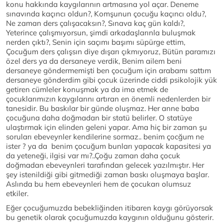
konu hakkında kaygılarının artmasına yol açar. Deneme
sınavında kaçıncı oldun?, Komşunun çocuğu kaçıncı oldu?,
Ne zaman ders çalışacaksın?, Sınava kaç gün kaldı?,
Yeterince çalışmıyorsun, şimdi arkadaşlarınla buluşmak
nerden çıktı?, Senin için saçımı başımı süpürge ettim,
Çocuğum ders çalışsın diye dışarı çıkmıyoruz, Bütün paramızı
özel ders ya da dersaneye verdik, Benim ailem beni
dersaneye göndermemişti ben çocuğum için arabamı sattım
dersaneye gönderdim gibi çocuk üzerinde ciddi psikolojik yük
getiren cümleler konuşmak ya da ima etmek de
çocuklarımızın kaygılarını artıran en önemli nedenlerden bir
tanesidir. Bu baskılar bir günde oluşmaz. Her anne baba
çocuğuna daha doğmadan bir statü belirler. O statüye
ulaştırmak için elinden geleni yapar. Ama hiç bir zaman şu
soruları ebeveynler kendilerine sormaz.. benim çocğum ne
ister ? ya da benim çocuğum bunları yapacak kapasitesi ya
da yeteneği, ilgisi var mı?..Çoğu zaman daha çocuk
doğmadan ebeveynleri tarafından gelecek yazılmıştır. Her
şey istenildiği gibi gitmediği zaman baskı oluşmaya başlar.
Aslında bu hem ebeveynleri hem de çocukarı olumsuz
etkiler.
Eğer çocuğumuzda bebekliğinden itibaren kaygı görüyorsak
bu genetik olarak çocuğumuzda kaygının olduğunu gösterir.