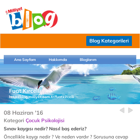
Blog Kategorileri
Ana Sayfam
Hakkımda
Bloglarım
Fuat Kırcelli
http://blog.milliyet.com.tr/fuatkircelli
08 Haziran '16
Kategori
Çocuk Psikolojisi
Sınav kaygısı nedir? Nasıl baş ederiz?
Öncellikle kaygı nedir ? Ve neden vardır ? Sorusuna cevap