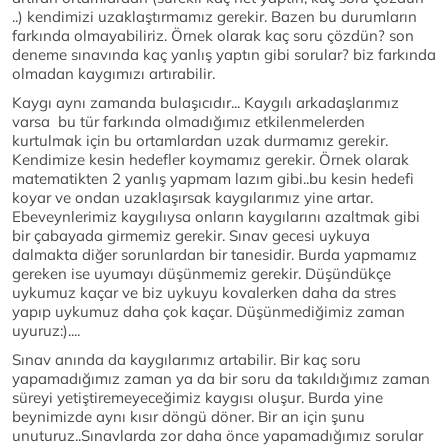
..) kendimizi uzaklaştırmamız gerekir. Bazen bu durumların
farkında olmayabiliriz. Örnek olarak kaç soru çözdün? son
deneme sınavında kaç yanlış yaptın gibi sorular? biz farkında
olmadan kaygımızı artırabilir.
Kaygı aynı zamanda bulaşıcıdır... Kaygılı arkadaşlarımız
varsa bu tür farkında olmadığımız etkilenmelerden
kurtulmak için bu ortamlardan uzak durmamız gerekir.
Kendimize kesin hedefler koymamız gerekir. Örnek olarak
matematikten 2 yanlış yapmam lazım gibi..bu kesin hedefi
koyar ve ondan uzaklaşırsak kaygılarımız yine artar.
Ebeveynlerimiz kaygılıysa onların kaygılarını azaltmak gibi
bir çabayada girmemiz gerekir. Sınav gecesi uykuya
dalmakta diğer sorunlardan bir tanesidir. Burda yapmamız
gereken ise uyumayı düşünmemiz gerekir. Düşündükçe
uykumuz kaçar ve biz uykuyu kovalerken daha da stres
yapıp uykumuz daha çok kaçar. Düşünmediğimiz zaman
uyuruz:)....
Sınav anında da kaygılarımız artabilir. Bir kaç soru
yapamadığımız zaman ya da bir soru da takıldığımız zaman
süreyi yetiştiremeyeceğimiz kaygısı oluşur. Burda yine
beynimizde aynı kısır döngü döner. Bir an için şunu
unuturuz..Sınavlarda zor daha önce yapamadığımız sorular