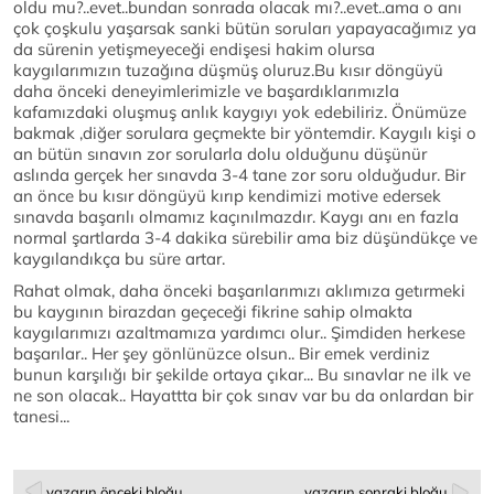
oldu mu?..evet..bundan sonrada olacak mı?..evet..ama o anı
çok çoşkulu yaşarsak sanki bütün soruları yapayacağımız ya
da sürenin yetişmeyeceği endişesi hakim olursa
kaygılarımızın tuzağına düşmüş oluruz.Bu kısır döngüyü
daha önceki deneyimlerimizle ve başardıklarımızla
kafamızdaki oluşmuş anlık kaygıyı yok edebiliriz. Önümüze
bakmak ,diğer sorulara geçmekte bir yöntemdir. Kaygılı kişi o
an bütün sınavın zor sorularla dolu olduğunu düşünür
aslında gerçek her sınavda 3-4 tane zor soru olduğudur. Bir
an önce bu kısır döngüyü kırıp kendimizi motive edersek
sınavda başarılı olmamız kaçınılmazdır. Kaygı anı en fazla
normal şartlarda 3-4 dakika sürebilir ama biz düşündükçe ve
kaygılandıkça bu süre artar.
Rahat olmak, daha önceki başarılarımızı aklımıza getırmeki
bu kaygının birazdan geçeceği fikrine sahip olmakta
kaygılarımızı azaltmamıza yardımcı olur.. Şimdiden herkese
başarılar.. Her şey gönlünüzce olsun.. Bir emek verdiniz
bunun karşılığı bir şekilde ortaya çıkar... Bu sınavlar ne ilk ve
ne son olacak.. Hayattta bir çok sınav var bu da onlardan bir
tanesi...
yazarın önceki bloğu
yazarın sonraki bloğu