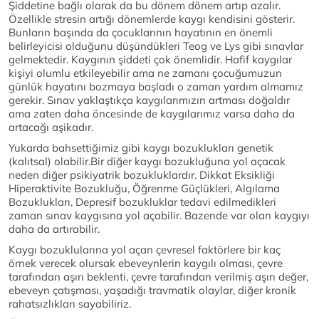
Şiddetine bağlı olarak da bu dönem dönem artıp azalır.
Özellikle stresin artığı dönemlerde kaygı kendisini gösterir.
Bunların başında da çocuklarının hayatının en önemli
belirleyicisi olduğunu düşündükleri Teog ve Lys gibi sınavlar
gelmektedir. Kaygının şiddeti çok önemlidir. Hafif kaygılar
kişiyi olumlu etkileyebilir ama ne zamanı çocuğumuzun
günlük hayatını bozmaya başladı o zaman yardım almamız
gerekir. Sınav yaklaştıkça kaygılarımızın artması doğaldır
ama zaten daha öncesinde de kaygılarımız varsa daha da
artacağı aşikadır.
Yukarda bahsettiğimiz gibi kaygı bozuklukları genetik
(kalıtsal) olabilir.Bir diğer kaygı bozukluğuna yol açacak
neden diğer psikiyatrik bozukluklardır. Dikkat Eksikliği
Hiperaktivite Bozukluğu, Öğrenme Güçlükleri, Algılama
Bozuklukları, Depresif bozukluklar tedavi edilmedikleri
zaman sınav kaygısına yol açabilir. Bazende var olan kaygıyı
daha da artırabilir.
Kaygı bozuklularına yol açan çevresel faktörlere bir kaç
örnek verecek olursak ebeveynlerin kaygılı olması, çevre
tarafından aşırı beklenti, çevre tarafından verilmiş aşırı değer,
ebeveyn çatışması, yaşadığı travmatik olaylar, diğer kronik
rahatsızlıkları sayabiliriz.