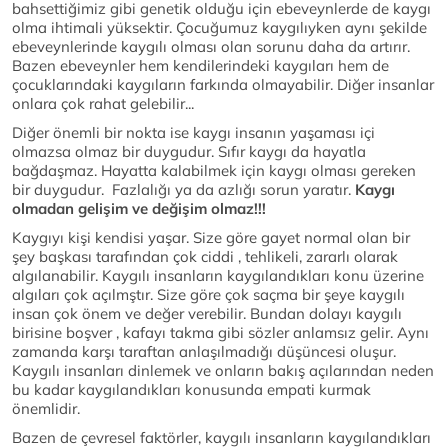
bahsettiğimiz gibi genetik olduğu için ebeveynlerde de kaygı
olma ihtimali yüksektir. Çocuğumuz kaygılıyken aynı şekilde
ebeveynlerinde kaygılı olması olan sorunu daha da artırır.
Bazen ebeveynler hem kendilerindeki kaygıları hem de
çocuklarındaki kaygıların farkında olmayabilir. Diğer insanlar
onlara çok rahat gelebilir...
Diğer önemli bir nokta ise kaygı insanın yaşaması içi
olmazsa olmaz bir duygudur. Sıfır kaygı da hayatla
bağdaşmaz. Hayatta kalabilmek için kaygı olması gereken
bir duygudur. Fazlalığı ya da azlığı sorun yaratır.
Kaygı
olmadan gelişim ve değişim olmaz!!!
Kaygıyı kişi kendisi yaşar. Size göre gayet normal olan bir
şey başkası tarafından çok ciddi , tehlikeli, zararlı olarak
algılanabilir. Kaygılı insanların kaygılandıkları konu üzerine
algıları çok açılmştır. Size göre çok saçma bir şeye kaygılı
insan çok önem ve değer verebilir. Bundan dolayı kaygılı
birisine boşver , kafayı takma gibi sözler anlamsız gelir. Aynı
zamanda karşı taraftan anlaşılmadığı düşüncesi oluşur.
Kaygılı insanları dinlemek ve onların bakış açılarından neden
bu kadar kaygılandıkları konusunda empati kurmak
önemlidir.
Bazen de çevresel faktörler, kaygılı insanların kaygılandıkları