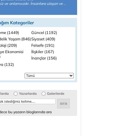
z ve anlamsızdır. İnsanlara ulaşan ve ..
ığım Kategoriler
me (1449)
Güncel (1192)
elik Yaşam (846)
Siyaset (409)
loji (209)
Felsefe (191)
iye Ekonomisi
İlişkiler (167)
)
İnançlar (156)
a (132)
glarda
Yazarlarda
Galerilerde
ece bu yazarın bloglarında ara