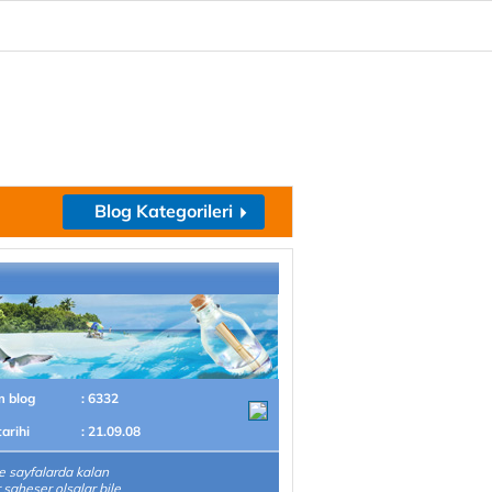
Blog Kategorileri
m blog
: 6332
tarihi
: 21.09.08
 sayfalarda kalan
r şaheser olsalar bile