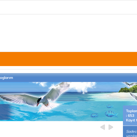
loglarım
Topla
: 653
Kayıt 
Sadece
yazıla