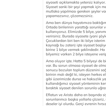
siyaseti açıklamakta yetersiz kalıyo
Siyaset sanki bir şeyi yapmak için m
mutlaka yapılması gereken şeyler var 
yapamazsınız, çözemezsiniz.
Ama ben dünya hayatımıza baktığımda
Ortada birilerinin yarattığı sorunlar 
kullanıyoruz. Elimizde 5 bilye, yanım
verirsiniz. Burada siyasete (yani şö
Çocuklardan biri ben iki bilye isteri
kaynağı bu zaten) işte siyaset başlı
birine 1 bilye vermek şeklindedir. Ha
bilyemiz varken 2 bilye isteyene ver
Ama oluyor işte. Hatta 5 bilyeyi de bi
var. Bu sorun olmasa siyaset de olm
sonucu bozulan toplum düzenini sağl
birinin malı değil ki, isteyen herkes e
gibi üzerimizde dursa ve haksızlık 
kullandığımız siyaset yönteminin ken
bıraktık siyaset denilen sorunla uğra
Eflatun ve Aristo daha en başında si
sorunlarımızı başka yollarla çözeriz,
deseler iyi olurdu. Gerçi evrenin hırsı