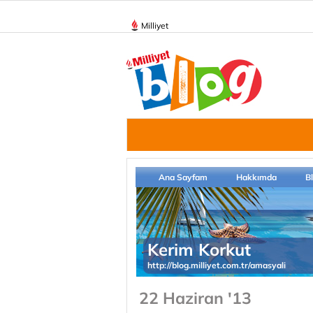
Milliyet
Ana Sayfam
Hakkımda
B
Kerim Korkut
http://blog.milliyet.com.tr/amasyali
22 Haziran '13