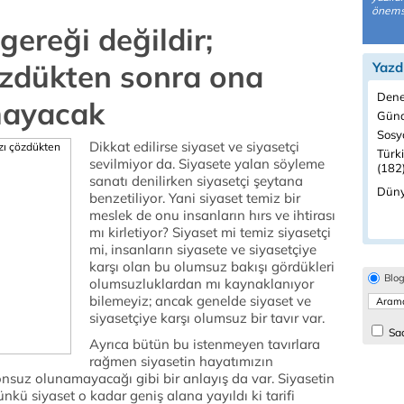
önemsi
gereği değildir;
özdükten sonra ona
Yazd
Dene
mayacak
Günd
Sosyo
Dikkat edilirse siyaset ve siyasetçi
Türk
sevilmiyor da. Siyasete yalan söyleme
(182
sanatı denilirken siyasetçi şeytana
Düny
benzetiliyor. Yani siyaset temiz bir
meslek de onu insanların hırs ve ihtirası
mı kirletiyor? Siyaset mi temiz siyasetçi
mi, insanların siyasete ve siyasetçiye
karşı olan bu olumsuz bakışı gördükleri
Blo
olumsuzluklardan mı kaynaklanıyor
bilemeyiz; ancak genelde siyaset ve
siyasetçiye karşı olumsuz bir tavır var.
Sad
Ayrıca bütün bu istenmeyen tavırlara
rağmen siyasetin hayatımızın
 onsuz olunamayacağı gibi bir anlayış da var. Siyasetin
nkü siyaset o kadar geniş alana yayıldı ki tarifi