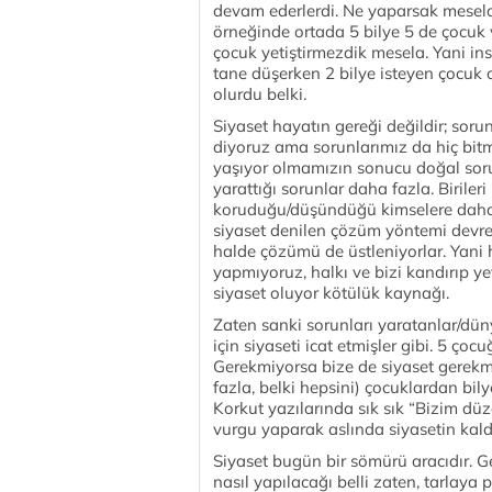
devam ederlerdi. Ne yaparsak mesela b
örneğinde ortada 5 bilye 5 de çocuk 
çocuk yetiştirmezdik mesela. Yani in
tane düşerken 2 bilye isteyen çocuk 
olurdu belki.
Siyaset hayatın gereği değildir; sor
diyoruz ama sorunlarımız da hiç bit
yaşıyor olmamızın sonucu doğal soru
yarattığı sorunlar daha fazla. Biril
koruduğu/düşündüğü kimselere daha 
siyaset denilen çözüm yöntemi devrey
halde çözümü de üstleniyorlar. Yani h
yapmıyoruz, halkı ve bizi kandırıp ye
siyaset oluyor kötülük kaynağı.
Zaten sanki sorunları yaratanlar/dün
için siyaseti icat etmişler gibi. 5 çoc
Gerekmiyorsa bize de siyaset gerekm
fazla, belki hepsini) çocuklardan bily
Korkut yazılarında sık sık “Bizim d
vurgu yaparak aslında siyasetin kaldır
Siyaset bugün bir sömürü aracıdır. G
nasıl yapılacağı belli zaten, tarlaya