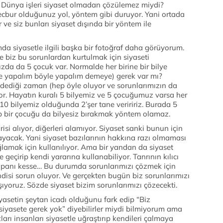
r. Dünya işleri siyaset olmadan çözülemez miydi?
ecbur olduğunuz yol, yöntem gibi duruyor. Yani ortada
ve siz bunları siyaset dışında bir yöntem ile
 siyasetle ilgili başka bir fotoğraf daha görüyorum.
ve biz bu sorunlardan kurtulmak için siyaseti
ızda da 5 çocuk var. Normalde her birine bir bilye
yle yapalım böyle yapalım demeye) gerek var mı?
m dediği zaman (hep öyle oluyor ve sorunlarımızın da
yor. Hayatın kuralı 5 bilyemiz ve 5 çocuğumuz varsa her
 10 bilyemiz olduğunda 2’şer tane veriririz. Burada 5
ip bir çocuğu da bilyesiz bırakmak yöntem olamaz.
risi alıyor, diğerleri alamıyor. Siyaset sanki bunun için
ayacak. Yani siyaset bazılarının hakkına razı olmaması
amak için kullanılıyor. Ama bir yandan da siyaset
le geçirip kendi yararına kullanabiliyor. Tanrının kılıcı
yapanı kesse… Bu durumda sorunlarımızı çözmek için
disi sorun oluyor. Ve gerçekten bugün biz sorunlarımızı
şıyoruz. Sözde siyaset bizim sorunlarımızı çözecekti.
yasetin şeytan icadı olduğunu fark edip “Biz
 siyasete gerek yok” diyebilirler miydi bilmiyorum ama
zları insanları siyasetle uğraştırıp kendileri çalmaya