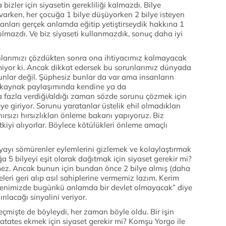
izler için siyasetin gerekliliği kalmazdı. Bilye
varken, her çocuğa 1 bilye düşüyorken 2 bilye isteyen
sanları gerçek anlamda eğitip yetiştirseydik hakkına 1
olmazdı. Ve biz siyaseti kullanmazdık, sonuç daha iyi
unlarımızı çözdükten sonra ona ihtiyacımız kalmayacak
miyor ki. Ancak dikkat edersek bu sorunlarımız dünyada
nlar değil. Şüphesiz bunlar da var ama insanların
eri kaynak paylaşımında kendine ya da
fazla verdiği/aldığı zaman sözde sorunu çözmek için
e giriyor. Sorunu yaratanlar üstelik ehil olmadıkları
ırsızı hırsızlıkları önleme bakanı yapıyoruz. Biz
tkiyi alıyorlar. Böylece kötülükleri önleme amaçlı
yayı sömürenler eylemlerini gizlemek ve kolaylaştırmak
uğa 5 bilyeyi eşit olarak dağıtmak için siyaset gerekir mi?
ez. Ancak bunun için bundan önce 2 bilye almış (daha
eleri geri alıp asıl sahiplerine vermemiz lazım. Kerim
üzenimizde bugünkü anlamda bir devlet olmayacak” diye
ılacağı sinyalini veriyor.
eçmişte de böyleydi, her zaman böyle oldu. Bir işin
 patates ekmek için siyaset gerekir mi? Komşu Yorgo ile