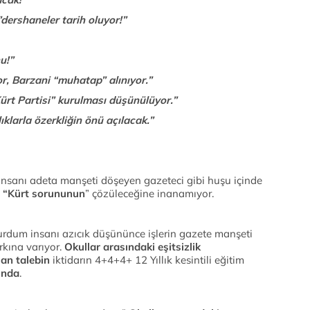
,”dershaneler tarih oluyor!”
u!”
yor, Barzani “muhatap” alınıyor.”
Kürt Partisi” kurulması düşünülüyor.”
ıklarla özerkliğin önü açılacak.”
nsanı adeta manşeti döşeyen gazeteci gibi huşu içinde
e “Kürt sorununun
” çözüleceğine inanamıyor.
n yurdum insanı azıcık düşününce işlerin gazete manşeti
kına varıyor.
Okullar arasındaki eşitsizlik
lan talebin
iktidarın 4+4+4+ 12 Yıllık kesintili eğitim
ında
.