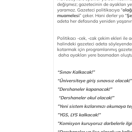
değişmez; gazetecinin de ayakları yer
yaramaz. Gazeteci politikacıya “
olağ
muamelesi
” çeker. Hani derler ya “
Şe
adeta her defasında yeniden yaşanır
Politikacı -cek, -cak çekim ekleri ile
halindeki gazeteci adeta söyleyende
kotarmak için programlanmış gazeteci
daha ayakları yere basmadan oluştu
“Sınav Kalkacak!”
“Üniversiteye giriş sınavsız olacak!”
”Dershaneler kapanacak!”
“Dershaneler okul olacak!”
”Yeni sistem kızlarımızı okumaya te
”YGS, LYS kalkacak!”
”Komisyon kuruyoruz darbelerle ilgil
“Dershaneler ya lise olacak ya kalk