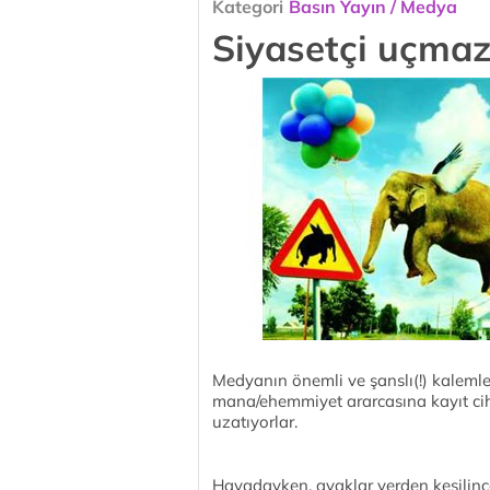
Kategori
Basın Yayın / Medya
Siyasetçi uçmaz
Medyanın önemli ve şanslı(!) kalemler
mana/ehemmiyet ararcasına kayıt ci
uzatıyorlar.
Havadayken, ayaklar yerden kesilince