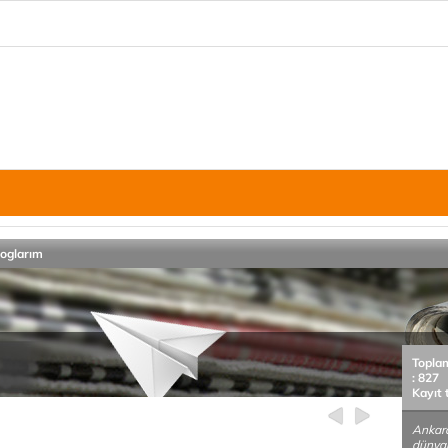
loglarım
Topla
: 827
Kayıt 
Ankara
dünyal