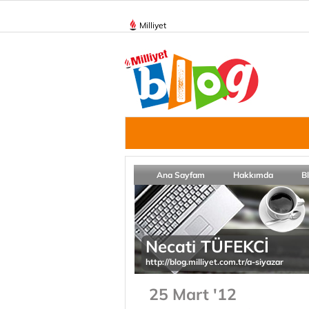
Milliyet
Ana Sayfam
Hakkımda
B
Necati TÜFEKCİ
http://blog.milliyet.com.tr/a-siyazar
25 Mart '12