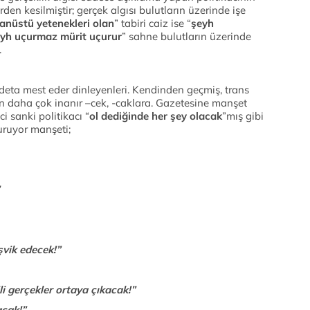
den kesilmiştir; gerçek algısı bulutların üzerinde işe
anüstü yetenekleri olan
” tabiri caiz ise “
şeyh
yh uçurmaz mürit uçurur
” sahne bulutların üzerinde
.
 adeta mest eder dinleyenleri. Kendinden geçmiş, trans
n daha çok inanır –cek, -caklara. Gazetesine manşet
 sanki politikacı “
ol dediğinde her şey olacak
”mış gibi
ruyor manşeti;
şvik edecek!”
i gerçekler ortaya çıkacak!”
acak!”