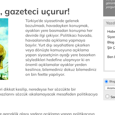
görünt
yorgun
, gazeteci uçurur!
Türkiye’de siyasetinde gelenek
Yazd
bozulmadı, havadayken konuşmak,
ayakları yere basmadan konuşma her
Habe
devirde ilgi çekiyor. Politikacı havada,
Siya
havaalanında açıklama yapmaya
Blog 
bayılır. Yurt dışı seyahatlere çıkarken
Şiir 
veya dönüşte kamuoyuna açıklama
yapan siyasetçinin ayağı yere basarken
Ben B
söyledikleri hedefine ulaşmıyor ki en
önemli açıklamalar ayaklar yerden
kesilince, bilemediniz dokuz bilemediniz
on bin feette yapılıyor.
Blo
i dikkat kesilip, neredeyse her sözcükte bir
hazlarını sözcük ıskalamayacak mesafeden politikacıya
Sad
 gerçeklik algısı sadece açıklama yapan politikacının