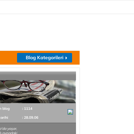
Blog Kategorileri
m blog
: 1114
tarihi
: 28.09.06
'da yaşar,
ı,aynadaki