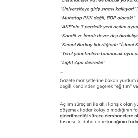
”Üniversiteye giriş sınavı kalkıyor!”
“Muhatap PKK değil, BDP olacak!”
“AKP’nin 3 perdelik yeni açılım oyun
“Kandil ve İmralı devre dışı bırakılı
“Kemal Burkay liderliğinde “İslami 
“Yerel yönetimlere tanınacak ayrıcal
“Light Apo devrede!”
…
Gazete manşetlerine bakan yurdum i
değil! Kendinden geçerek “
eğitim” v
Açılım süreçleri ile aklı karışık ola
döşemek kadar kolay olmadığının far
giderilmediği sürece dershanelere o
tasarısı ile daha da
artacağının fark