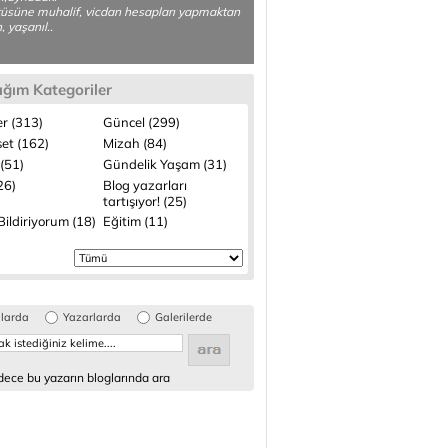
üsüne muhalif, vicdan hesapları yapmaktan
, yaşanıl..
ığım Kategoriler
r (313)
Güncel (299)
set (162)
Mizah (84)
(51)
Gündelik Yaşam (31)
(26)
Blog yazarları
tartışıyor! (25)
ildiriyorum (18)
Eğitim (11)
glarda
Yazarlarda
Galerilerde
ece bu yazarın bloglarında ara