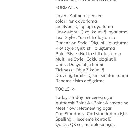
FORMAT >>
Layer : Katman işlemleri
color : renk ayarlama
Linetype : Çizgi tipi ayarlama
Lineweight : Çizgi kalınlığı ayarlama
Text Style : Yazı stili oluşturma
Dimension Style : Ölçü stili oluşturm
Plot style : Çıktı stili oluşturma
Point Style : Nokta stili oluşturma
Multiline Style : Çoklu çizgi stili
Units : Dosya ölçü birimi
Tickness : Obje Z kalınlığı
Drawing Limits : Çizim sınırları tan
Rename : İsim değiştirme.
TOOLS >>
Today : Today penceresi açar
Autodesk Point A : Point A sayfasın
Meet Now : Netmeeting açar
Cad Standarts : Cad standartları işle
Spelling : Heceleme kontrolü
Quick : QS seçim tablosu açar.