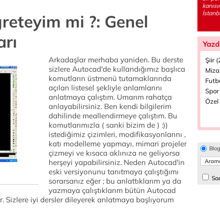
kanısı
İstanbu
reteyim mi ?: Genel
arı
Yazd
Arkadaşlar merhaba yaniden. Bu derste
Şiir 
sizlere Autocad'de kullandığımız başlıca
Miza
komutların üstmenü tutamaklarında
Futbo
açılan listesel şekliyle anlamlarını
Spor 
anlatmaya çalıştım. Umarım rahatça
Özel 
anlayabilirsiniz. Ben kendi bilgilerim
dahilinde meallendirmeye çalıştım. Bu
komutlarımızla ( sanki bizim de ) :))
istediğimiz çizimleri, modifikasyonlarını ,
katı modelleme yapmayı, mimari projeler
Blo
çizmeyi ve kısaca aklınıza ne geliyorsa
herşeyi yapabilirsiniz. Neden Autocad'in
eski versiyonunu tanıtmaya çalıştığımı
Sad
sorarsanız eğer ; bu anlattıklarım ya da
yazmaya çalıştıklarım bütün Autocad
r. Sizlere iyi dersler dileyerek anlatmaya başlıyorum