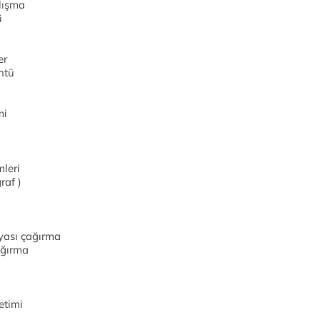
lışma
i
er
ntü
mi
mleri
raf )
yası çağırma
ağırma
etimi