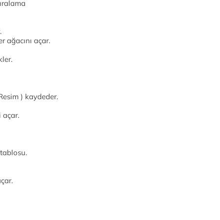
sıralama
.
r ağacını açar.
ler.
Resim ) kaydeder.
 açar.
 tablosu.
çar.