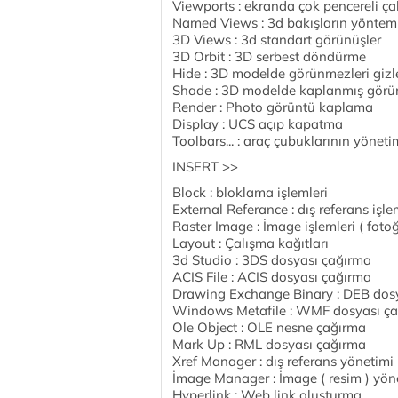
Viewports : ekranda çok pencereli ça
Named Views : 3d bakışların yöntem
3D Views : 3d standart görünüşler
3D Orbit : 3D serbest döndürme
Hide : 3D modelde görünmezleri gizl
Shade : 3D modelde kaplanmış görü
Render : Photo görüntü kaplama
Display : UCS açıp kapatma
Toolbars... : araç çubuklarının yöneti
INSERT >>
Block : bloklama işlemleri
External Referance : dış referans işle
Raster Image : İmage işlemleri ( fotoğ
Layout : Çalışma kağıtları
3d Studio : 3DS dosyası çağırma
ACIS File : ACIS dosyası çağırma
Drawing Exchange Binary : DEB dos
Windows Metafile : WMF dosyası ç
Ole Object : OLE nesne çağırma
Mark Up : RML dosyası çağırma
Xref Manager : dış referans yönetimi
İmage Manager : İmage ( resim ) yön
Hyperlink : Web link oluşturma