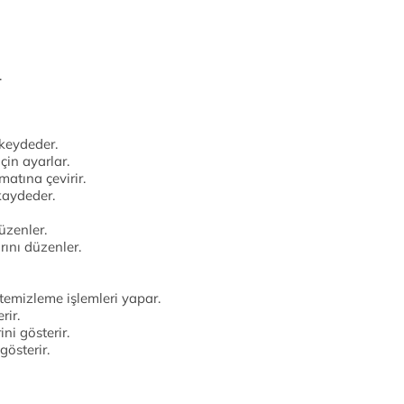
.
 keydeder.
çin ayarlar.
atına çevirir.
kaydeder.
üzenler.
rını düzenler.
temizleme işlemleri yapar.
rir.
ni gösterir.
gösterir.