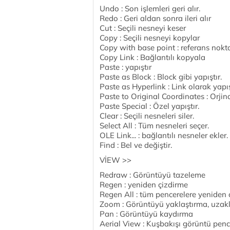
Undo : Son işlemleri geri alır.
Redo : Geri aldan sonra ileri alır
Cut : Seçili nesneyi keser
Copy : Seçili nesneyi kopylar
Copy with base point : referans nokt
Copy Link : Bağlantılı kopyala
Paste : yapıştır
Paste as Block : Block gibi yapıştır.
Paste as Hyperlink : Link olarak yapış
Paste to Original Coordinates : Orjin
Paste Special : Özel yapıştır.
Clear : Seçili nesneleri siler.
Select All : Tüm nesneleri seçer.
OLE Link... : bağlantılı nesneler ekler.
Find : Bel ve değiştir.
VİEW >>
Redraw : Görüntüyü tazeleme
Regen : yeniden çizdirme
Regen All : tüm pencerelere yeniden 
Zoom : Görüntüyü yaklaştırma, uzak
Pan : Görüntüyü kaydırma
Aerial View : Kuşbakışı görüntü penc