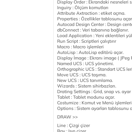
Display Order : Ekrandaki nesneleri 
Inguiry : Ölçüm komutları
Attribute Axtraction : etiket açma.
Properties : Özellikler tablosunu açar
Autocad Design Center : Design cente
dbConnect : Veri tabanına bağlanır.
Load Application : Yeni eklentileri yük
Run Script : Scriptleri çalıştırır
Macro : Macro işlemleri
AutoLisp : AutoLisp editörü açar.
Display İmage : Ekranı image ( JPeg 
Named UCS : UCS yönetimi.
Orthographic UCS : Standart UCS leri
Move UCS : UCS taşıma.
New UCS : UCS tanımlama.
Wizards : Sistem sihirbazları.
Drating Settings : Grid, snap vs. ayar
Tablet : Tablet modunu açar.
Costumize : Komut ve Menü işlemleri
Options : Sistem ayarları tablosunu a
DRAW >>
Line : Çizgi çizer
Ray : Işın çizer