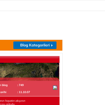
Blog Kategorileri
m blog
: 749
tarihi
: 11.10.07
ın hayatın akışının
rçası olduğu