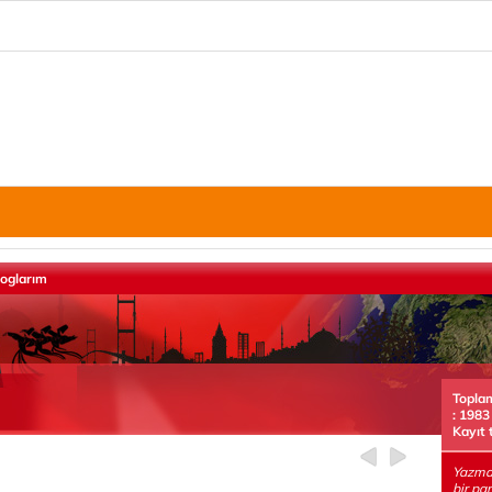
loglarım
Topla
: 1983
Kayıt 
Yazman
bir pa