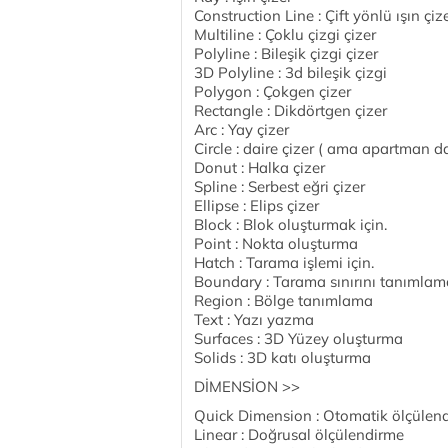
Construction Line : Çift yönlü ışın çiz
Multiline : Çoklu çizgi çizer
Polyline : Bileşik çizgi çizer
3D Polyline : 3d bileşik çizgi
Polygon : Çokgen çizer
Rectangle : Dikdörtgen çizer
Arc : Yay çizer
Circle : daire çizer ( ama apartman dai
Donut : Halka çizer
Spline : Serbest eğri çizer
Ellipse : Elips çizer
Block : Blok oluşturmak için.
Point : Nokta oluşturma
Hatch : Tarama işlemi için.
Boundary : Tarama sınırını tanımlam
Region : Bölge tanımlama
Text : Yazı yazma
Surfaces : 3D Yüzey oluşturma
Solids : 3D katı oluşturma
DİMENSİON >>
Quick Dimension : Otomatik ölçülen
Linear : Doğrusal ölçülendirme