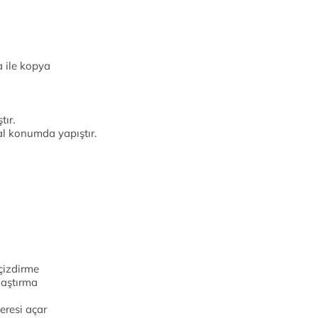
a ile kopya
tır.
al konumda yapıştır.
çizdirme
laştırma
eresi açar