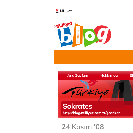
Milliyet
Ana Sayfam
Hakkımda
B
Sokrates
http://blog.milliyet.com.tr/gcenker
24 Kasım '08