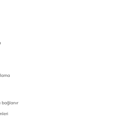
a
ımlama
a bağlanır
mleri