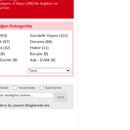
ndayım. 6 Mayıs 1982'de doğdum ve
l Kar..
ığım Kategoriler
(263)
Gündelik Yaşam (101)
h (97)
Deneme (66)
l (32)
Haber (11)
(9)
Burçlar (9)
Günler (8)
Aşk - Evlilik (8)
glarda
Yazarlarda
Galerilerde
ece bu yazarın bloglarında ara