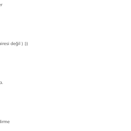
er
resi değil ) :))
a.
dirme