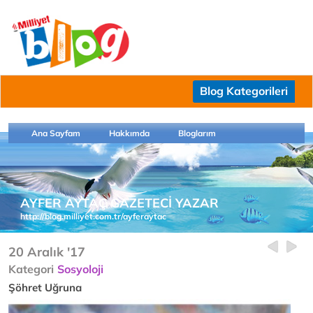
Blog Kategorileri
Ana Sayfam
Hakkımda
Bloglarım
AYFER AYTAÇ GAZETECİ YAZAR
http://blog.milliyet.com.tr/ayferaytac
20 Aralık '17
Kategori
Sosyoloji
Şöhret Uğruna