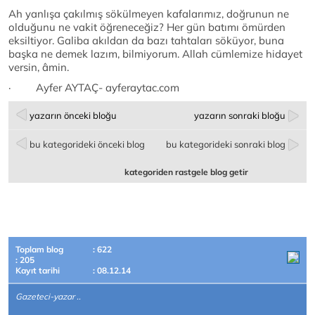
Ah yanlışa çakılmış sökülmeyen kafalarımız, doğrunun ne
olduğunu ne vakit öğreneceğiz? Her gün batımı ömürden
eksiltiyor. Galiba akıldan da bazı tahtaları söküyor, buna
başka ne demek lazım, bilmiyorum. Allah cümlemize hidayet
versin, âmin.
· Ayfer AYTAÇ- ayferaytac.com
yazarın önceki bloğu
yazarın sonraki bloğu
bu kategorideki önceki blog
bu kategorideki sonraki blog
kategoriden rastgele blog getir
Toplam blog
: 622
: 205
Kayıt tarihi
: 08.12.14
Gazeteci-yazar ..