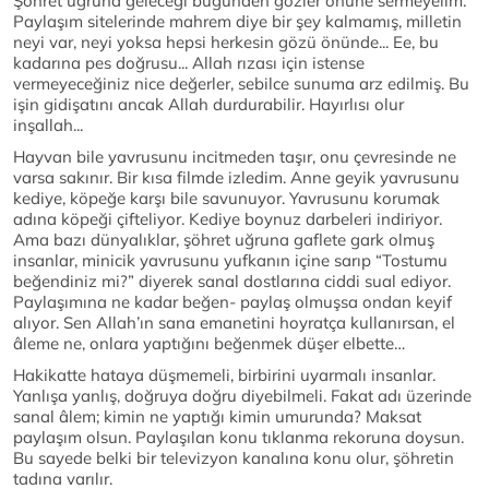
Şöhret uğruna geleceği bugünden gözler önüne sermeyelim.
Paylaşım sitelerinde mahrem diye bir şey kalmamış, milletin
neyi var, neyi yoksa hepsi herkesin gözü önünde... Ee, bu
kadarına pes doğrusu... Allah rızası için istense
vermeyeceğiniz nice değerler, sebilce sunuma arz edilmiş. Bu
işin gidişatını ancak Allah durdurabilir. Hayırlısı olur
inşallah...
Hayvan bile yavrusunu incitmeden taşır, onu çevresinde ne
varsa sakınır. Bir kısa filmde izledim. Anne geyik yavrusunu
kediye, köpeğe karşı bile savunuyor. Yavrusunu korumak
adına köpeği çifteliyor. Kediye boynuz darbeleri indiriyor.
Ama bazı dünyalıklar, şöhret uğruna gaflete gark olmuş
insanlar, minicik yavrusunu yufkanın içine sarıp “Tostumu
beğendiniz mi?” diyerek sanal dostlarına ciddi sual ediyor.
Paylaşımına ne kadar beğen- paylaş olmuşsa ondan keyif
alıyor. Sen Allah’ın sana emanetini hoyratça kullanırsan, el
âleme ne, onlara yaptığını beğenmek düşer elbette…
Hakikatte hataya düşmemeli, birbirini uyarmalı insanlar.
Yanlışa yanlış, doğruya doğru diyebilmeli. Fakat adı üzerinde
sanal âlem; kimin ne yaptığı kimin umurunda? Maksat
paylaşım olsun. Paylaşılan konu tıklanma rekoruna doysun.
Bu sayede belki bir televizyon kanalına konu olur, şöhretin
tadına varılır.