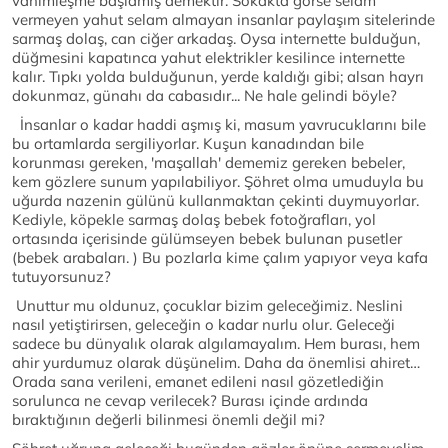
vahimleşme başlamış demektir. Sokakta görse selam
vermeyen yahut selam almayan insanlar paylaşım sitelerinde
sarmaş dolaş, can ciğer arkadaş. Oysa internette bulduğun,
düğmesini kapatınca yahut elektrikler kesilince internette
kalır. Tıpkı yolda bulduğunun, yerde kaldığı gibi; alsan hayrı
dokunmaz, günahı da cabasıdır... Ne hale gelindi böyle?
İnsanlar o kadar haddi aşmış ki, masum yavrucuklarını bile
bu ortamlarda sergiliyorlar. Kuşun kanadından bile
korunması gereken, 'maşallah' dememiz gereken bebeler,
kem gözlere sunum yapılabiliyor. Şöhret olma umuduyla bu
uğurda nazenin gülünü kullanmaktan çekinti duymuyorlar.
Kediyle, köpekle sarmaş dolaş bebek fotoğrafları, yol
ortasında içerisinde gülümseyen bebek bulunan pusetler
(bebek arabaları. ) Bu pozlarla kime çalım yapıyor veya kafa
tutuyorsunuz?
Unuttur mu oldunuz, çocuklar bizim geleceğimiz. Neslini
nasıl yetiştirirsen, geleceğin o kadar nurlu olur. Geleceği
sadece bu dünyalık olarak algılamayalım. Hem burası, hem
ahir yurdumuz olarak düşünelim. Daha da önemlisi ahiret…
Orada sana verileni, emanet edileni nasıl gözetlediğin
sorulunca ne cevap verilecek? Burası içinde ardında
bıraktığının değerli bilinmesi önemli değil mi?