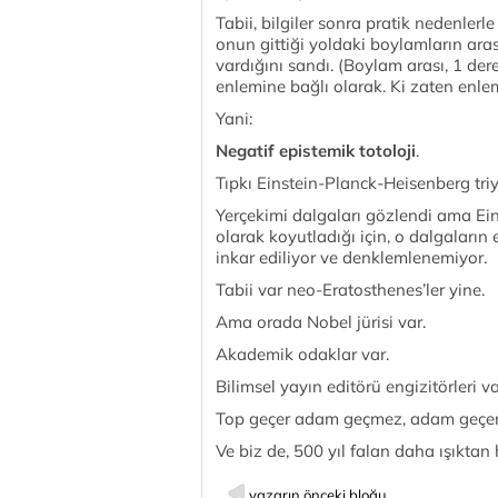
Tabii, bilgiler sonra pratik nedenlerl
onun gittiği yoldaki boylamların ara
vardığını sandı. (Boylam arası, 1 de
enlemine bağlı olarak. Ki zaten enle
Yani:
Negatif epistemik totoloji
.
Tıpkı Einstein-Planck-Heisenberg triy
Yerçekimi dalgaları gözlendi ama Einst
olarak koyutladığı için, o dalgalar
inkar ediliyor ve denklemlenemiyor.
Tabii var neo-Eratosthenes’ler yine.
Ama orada Nobel jürisi var.
Akademik odaklar var.
Bilimsel yayın editörü engizitörleri va
Top geçer adam geçmez, adam geçer to
Ve biz de, 500 yıl falan daha ışıktan
yazarın önceki bloğu