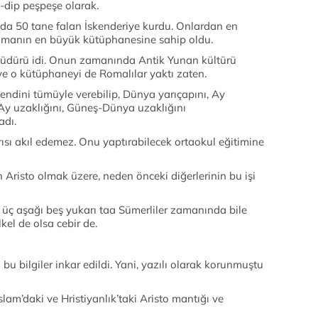
e-dip peşpeşe olarak.
a da 50 tane falan İskenderiye kurdu. Onlardan en
zamanın en büyük kütüphanesine sahip oldu.
üdürü idi. Onun zamanında Antik Yunan kültürü
 ve o kütüphaneyi de Romalılar yaktı zaten.
endini tümüyle verebilip, Dünya yarıçapını, Ay
-Ay uzaklığını, Güneş-Dünya uzaklığını
adı.
sı akıl edemez. Onu yaptırabilecek ortaokul eğitimine
n Aristo olmak üzere, neden önceki diğerlerinin bu işi
, üç aşağı beş yukarı taa Sümerliler zamanında bile
lkel de olsa cebir de.
bu bilgiler inkar edildi. Yani, yazılı olarak korunmuştu
slam’daki ve Hristiyanlık’taki Aristo mantığı ve