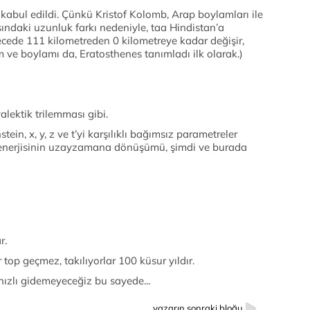
e kabul edildi. Çünkü Kristof Kolomb, Arap boylamları ile
sındaki uzunluk farkı nedeniyle, taa Hindistan’a
recede 111 kilometreden 0 kilometreye kadar değişir,
m ve boylamı da, Eratosthenes tanımladı ilk olarak.)
alektik trilemması gibi.
ein, x, y, z ve t’yi karşılıklı bağımsız parametreler
ın enerjisinin uzayzamana dönüşümü, şimdi ve burada
r.
p geçmez, takılıyorlar 100 küsur yıldır.
 hızlı gidemeyeceğiz bu sayede...
yazarın sonraki bloğu