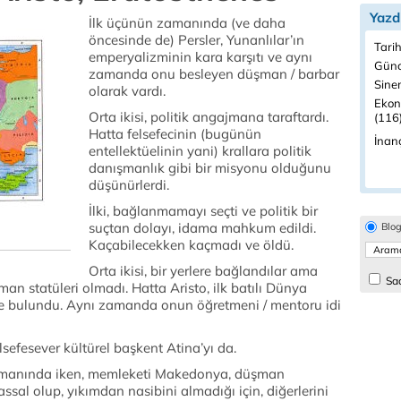
Yazd
İlk üçünün zamanında (ve daha
öncesinde de) Persler, Yunanlılar’ın
Tarih
emperyalizminin kara karşıtı ve aynı
Günc
zamanda onu besleyen düşman / barbar
Sine
olarak vardı.
Ekon
Orta ikisi, politik angajmana taraftardı.
(116
Hatta felsefecinin (bugünün
İnanç
entellektüelinin yani) krallara politik
danışmanlık gibi bir misyonu olduğunu
düşünürlerdi.
İlki, bağlanmamayı seçti ve politik bir
suçtan dolayı, idama mahkum edildi.
Blo
Kaçabilecekken kaçmadı ve öldü.
Orta ikisi, bir yerlere bağlandılar ama
Sad
man statüleri olmadı. Hatta Aristo, ilk batılı Dünya
nde bulundu. Aynı zamanda onun öğretmeni / mentoru idi
elsefesever kültürel başkent Atina’yı da.
amanında iken, memleketi Makedonya, düşman
 vassal olup, yıkımdan nasibini almadığı için, diğerlerini