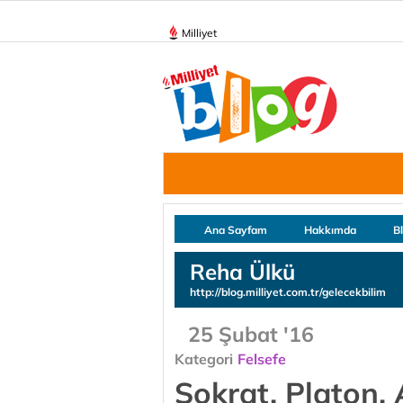
Milliyet
Ana Sayfam
Hakkımda
B
Reha Ülkü
http://blog.milliyet.com.tr/gelecekbilim
25 Şubat '16
Kategori
Felsefe
Sokrat, Platon, 