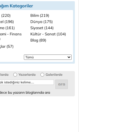
ığım Kategoriler
 (220)
Bilim (219)
el (196)
Dünya (175)
ma (161)
Siyaset (144)
omi - Finans
Kültür - Sanat (104)
)
Blog (89)
lar (57)
glarda
Yazarlarda
Galerilerde
ece bu yazarın bloglarında ara