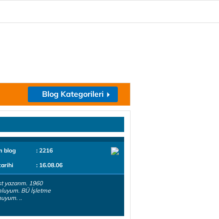
Blog Kategorileri
m blog
: 2216
tarihi
: 16.08.06
t yazarım. 1960
luyum. BÜ İşletme
uyum. ..