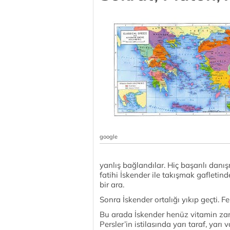
google
yanlış bağlandılar. Hiç başarılı danış
fatihi İskender ile takışmak gafleti
bir ara.
Sonra İskender ortalığı yıkıp geçti. F
Bu arada İskender henüz vitamin z
Persler’in istilasında yarı taraf, yarı