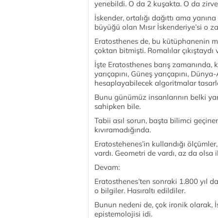
yenebildi. O da 2 kuşakta. O da zirv
İskender, ortalığı dağıttı ama yanın
büyüğü olan Mısır İskenderiye’si o 
Eratosthenes de, bu kütüphanenin m
çoktan bitmişti. Romalılar çıkıştaydı
İşte Eratosthenes barış zamanında, k
yarıçapını, Güneş yarıçapını, Dünya
hesaplayabilecek algoritmalar tasarl
Bunu günümüz insanlarının belki yarı
sahipken bile.
Tabii asıl sorun, başta bilimci geçine
kıvıramadığında.
Eratostehenes’in kullandığı ölçümler
vardı. Geometri de vardı, az da olsa i
Devam:
Eratosthenes’ten sonraki 1.800 yıl da 
o bilgiler. Hasıraltı edildiler.
Bunun nedeni de, çok ironik olarak, İ
epistemolojisi idi.