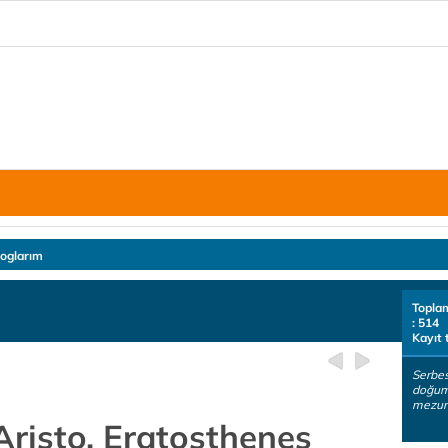
loglarım
Topla
: 514
Kayıt 
Serbes
doğum
mezun
Aristo, Eratosthenes