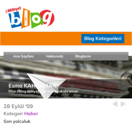
Blog Kategorileri
Ana Sayfam
Hakkımda
Bloglarım
Esma KAHRAMAN
http://blog.milliyet.com.tr/esmakahraman
28 Eylül '09
Kategori
Haber
Son yolculuk