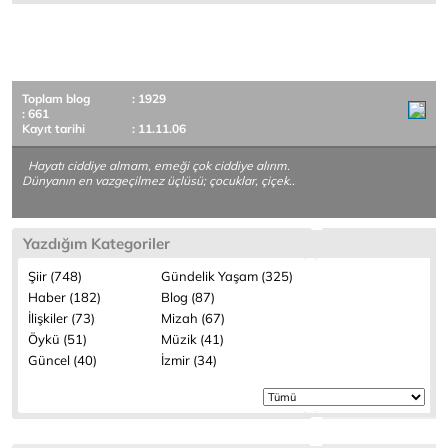
Toplam blog
: 1929
: 661
Kayıt tarihi
: 11.11.06
Hayatı ciddiye almam, emeği çok ciddiye alırım.
Dünyanın en vazgeçilmez üçlüsü; çocuklar, çiçek..
Yazdığım Kategoriler
Şiir (748)
Gündelik Yaşam (325)
Haber (182)
Blog (87)
İlişkiler (73)
Mizah (67)
Öykü (51)
Müzik (41)
Güncel (40)
İzmir (34)