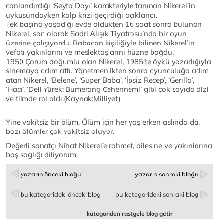
canlandırdığı ‘Seyfo Dayı’ karakteriyle tanınan Nikerel’in
uykusundayken kalp krizi geçirdiği açıklandı.
Tek başına yaşadığı evde öldükten 16 saat sonra bulunan
Nikerel, son olarak Sadri Alışık Tiyatrosu’nda bir oyun
üzerine çalışıyordu. Babacan kişiliğiyle bilinen Nikerel’in
vefatı yakınlarını ve meslektaşlarını hüzne boğdu.
1950 Çorum doğumlu olan Nikerel, 1985’te öykü yazarlığıyla
sinemaya adım attı. Yönetmenlikten sonra oyunculuğa adım
atan Nikerel, ‘Belene’, ‘Süper Baba’, ‘İpsiz Recep’, ‘Gerilla’,
‘Hacı’, ‘Deli Yürek: Bumerang Cehennemi’ gibi çok sayıda dizi
ve filmde rol aldı.(Kaynak:Milliyet)
Yine vakitsiz bir ölüm. Ölüm için her yaş erken aslında da,
bazı ölümler çok vakitsiz oluyor.
Değerli sanatçı Nihat Nikerel’e rahmet, ailesine ve yakınlarına
baş sağlığı diliyorum.
yazarın önceki bloğu
yazarın sonraki bloğu
bu kategorideki önceki blog
bu kategorideki sonraki blog
kategoriden rastgele blog getir