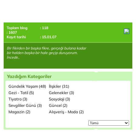
Toplam blog
: 118
: 1607
Kayıt tarihi
: 15.01.07
Bir fikirden bir başka fikre, gerçeği bulana kadar
bir halden başka bir hale geçip duruyorum.
İncede..
Yazdığım Kategoriler
Gündelik Yaşam (48)
İlişkiler (31)
Gezi - Tatil (5)
Gelenekler (3)
Tiyatro (3)
Sosyoloji (3)
Sevgililer Günü (3)
Güncel (2)
Magazin (2)
Alışveriş - Moda (2)