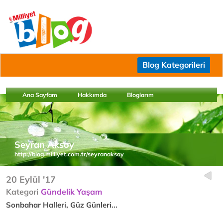
Blog Kategorileri
Ana Sayfam
Hakkımda
Bloglarım
Seyran Aksoy
http://blog.milliyet.com.tr/seyranaksoy
20 Eylül '17
Kategori
Gündelik Yaşam
Sonbahar Halleri, Güz Günleri...