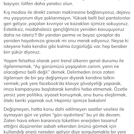
bayıyor, lütfen daha yaratıcı olun.
Kış modası ile direkt zaman makinesine bağlanıyoruz, dejavu
mu yaşıyorum diye şoklanmayın. Yüksek belli bol pantolonlar
geri geliyor, paçaları kıvırıyor ve kazakları içimize sokuyoruz.
Estetiksiz, müdahalesiz gençliğimize yeniden kavuşuyoruz
daha ne isteriz?! Bir yandan perma ve beyaz çoraplar da
yeniden hayatımıza girecek mi onu merak ediyoruz. Neyse ki
isteyene hala kendisi gibi kalma özgürlüğü var, hep beraber
bin şükür diyoruz.
Yaşam felsefesi olarak yeni trend ülkenin genel durumu ile
ilgilenmemek, “Ay günümüzü yaşayalım canım, yarın ne
olacağımız belli değil.” demek. Delirmeden önce zaten
ilgilensen de bir şey değişmiyor diyerek kendine telkin
vermek; yok yere facebook’da klavye şövalyeliği yaparak,
imza kampanyası başlatarak kendini heba etmemek. Özetle
yersiz yere politika, siyaset konuşmak, onu bunu eleştirmek,
öteki beriki yapmak out. Hepimiz işimize bakalım!
Değişmeyen, hatta konu dahi edilmeyen saatler vesilesi ile
aymayan gün ve yalan “gün-aydınlara” bu yıl da devam.
Zaten hava erken kararınca tüketilen enerjiden tasarruf
ettiğini düşünenler sabah erkenden önünü görmek için
kullandığı enerji nereden geliyor diye sorgulamakla bir yere