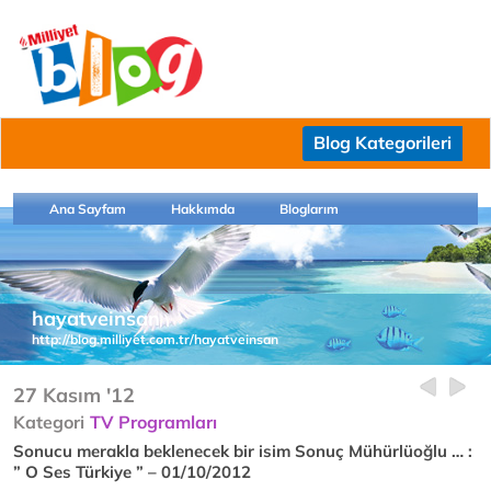
Blog Kategorileri
Ana Sayfam
Hakkımda
Bloglarım
hayatveinsan
http://blog.milliyet.com.tr/hayatveinsan
27 Kasım '12
Kategori
TV Programları
Sonucu merakla beklenecek bir isim Sonuç Mühürlüoğlu … :
” O Ses Türkiye ” – 01/10/2012