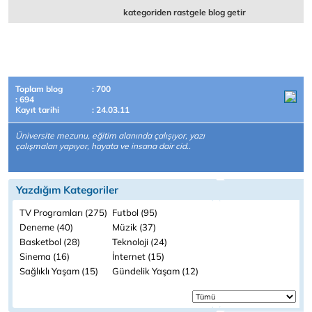
kategoriden rastgele blog getir
Toplam blog
: 700
: 694
Kayıt tarihi
: 24.03.11
Üniversite mezunu, eğitim alanında çalışıyor, yazı
çalışmaları yapıyor, hayata ve insana dair cid..
Yazdığım Kategoriler
TV Programları (275)
Futbol (95)
Deneme (40)
Müzik (37)
Basketbol (28)
Teknoloji (24)
Sinema (16)
İnternet (15)
Sağlıklı Yaşam (15)
Gündelik Yaşam (12)