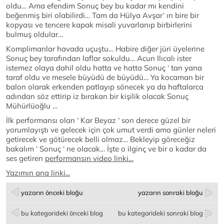
oldu… Ama efendim Sonuç bey bu kadar mı kendini
beğenmiş biri olabilirdi… Tam da Hülya Avşar‘ ın bire bir
kopyası ve tencere kapak misali yuvarlanıp birbirlerini
bulmuş oldular…
Komplimanlar havada uçuştu… Habire diğer jüri üyelerine
Sonuç bey tarafından laflar sokuldu… Acun Ilıcalı ister
istemez olaya dahil oldu hatta ve hatta Sonuç ‘ tan yana
taraf oldu ve mesele büyüdü de büyüdü… Ya kocaman bir
balon olarak erkenden patlayıp sönecek ya da haftalarca
adından söz ettirip iz bırakan bir kişilik olacak Sonuç
Mühürlüoğlu …
İlk performansı olan ‘ Kar Beyaz ‘ son derece güzel bir
yorumlayıştı ve gelecek için çok umut verdi ama günler neleri
getirecek ve götürecek belli olmaz… Bekleyip göreceğiz
bakalım ‘ Sonuç ‘ ne olacak… İşte o ilginç ve bir o kadar da
ses getiren
performansın video linki…
Yazımın ana linki...
yazarın önceki bloğu
yazarın sonraki bloğu
bu kategorideki önceki blog
bu kategorideki sonraki blog