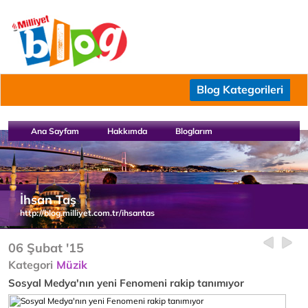
Blog Kategorileri
Ana Sayfam
Hakkımda
Bloglarım
İhsan Taş
http://blog.milliyet.com.tr/ihsantas
06 Şubat '15
Kategori
Müzik
Sosyal Medya'nın yeni Fenomeni rakip tanımıyor