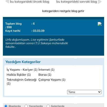
bu kategorideki önceki blog
bu kategorideki sonraki blog
kategoriden rastgele blog getir
Toplam blog
: 6
: 998
Kayıt tarihi
: 03.03.09
Urfa doğumluyum, Lise egitimini Şanlıurfada
tamamladıktan sonra İ.T.Ü Sakarya mühendislik
fakülte..
Yazdığım Kategoriler
İş Yaşamı - Kariyer (1)
İnternet (1)
Halkla İlişkiler (1)
Borsa (1)
Teknolojinin Geleceği
Çalışma Yaşamı (1)
(1)
Bloglarda
Yazarlarda
Galerilerde