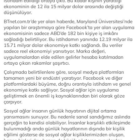
istihdam edildiği ortaya çıktı. Bu kadar kişinin yarattığı
ekonominin de 12 ila 15 milyar dolar arasında değiştiği
düşünülüyor.
BTnet.com.tr’de yer alan haberde, Maryland Üniversitesi’nde
yapılan bir araştırmaya göre Facebook’ta yer alan uygulama
ekonomisinin sadece ABD’de 182 bin kişiye iş imkânı
sağladığı belirtiliyor. Bu istihdamın yanında 12.19 milyar ila
15.71 milyar dolar ekonomiye katkı sağlandı. Bu veriler
sadece reel ekonomiyi yansıtıyor. Marka değeri,
uygulamalardan elde edilen gelirler hesaba katılmadan
ortaya çıkan rakamlar şaşırtıcı.
Çalışmada belirtilenlere göre, sosyal medya platformları
tamamen yeni bir endüstri yaratıyor. Facebook ve diğer
platformlardaki büyüme, doğru orantıyla istihdam ve genel
ekonomiye katkı sağlıyor. Sosyal ağlar için uygulama
geliştirmek en önemli iş kaynaklarından biri olarak göze
çarpıyor.
Sosyal ağlar insanın günlük hayatının dijital ortama
yansımasını sunuyor. Bu nedenle sanal sandığımız aslında
gerçeğin ta kendisi olabiliyor. İnsanlar karşılıklı etkileşimde
bulunmadığı anda günlük hayatlarının dışında bir kişilik
eğilimi gösterse de sosyal ağlar kişiliklerimizden oluşan,