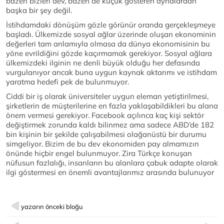
bazen bizleri dev, bazen de küçük gösteren aynalardan
başka bir şey değil.
İstihdamdaki dönüşüm gözle görünür oranda gerçekleşmeye
başladı. Ülkemizde sosyal ağlar üzerinde oluşan ekonominin
değerleri tam anlamıyla olmasa da dünya ekonomisinin bu
yöne evrildiğini gözde kaçırmamak gerekiyor. Sosyal ağlara
ülkemizdeki ilginin ne denli büyük olduğu her defasında
vurgulanıyor ancak buna uygun kaynak aktarımı ve istihdam
yaratma hedefi pek de bulunmuyor.
Ciddi bir iş olarak üniversiteler uygun eleman yetiştirilmesi,
şirketlerin de müşterilerine en fazla yaklaşabildikleri bu alana
önem vermesi gerekiyor. Facebook açılınca kaç kişi sektör
değiştirmek zorunda kaldı bilinmez ama sadece ABD’de 182
bin kişinin bir şekilde çalışabilmesi olağanüstü bir durumu
simgeliyor. Bizim de bu dev ekonomiden pay almamızın
önünde hiçbir engel bulunmuyor. Zira Türkçe konuşan
nüfusun fazlalığı, insanların bu alanlara çabuk adapte olarak
ilgi göstermesi en önemli avantajlarımız arasında bulunuyor
yazarın önceki bloğu