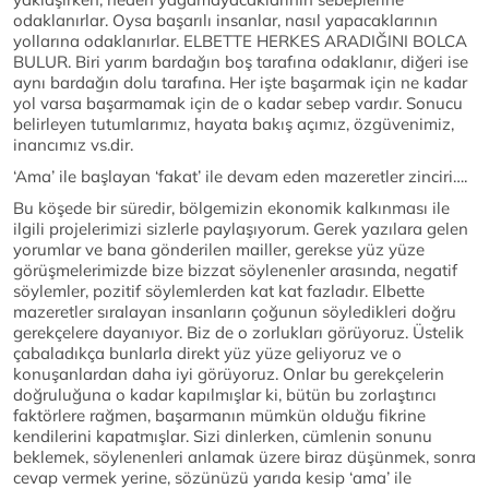
odaklanırlar. Oysa başarılı insanlar, nasıl yapacaklarının
yollarına odaklanırlar. ELBETTE HERKES ARADIĞINI BOLCA
BULUR. Biri yarım bardağın boş tarafına odaklanır, diğeri ise
aynı bardağın dolu tarafına. Her işte başarmak için ne kadar
yol varsa başarmamak için de o kadar sebep vardır. Sonucu
belirleyen tutumlarımız, hayata bakış açımız, özgüvenimiz,
inancımız vs.dir.
‘Ama’ ile başlayan ‘fakat’ ile devam eden mazeretler zinciri….
Bu köşede bir süredir, bölgemizin ekonomik kalkınması ile
ilgili projelerimizi sizlerle paylaşıyorum. Gerek yazılara gelen
yorumlar ve bana gönderilen mailler, gerekse yüz yüze
görüşmelerimizde bize bizzat söylenenler arasında, negatif
söylemler, pozitif söylemlerden kat kat fazladır. Elbette
mazeretler sıralayan insanların çoğunun söyledikleri doğru
gerekçelere dayanıyor. Biz de o zorlukları görüyoruz. Üstelik
çabaladıkça bunlarla direkt yüz yüze geliyoruz ve o
konuşanlardan daha iyi görüyoruz. Onlar bu gerekçelerin
doğruluğuna o kadar kapılmışlar ki, bütün bu zorlaştırıcı
faktörlere rağmen, başarmanın mümkün olduğu fikrine
kendilerini kapatmışlar. Sizi dinlerken, cümlenin sonunu
beklemek, söylenenleri anlamak üzere biraz düşünmek, sonra
cevap vermek yerine, sözünüzü yarıda kesip ‘ama’ ile