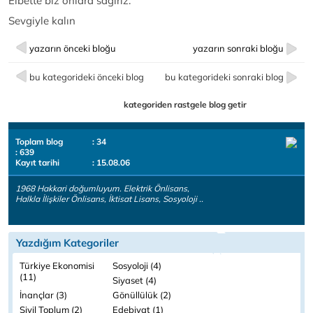
Elbette biz onlara sağırız.
Sevgiyle kalın
yazarın önceki bloğu
yazarın sonraki bloğu
bu kategorideki önceki blog
bu kategorideki sonraki blog
kategoriden rastgele blog getir
Toplam blog
: 34
: 639
Kayıt tarihi
: 15.08.06
1968 Hakkari doğumluyum. Elektrik Önlisans,
Halkla İlişkiler Önlisans, İktisat Lisans, Sosyoloji ..
Yazdığım Kategoriler
Türkiye Ekonomisi
Sosyoloji (4)
(11)
Siyaset (4)
İnançlar (3)
Gönüllülük (2)
Sivil Toplum (2)
Edebiyat (1)