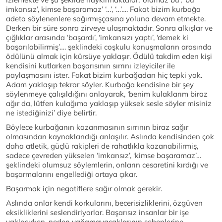
imkansız’, kimse başaramaz’ ‘…’, ‘…’…. Fakat bizim kurbağa
adeta söylenenlere sağırmışçasına yoluna devam etmekte.
Derken bir süre sonra zirveye ulaşmaktadır. Sonra alkışlar ve
çığlıklar arasında ‘başardı’, ‘imkansızı yaptı’, ‘demek ki
başarılabilirmiş’…. şeklindeki coşkulu konuşmaların arasında
ödülünü almak için kürsüye yaklaşır. Ödülü takdim eden kişi
kendisini kutlarken başarısının sırrını izleyiciler ile
paylaşmasını ister. Fakat bizim kurbağadan hiç tepki yok.
Adam yaklaşıp tekrar söyler. Kurbağa kendisine bir şey
söylenmeye çalışıldığını anlayarak, ‘benim kulaklarım biraz
ağır da, lütfen kulağıma yaklaşıp yüksek sesle söyler misiniz
ne istediğinizi’ diye belirtir.
Böylece kurbağanın kazanmasının sırrının biraz sağır
olmasından kaynaklandığı anlaşılır. Aslında kendisinden çok
daha atletik, güçlü rakipleri de rahatlıkla kazanabilirmiş,
sadece çevreden yükselen ‘imkansız’, ‘kimse başaramaz’…
şeklindeki olumsuz söylemlerin, onların cesaretini kırdığı ve
başarmalarını engellediği ortaya çıkar.
Başarmak için negatiflere sağır olmak gerekir.
Aslında onlar kendi korkularını, becerisizliklerini, özgüven
eksikliklerini seslendiriyorlar. Başarısız insanlar bir işe
yaklaşırken, neden yağamayacaklarının sebeplerine