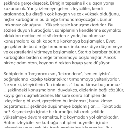
şeklinde gerçekleşecek. Direğin tepesine ilk ulaşan yarışı
kazanacak. Yarışı izlemeye gelen izleyicililer, kendi
aralarında, bu direğin çok kaygan ve çok yüksek olduğunu,
hiçbir kurbağanın bu direğe tırmanamayacağını, bunun
imkansız olduğunu… Yüksek sesle konuşmaktadırlar. Bu
sözleri duyan kurbağalar, sahiplerinin kendilerine saymakta
oldukları motive edici sözlerden ziyade, bu olumsuz
konuşmalara kulak kabartıp korkmaya başlamışlar. Evet,
gerçektende bu direğe tırmanmak imkansız diye düşünmeye
ve cesaretlerini yitirmeye başlamışlar. Startla beraber bütün
kurbağalar birden direğe tırmanmaya başlamışlar. Ancak
birkaç adım atan, kaygan direkten kayıp yere düşüyor.
Sahiplerinin ‘başaracaksın’, ‘tekrar dene’, ‘sen en iyisin’….
bağırışlarına kapılıp tekrar tekrar tırmanmaya yelteniyorlar.
Ne var ki, izleyicilerin ‘bu imkansız’, ‘bunu kimse başaramaz’
… şeklindeki konuşmalarını duydukça, dizlerinin bağı çözülür,
kayıp geri düşmektedirler. Bir süre sonra sahipleri de
izleyiciler gibi ‘evet, gerçekten bu imkansız’, bunu kimse
başaramaz…’ şeklinde düşünmeye başlamışlar…… Fakat oda
ne? Keşmekeşin içinde bir kurbağa, istikrarlı şekilde
yükselmeye devam etmekte, hiç kaymadan yol almaktadır.
Bütün izleyiciler ve kurbağa sahipleri hayretler içinde
izlemekte ve şu şekilde haykırmaktalar; ‘olamaz bu’, ‘bu