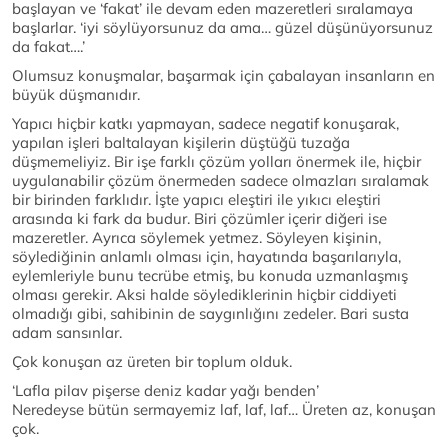
başlayan ve ‘fakat’ ile devam eden mazeretleri sıralamaya
başlarlar. ‘iyi söylüyorsunuz da ama… güzel düşünüyorsunuz
da fakat….’
Olumsuz konuşmalar, başarmak için çabalayan insanların en
büyük düşmanıdır.
Yapıcı hiçbir katkı yapmayan, sadece negatif konuşarak,
yapılan işleri baltalayan kişilerin düştüğü tuzağa
düşmemeliyiz. Bir işe farklı çözüm yolları önermek ile, hiçbir
uygulanabilir çözüm önermeden sadece olmazları sıralamak
bir birinden farklıdır. İşte yapıcı eleştiri ile yıkıcı eleştiri
arasında ki fark da budur. Biri çözümler içerir diğeri ise
mazeretler. Ayrıca söylemek yetmez. Söyleyen kişinin,
söylediğinin anlamlı olması için, hayatında başarılarıyla,
eylemleriyle bunu tecrübe etmiş, bu konuda uzmanlaşmış
olması gerekir. Aksi halde söylediklerinin hiçbir ciddiyeti
olmadığı gibi, sahibinin de saygınlığını zedeler. Bari susta
adam sansınlar.
Çok konuşan az üreten bir toplum olduk.
‘Lafla pilav pişerse deniz kadar yağı benden’
Neredeyse bütün sermayemiz laf, laf, laf… Üreten az, konuşan
çok.