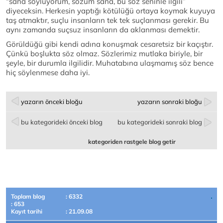
“sana söylüyorum, sözüm sana, bu söz seninle ilgili”
diyeceksin. Herkesin yaptığı kötülüğü ortaya koymak kuyuya
taş atmaktır, suçlu insanların tek tek suçlanması gerekir. Bu
aynı zamanda suçsuz insanların da aklanması demektir.
Görüldüğü gibi kendi adına konuşmak cesaretsiz bir kaçıştır.
Çünkü boşlukta söz olmaz. Sözlerimiz mutlaka biriyle, bir
şeyle, bir durumla ilgilidir. Muhatabına ulaşmamış söz bence
hiç söylenmese daha iyi.
yazarın önceki bloğu
yazarın sonraki bloğu
bu kategorideki önceki blog
bu kategorideki sonraki blog
kategoriden rastgele blog getir
Toplam blog
: 6332
: 653
Kayıt tarihi
: 21.09.08