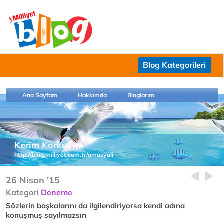
Blog Kategorileri
Ana Sayfam
Hakkımda
Bloglarım
Kerim Korkut
http://blog.milliyet.com.tr/amasyali
26 Nisan '15
Kategori
Deneme
Sözlerin başkalarını da ilgilendiriyorsa kendi adına
konuşmuş sayılmazsın