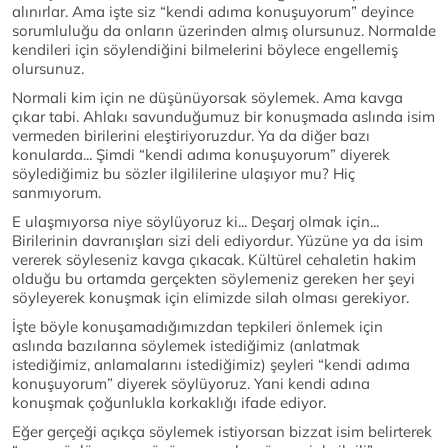
alınırlar. Ama işte siz “kendi adıma konuşuyorum” deyince
sorumluluğu da onların üzerinden almış olursunuz. Normalde
kendileri için söylendiğini bilmelerini böylece engellemiş
olursunuz.
Normali kim için ne düşünüyorsak söylemek. Ama kavga
çıkar tabi. Ahlakı savunduğumuz bir konuşmada aslında isim
vermeden birilerini eleştiriyoruzdur. Ya da diğer bazı
konularda... Şimdi “kendi adıma konuşuyorum” diyerek
söylediğimiz bu sözler ilgililerine ulaşıyor mu? Hiç
sanmıyorum.
E ulaşmıyorsa niye söylüyoruz ki... Deşarj olmak için...
Birilerinin davranışları sizi deli ediyordur. Yüzüne ya da isim
vererek söyleseniz kavga çıkacak. Kültürel cehaletin hakim
olduğu bu ortamda gerçekten söylemeniz gereken her şeyi
söyleyerek konuşmak için elimizde silah olması gerekiyor.
İşte böyle konuşamadığımızdan tepkileri önlemek için
aslında bazılarına söylemek istediğimiz (anlatmak
istediğimiz, anlamalarını istediğimiz) şeyleri “kendi adıma
konuşuyorum” diyerek söylüyoruz. Yani kendi adına
konuşmak çoğunlukla korkaklığı ifade ediyor.
Eğer gerçeği açıkça söylemek istiyorsan bizzat isim belirterek