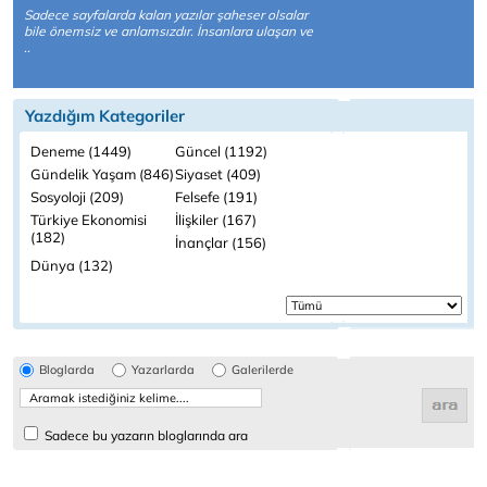
Sadece sayfalarda kalan yazılar şaheser olsalar
bile önemsiz ve anlamsızdır. İnsanlara ulaşan ve
..
Yazdığım Kategoriler
Deneme (1449)
Güncel (1192)
Gündelik Yaşam (846)
Siyaset (409)
Sosyoloji (209)
Felsefe (191)
Türkiye Ekonomisi
İlişkiler (167)
(182)
İnançlar (156)
Dünya (132)
Bloglarda
Yazarlarda
Galerilerde
Sadece bu yazarın bloglarında ara